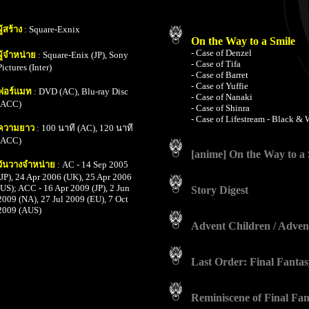
ผู้สร้าง
: Square-Exnix
On the Way to a Smile
- Case of Denzel
ผู้จำหน่าย
: Square-Enix (JP), Sony
- Case of Tifa
Pictures (Inter)
- Case of Barret
- Case of Yuffie
ฟอร์แมท
: DVD (AC), Blu-ray Disc
- Case of Nanaki
(ACC)
- Case of Shinra
- Case of Lifestream - Black & 
ความยาว
: 100 นาที (AC), 120 นาที
(ACC)
[anime] On the Way to a 
วันวางจำหน่าย
: AC - 14 Sep 2005
(JP), 24 Apr 2006 (UK), 25 Apr 2006
(US); ACC - 16 Apr 2009 (JP), 2 Jun
Story Digest
2009 (NA), 27 Jul 2009 (EU), 7 Oct
2009 (AUS)
Advent Children / Adven
Last Order: Final Fantas
Reminiscene of Final Fan