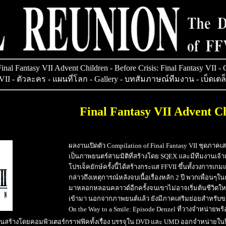
Final Fantasy VII Advent Children
-
Before Crisis: Final Fantasy VII
-
C
 VII
-
ตัวละคร
-
แผนที่โลก
-
Gallery
-
บทสัมภาษณ์ทีมงาน
-
เบ็ดเตล
Final Fantasy VII Advent C
ผลงานเปิดตัว Compilation of Final Fantasy VII ชุดภ
เป็นภาพยนตร์สามมิติที่สร้างโดย SQEX และมีทีมงานเจ้
โปรเจ็คยักษ์ครั้งนี้ได้สร้างกระแส FFVII ขึ้นทั้งวงการ
กล่าวถึงเหตุการณ์หลังจบเนื้อเรื่องหลัก 2 ปี พวกเพื่อ
มาหลอกหลอนคลาวด์อีกครั้งจนเขาไม่อาจเริ่มต้นชีวิตใ
เข้ามา นอกจากภาพยนต์แล้ว ยังมีภาคเสริมย่อยสำหรับขยายค
On the Way to a Smile: Episode Denzel ที่วางจำหน่ายพร
ั่นสร้างโดยคอมพิวเตอร์กราฟฟิคทั้งเรื่อง บรรจุใน DVD และ UMD ออกจำหน่ายในปี