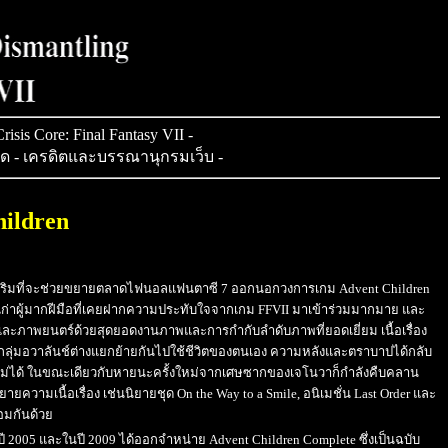
risis Core: Final Fantasy VII
-
็ด
-
เครดิตและบรรณานุกรมเว็บ
-
hildren
าคเสริมที่จะช่วยขยายตลาดไฟนอลแฟนตาซี 7 ออกนอกวงการเกม Advent Children
าเก่าผู้มากฝีมือที่เคยฝากความประทับใจจากเกม FFVII มาเข้าร่วมมากมาย และ
เกมและภาพยนตร์ด้วยสุดยอดงานภาพและการกำกับลำดับภาพที่ยอดเยี่ยม เนื้อเรื่อง
นๆในกลุ่มอวาลันช์ต่างแยกย้ายกันไปใช้ชีวิตของตนเอง ความหลังและตราบาปได้กลับ
หม่ได้ ในขณะเดียวกับหายนะครั้งใหม่จากเศษซากของเจโนวาก็กำลังคืบคลาน
วามเนื้อเรื่อง เช่นนิยายชุด On the Way to a Smile, อนิเมชั่น Last Order และ
้อมกันด้วย
 2005 และในปี 2009 ได้ออกจำหน่าย Advent Children Complete ซึ่งเป็นฉบับ