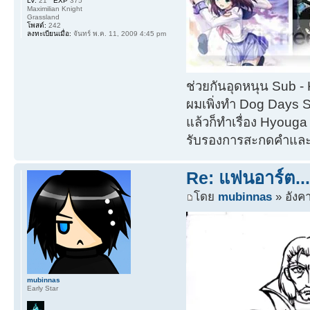
LV.
21
EXP
375
Maximilian Knight
Grassland
โพสต์:
242
ลงทะเบียนเมื่อ:
จันทร์ พ.ค. 11, 2009 4:45 pm
ช่วยกันอุดหนุน Sub 
ผมเพิ่งทำ Dog Days 
แล้วก็ทำเรื่อง Hyouga อ
รับรองการสะกดคำแล
Re: แฟนอาร์ต...(
โดย
mubinnas
» อังค
mubinnas
Early Star