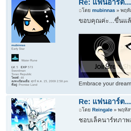
Re: แฟนอาร์ต...(
โดย
mubinnas
» พฤหั
ขอบคุณค่ะ...ขึ้นแล
mubinnas
Early Star
Water Rune
LV.
5
EXP
573
Swordman
Toran Republic
โพสต์:
46
ลงทะเบียนเมื่อ:
ศุกร์ พ.ค. 15, 2009 2:58 pm
Embrace your dream. 
ที่อยู่:
Promise Land
Re: แฟนอาร์ต...(
โดย
Reingale
» พฤหัสฯ
ชอบเล็คนาร์ทภาพ