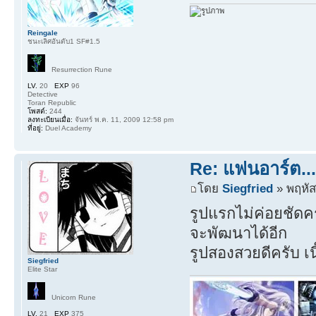
Reingale
ชนะเลิศอันดับ1 SF#1.5
Resurrection Rune
LV.
20
EXP
96
Detective
Toran Republic
โพสต์:
244
ลงทะเบียนเมื่อ:
จันทร์ พ.ค. 11, 2009 12:58 pm
ที่อยู่:
Duel Academy
Re: แฟนอาร์ต...(
โดย
Siegfried
» พฤหัส
รูปแรกไม่ค่อยชัดคร
จะพัฒนาได้อีก
รูปสองสวยดีครับ เน
Siegfried
Elite Star
Unicorn Rune
LV.
21
EXP
375