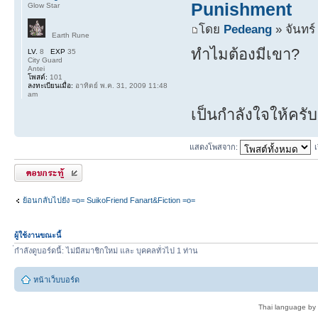
Punishment
Glow Star
โดย
Pedeang
» จันทร์
Earth Rune
ทำไมต้องมีเขา?
LV.
8
EXP
35
City Guard
Antei
โพสต์:
101
ลงทะเบียนเมื่อ:
อาทิตย์ พ.ค. 31, 2009 11:48
am
เป็นกำลังใจให้คร
แสดงโพสจาก:
ตอบกระทู้
ย้อนกลับไปยัง =o= SuikoFriend Fanart&Fiction =o=
ผู้ใช้งานขณะนี้
่กำลังดูบอร์ดนี้: ไม่มีสมาชิกใหม่ และ บุคคลทั่วไป 1 ท่าน
หน้าเว็บบอร์ด
Thai language by