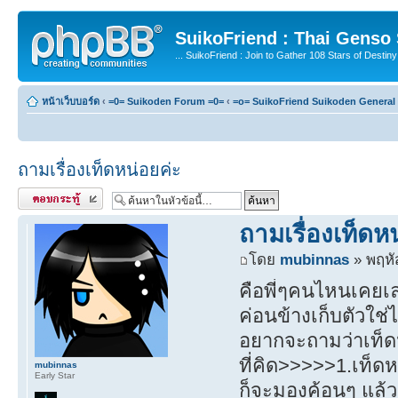
SuikoFriend : Thai Genso
... SuikoFriend : Join to Gather 108 Stars of Destiny 
หน้าเว็บบอร์ด
‹
=0= Suikoden Forum =0=
‹
=o= SuikoFriend Suikoden General 
ถามเรื่องเท็ดหน่อยค่ะ
ตอบกระทู้
ถามเรื่องเท็ดห
โดย
mubinnas
» พฤหั
คือพี่ๆคนไหนเคยเล่
ค่อนข้างเก็บตัวใช่
อยากจะถามว่าเท็ด
ที่คิด>>>>>1.เท็ด
mubinnas
Early Star
ก็จะมองค้อนๆ แล้