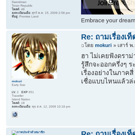
Swordman
Toran Republic
โพสต์:
46
ลงทะเบียนเมื่อ:
ศุกร์ พ.ค. 15, 2009 2:58 pm
ที่อยู่:
Promise Land
Embrace your dream. 
Re: ถามเรื่องเท
โดย
mokuri
» เสาร์ พ
ฮา ไม่เคยฟังดราม
รู้สึกจะออกครึ่งๆ 
เรื่องอย่างในภาคสี
เชื่อแบบไหนแล้วล่ะ
mokuri
Early Star
LV.
2
EXP
651
Traveller
Island Nation
โพสต์:
18
ลงทะเบียนเมื่อ:
พุธ ส.ค. 12, 2009 10:18 pm
Re: ถามเรื่องเท