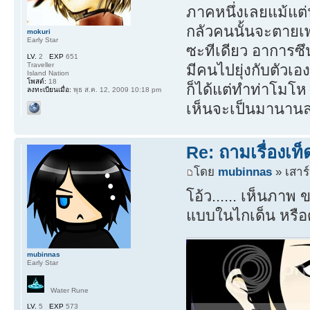
ภาคหนึ่งเลยแม้แต่
กลัวคนนั้นจะตายเพ
mokuri
Early Star
ซะทีเดียว อาการซึ
LV.
2
EXP
651
Traveller
มีคนไปยุ่งกับตัวเอ
Island Nation
โพสต์:
18
ก็ได้แต่ทำท่าโมโห เ
ลงทะเบียนเมื่อ:
พุธ ส.ค. 12, 2009 10:18 pm
เห็นจะเป็นมานานล่
Re: ถามเรื่องเท
โดย
mubinnas
» เสาร์
โอ้ว...... เห็นภาพ
แบบในไกเด็น หรือ
mubinnas
Early Star
Water Rune
LV.
5
EXP
573