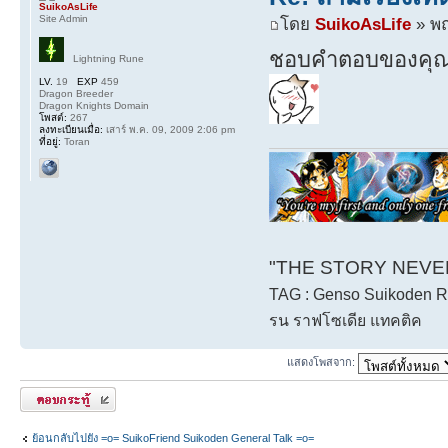
SuikoAsLife
Site Admin
โดย
SuikoAsLife
» พฤ
ชอบคำตอบของคุณเม
Lightning Rune
LV.
19
EXP
459
Dragon Breeder
Dragon Knights Domain
โพสต์:
267
ลงทะเบียนเมื่อ:
เสาร์ พ.ค. 09, 2009 2:06 pm
ที่อยู่:
Toran
"THE STORY NEVER 
TAG : Genso Suikoden Rh
รน ราฟโซเดีย แทคติค
แสดงโพสจาก:
ตอบกระทู้
ย้อนกลับไปยัง =o= SuikoFriend Suikoden General Talk =o=