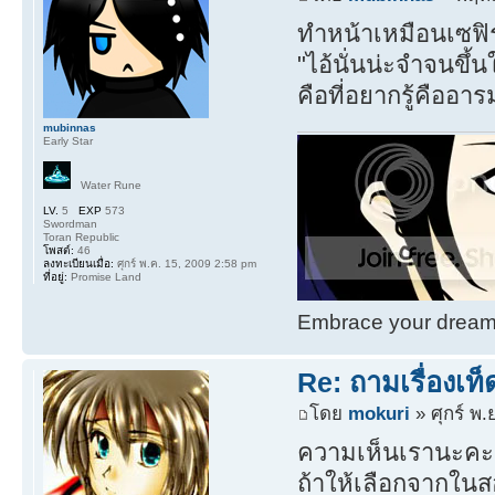
ทำหน้าเหมือนเซฟิร
"ไอ้นั่นน่ะจำจนขึ้น
คือที่อยากรู้คืออา
mubinnas
Early Star
Water Rune
LV.
5
EXP
573
Swordman
Toran Republic
โพสต์:
46
ลงทะเบียนเมื่อ:
ศุกร์ พ.ค. 15, 2009 2:58 pm
ที่อยู่:
Promise Land
Embrace your dream. 
Re: ถามเรื่องเท
โดย
mokuri
» ศุกร์ พ.
ความเห็นเรานะคะ
ถ้าให้เลือกจากในส