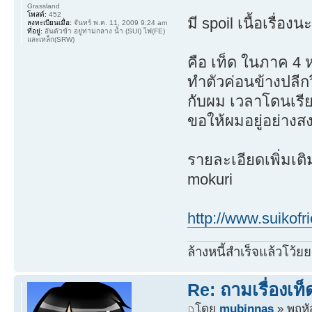
Grassland
โพสต์:
452
มี spoil เนื้อเรื่องน
ลงทะเบียนเมื่อ:
จันทร์ พ.ค. 11, 2009 9:24 am
ที่อยู่:
อันตัวข้า อยู่ท่ามกลาง น้ำ (SUI) ไฟ(FE)
และเหล็ก(SRW)
คือ เท็ด ในภาค 4 
ทำตัวค่อนข้างปลีก
กับผม เวลาโดนเรียก
ขอให้ผมอยู่อย่างส
รายละเอียดเพิ่มเติ
mokuri
http://www.suikofr
ล้างหนี้สำเร็จแล้วโว้ยย
Re: ถามเรื่องเท
โดย
mubinnas
» พฤหั