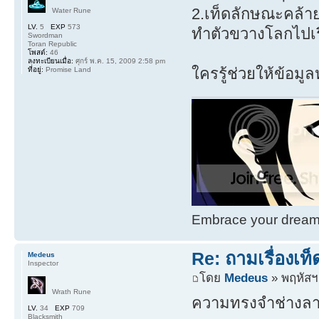
2.เท็ดลักษณะคล้า
Water Rune
LV.
5
EXP
573
ทำตัวขวางโลกไปเร
Swordman
Toran Republic
โพสต์:
46
ลงทะเบียนเมื่อ:
ศุกร์ พ.ค. 15, 2009 2:58 pm
ใครรู้ช่วยให้ข้อมู
ที่อยู่:
Promise Land
Embrace your dream. 
Re: ถามเรื่องเท
Medeus
Inspector
โดย
Medeus
» พฤหัสฯ.
Wrath Rune
ความทรงจำช่างลางเ
LV.
34
EXP
709
Blacksmith