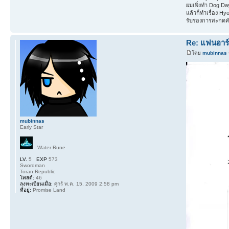
ผมเพิ่งทำ Dog D
แล้วก็ทำเรื่อง Hyo
รับรองการสะกด
Re: แฟนอาร์ต
โดย
mubinnas
mubinnas
Early Star
Water Rune
LV.
5
EXP
573
Swordman
Toran Republic
โพสต์:
46
ลงทะเบียนเมื่อ:
ศุกร์ พ.ค. 15, 2009 2:58 pm
ที่อยู่:
Promise Land