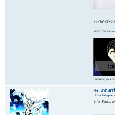
อย่าใส่ใจไอ้ที
แก้ไขล่าสุดโดย
mu
Embrace your dre
Re: แฟนอาร์ต
โดย
Reingale
»
รูปไม่ขึ้นอ่ะะค