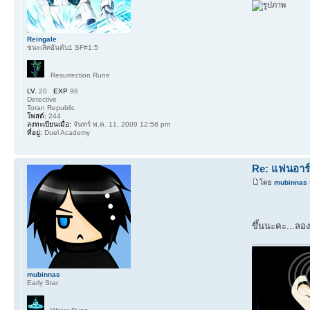
Reingale
ชนะเลิศอันดับ1 SF#1.5
Resurrection Rune
LV.
20
EXP
96
Detective
Toran Republic
โพสต์:
244
ลงทะเบียนเมื่อ:
จันทร์ พ.ค. 11, 2009 12:58 pm
ที่อยู่:
Duel Academy
Re: แฟนอาร์ต
โดย
mubinnas
ขึ้นนะคะ...ลอง
mubinnas
Early Star