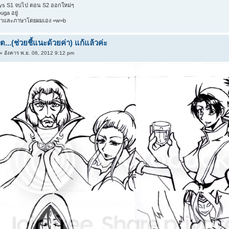
ays S1 จบไป ตอน S2 ออกใหม่ๆ
uga อยู่
คำและภาษาโดยผมเอง =w=b
...(ช่วยชี้แนะด้วยค่า) แก้แล้วค่ะ
» อังคาร พ.ย. 06, 2012 9:12 pm