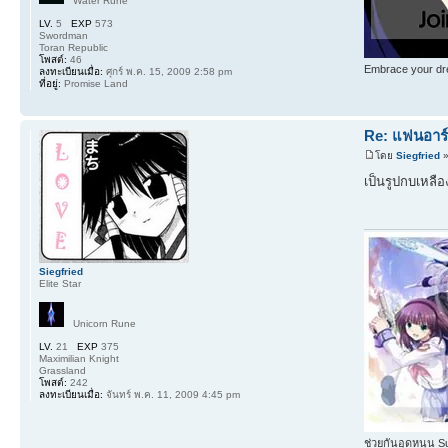
Water Rune
LV.
5
EXP
573
Swordman
Toran Republic
โพสต์:
46
Embrace your dre
ลงทะเบียนเมื่อ:
ศุกร์ พ.ค. 15, 2009 2:58 pm
ที่อยู่:
Promise Land
Re: แฟนอาร์ต
โดย
Siegfried
»
เป็นรูปกบเหลือ
Siegfried
Elite Star
Unicorn Rune
LV.
21
EXP
375
Maximilian Knight
Grassland
โพสต์:
242
ลงทะเบียนเมื่อ:
จันทร์ พ.ค. 11, 2009 4:45 pm
ช่วยกันอุดหนุน S