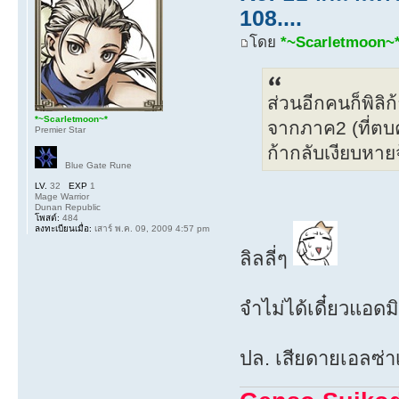
108....
โดย
*~Scarletmoon~
ส่วนอีกคนก็พิลิก้
*~Scarletmoon~*
จากภาค2 (ที่ตบค
Premier Star
ก้ากลับเงียบหา
Blue Gate Rune
LV.
32
EXP
1
Mage Warrior
Dunan Republic
โพสต์:
484
ลงทะเบียนเมื่อ:
เสาร์ พ.ค. 09, 2009 4:57 pm
ลิลลี่ๆ
จำไม่ได้เดี๋ยวแอด
ปล. เสียดายเอลซ่