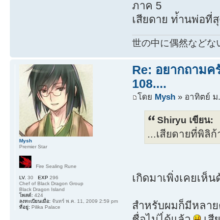
ภาค 5
เสียดาย ท่้านพ่อที
世の中に偶然などな
Re: อยากถามครับ
108....
โดย
Mysh
» อาทิตย์ ม
Shiryu เขียน:
...เสียดายที่พิล
Mysh
Premier Star
Fire Sealing Rune
เกิดมาเพิ่งเคยเห็น
LV.
30
EXP
296
Chef of Black Dragon Group
Black Dragon Island
โพสต์:
424
ลงทะเบียนเมื่อ:
จันทร์ พ.ค. 11, 2009 2:59 pm
สำหรับผมก็มีหลาย
ที่อยู่:
Pilika Palace
ชื่อไม่ไ่ด้แล้ว
เสีย