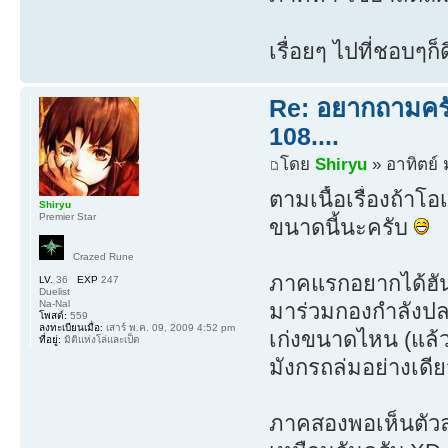
เรื่อยๆ ไปที่ชอบๆก
Re: อยากถามครับ
108....
โดย
Shiryu
» อาทิตย์ 
ตามเนื้อเรื่องถ้าโอ
Shiryu
Premier Star
ขนาดนี้นะครับ
Crazed Rune
ภาคแรกอยากได้ฮันโ
LV.
36
EXP
247
Duelist
Na-Nal
มาร่วมกองกำลังปลดป
โพสต์:
559
ลงทะเบียนเมื่อ:
เสาร์ พ.ค. 09, 2009 4:52 pm
เก่งขนาดไหน (แล้วก
ที่อยู่:
มิติแห่งโล่และเป็ด
มังกรถล่มอย่างเดีย
ภาคสองพอเห็นตัว