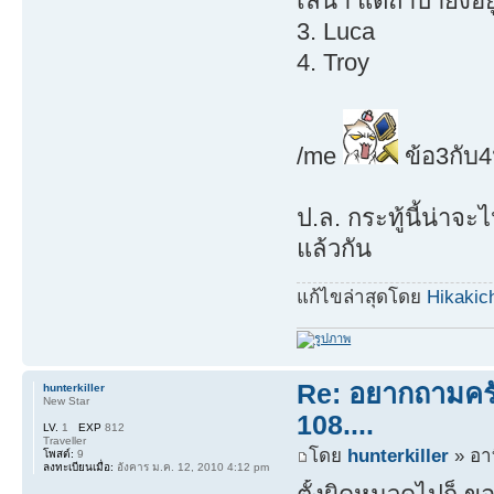
เลน่า แต่ถ้าป๋ายังอย
3. Luca
4. Troy
/me
ข้อ3กับ4
ป.ล. กระทู้นี้น่าจ
แล้วกัน
แก้ไขล่าสุดโดย
Hikakic
Re: อยากถามครับ
hunterkiller
New Star
108....
LV.
1
EXP
812
Traveller
โดย
hunterkiller
» อาท
โพสต์:
9
ลงทะเบียนเมื่อ:
อังคาร ม.ค. 12, 2010 4:12 pm