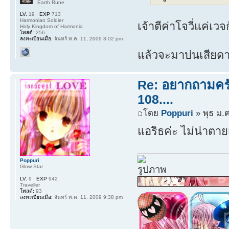
Earth Rune
LV.
19
EXP
713
Harmonian Soldier
เจ้าตีค่าโจวี่แค่เวจก
Holy Kingdom of Harmonia
โพสต์:
256
ลงทะเบียนเมื่อ:
จันทร์ พ.ค. 11, 2009 3:02 pm
แล้วจะมาบ่นเสียด
Re: อยากถามครับ
108....
โดย
Poppuri
» พุธ ม.
แอริธค่ะ ไม่น่าตา
Poppuri
Glow Star
LV.
9
EXP
942
Traveller
โพสต์:
93
ลงทะเบียนเมื่อ:
จันทร์ พ.ค. 11, 2009 9:38 pm