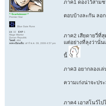
ภาค1 ดองไว้สามชาต
ตอบบ้างละกัน ลอกก
*~Scarletmoon~*
Premier Star
Blue Gate Rune
LV.
32
EXP
1
ภาค2 เสียดายวี่ที่
Mage Warrior
Dunan Republic
โพสต์:
484
แต่อย่างที่ลุงว่านั
ลงทะเบียนเมื่อ:
เสาร์ พ.ค. 09, 2009 4:57 pm
นี้
ภาค3 อยากลองเล่น
ความเก่งน่าจะประ
ภาค4 เอาสโนว์ไปไก