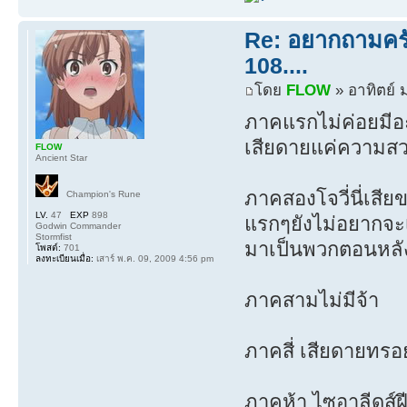
Re: อยากถามครับ
108....
โดย
FLOW
» อาทิตย์ 
ภาคแรกไม่ค่อยมีอ
เสียดายแค่ความสวย 
FLOW
Ancient Star
ภาคสองโจวี่นี่เสีย
Champion's Rune
LV.
47
EXP
898
แรกๆยังไม่อยากจะเช
Godwin Commander
Stormfist
มาเป็นพวกตอนหลังเ
โพสต์:
701
ลงทะเบียนเมื่อ:
เสาร์ พ.ค. 09, 2009 4:56 pm
ภาคสามไม่มีจ้า
ภาคสี่ เสียดายทรอ
ภาคห้า ไซอาลีดส์ฝีม