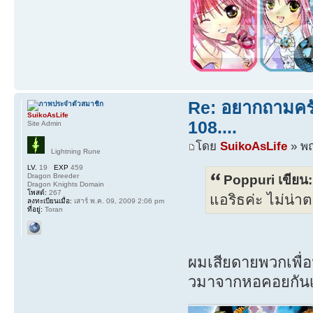
Re: อยากถามครับ
SuikoAsLife
108....
Site Admin
โดย
SuikoAsLife
» พฤ
Lightning Rune
LV.
19
EXP
459
Dragon Breeder
Poppuri เขียน:
Dragon Knights Domain
โพสต์:
267
แอริธค่ะ ไม่น่
ลงทะเบียนเมื่อ:
เสาร์ พ.ค. 09, 2009 2:06 pm
ที่อยู่:
Toran
ผมเสียดายพวกเพื่อ
วมาจากหอคอยกันเ