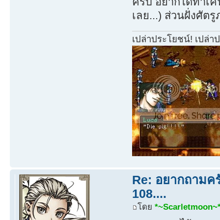
ครับ อยากได้ทาเคฟุเ
เลย...) ส่วนฝั่งศัต
เปล่าประโยชน์! เปล่า
Re: อยากถามครับ
108....
โดย
*~Scarletmoon~