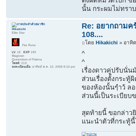
ตั้งผิดหมวดไปก็ ขอโ
นั้น กระผมไม่ทราบ
Re: อยากถามครับ
Hikakichi
108....
Elite Star
โดย
Hikakichi
» อาทิต
Fire Rune
^
LV.
16
EXP
165
Magician
Queendom of Falena
^
โพสต์:
213
ลงทะเบียนเมื่อ:
อาทิตย์ พ.ค. 10, 2009 8:10 pm
เรื่องดาวคู่ปรับน
ส่วนเรื่องตั้งกระทู
ของห้องนั้นๆำว้ ลอ
ส่วนนี้เป็นระเบีย
สุดท้ายนี้ ขอกล่าวย
แนะนำตัวที่กระทู้นี