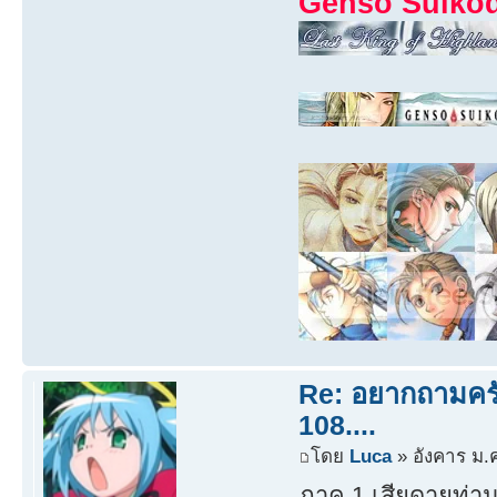
Genso Suiko
Re: อยากถามครับ
108....
โดย
Luca
» อังคาร ม.
ภาค 1 เสียดายท่า