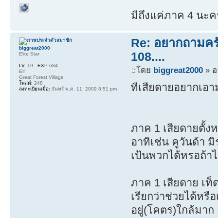
มีถึงแค่ภาค 4 นะค
Re: อยากถามครับ
biggreat2000
108....
Elite Star
LV.
19
EXP
684
โดย
biggreat2000
» อ
Elf
Great Forest Village
โพสต์:
248
ที่เสียดายอยากเอาม
ลงทะเบียนเมื่อ:
จันทร์ พ.ค. 11, 2009 8:51 pm
ภาค 1 เสียดายตั้ง
อาทิเช่น คูวันด้า 
เป้นพวกได้หรอถ้าไม
ภาค 1 เสียดาย เท็ด
เรียกว่าช่วยได้หรื
อยู่(โคตร)ใกล้มาก