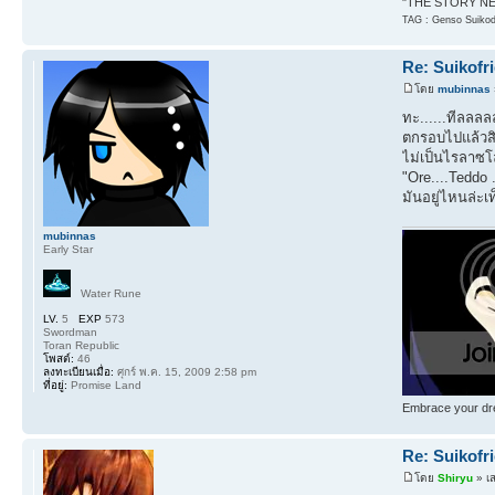
"THE STORY NEV
TAG : Genso Suikode
Re: Suikofr
โดย
mubinnas
ทะ......ทีลลลลล
ตกรอบไปแล้วส
ไม่เป็นไรลาซโล
"Ore....Teddo 
มันอยู่ไหนล่ะเ
mubinnas
Early Star
Water Rune
LV.
5
EXP
573
Swordman
Toran Republic
โพสต์:
46
ลงทะเบียนเมื่อ:
ศุกร์ พ.ค. 15, 2009 2:58 pm
ที่อยู่:
Promise Land
Embrace your dre
Re: Suikofr
โดย
Shiryu
» เส