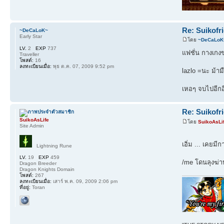
Re: Suikofr
~DeCaLoK~
Early Star
โดย
~DeCaLoK
LV.
2
EXP
737
แฟชั่น กางเกงข
Traveller
โพสต์:
16
ลงทะเบียนเมื่อ:
พุธ ต.ค. 07, 2009 9:52 pm
lazlo =นะ ม้า
เหอๆ จบไปอีกอี
Re: Suikofr
SuikoAsLife
โดย
SuikoAsLi
Site Admin
เอิ่ม ... เคยม
Lightning Rune
LV.
19
EXP
459
/me โดนลุงฆ่
Dragon Breeder
Dragon Knights Domain
โพสต์:
267
ลงทะเบียนเมื่อ:
เสาร์ พ.ค. 09, 2009 2:06 pm
ที่อยู่:
Toran