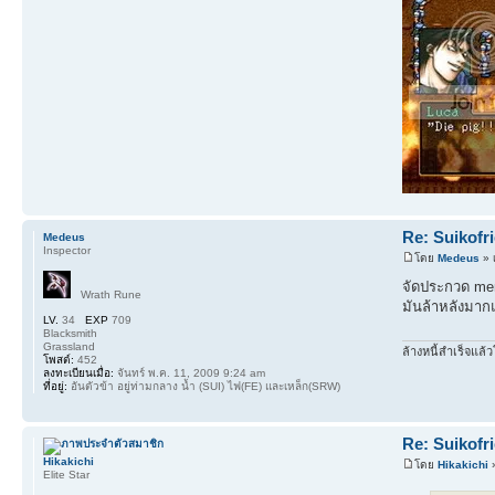
Re: Suikofr
Medeus
Inspector
โดย
Medeus
» 
จัดประกวด memb
Wrath Rune
มันล้าหลังมากแ
LV.
34
EXP
709
Blacksmith
Grassland
ล้างหนี้สำเร็จแล้ว
โพสต์:
452
ลงทะเบียนเมื่อ:
จันทร์ พ.ค. 11, 2009 9:24 am
ที่อยู่:
อันตัวข้า อยู่ท่ามกลาง น้ำ (SUI) ไฟ(FE) และเหล็ก(SRW)
Re: Suikofr
Hikakichi
โดย
Hikakichi
»
Elite Star