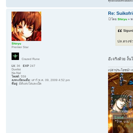
คุณแม่ยอดเยี่ยมแห
Re: Suikofr
โดย
Shiryu
» พฤ
Sigurd
ปล.ตรงช่
Shiryu
Premier Star
อ๊ะจริงด้วย งั
Crazed Rune
LV.
36
EXP
247
Duelist
เปล่าประโยชน์! เ
Na-Nal
โพสต์:
559
ลงทะเบียนเมื่อ:
เสาร์ พ.ค. 09, 2009 4:52 pm
ที่อยู่:
มิติแห่งโล่และเป็ด