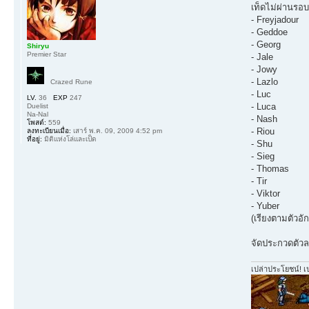
เท็ดไม่ผ่านรอบ
- Freyjadour
- Geddoe
- Georg
Shiryu
Premier Star
- Jale
- Jowy
- Lazlo
Crazed Rune
- Luc
LV.
36
EXP
247
- Luca
Duelist
Na-Nal
- Nash
โพสต์:
559
- Riou
ลงทะเบียนเมื่อ:
เสาร์ พ.ค. 09, 2009 4:52 pm
ที่อยู่:
มิติแห่งโล่และเป็ด
- Shu
- Sieg
- Thomas
- Tir
- Viktor
- Yuber
(เรียงตามตัวอั
จัดประกวดตัวละ
เปล่าประโยชน์! เ