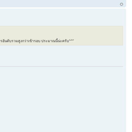
อันดับรวมสูงกว่าเข้ารอบ ประมาณนี้น่ะครับ^^"