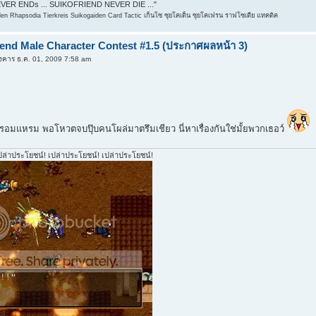
ER ENDs ... SUIKOFRIEND NEVER DIE ..."
n Rhapsodia Tierkreis Suikogaiden Card Tactic เก็นโซ ซุยโคเด็น ซุยโคเฟรน ราฟโซเดีย แทคติค
iend Male Character Contest #1.5 (ประกาศผลหน้า 3)
งคาร ธ.ค. 01, 2009 7:58 am
แหรม พอโหวตจบปุ๊บคนโผล่มาตรึมเชียว นี่หาเรื่องกันใช่มั้ยพวกเธอว์
ปล่าประโยชน์! เปล่าประโยชน์! เปล่าประโยชน์!