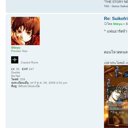
"THE STORY NEV
TAG : Genso Suikode
Re: Suikofr
โดย
Shiryu
» อั
^ แฟนอาร์ตจ้า
Shiryu
Premier Star
ตอนโหวตคนหรอม
Crazed Rune
เปล่าประโยชน์! เ
LV.
36
EXP
247
Duelist
Na-Nal
โพสต์:
559
ลงทะเบียนเมื่อ:
เสาร์ พ.ค. 09, 2009 4:52 pm
ที่อยู่:
มิติแห่งโล่และเป็ด