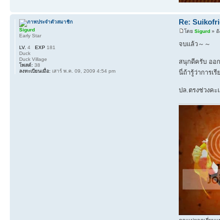
Re: Suikofr
Sigurd
โดย
Sigurd
» อั
Early Star
จบแล้ว～～
LV.
4
EXP
181
Duck
Duck Village
สนุกดีครับ ออก
โพสต์:
38
ลงทะเบียนเมื่อ:
เสาร์ พ.ค. 09, 2009 4:54 pm
นี่ถ้ารู้ว่ากา
ปล.ตรงช่วงคะแ