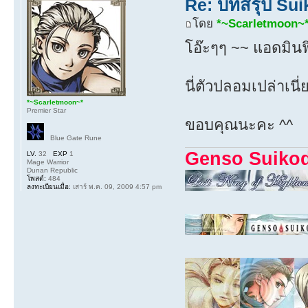
Re: บทสรุป Su
โดย
*~Scarletmoon~
โอ๊ะๆๆ ~~ แอดมินฟ
นี่ตัวปลอมเปล่าเนี
*~Scarletmoon~*
Premier Star
ขอบคุณนะคะ ^^
Blue Gate Rune
Genso Suiko
LV.
32
EXP
1
Mage Warrior
Dunan Republic
โพสต์:
484
ลงทะเบียนเมื่อ:
เสาร์ พ.ค. 09, 2009 4:57 pm