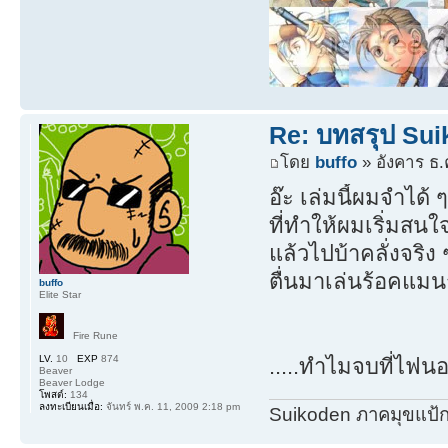
Re: บทสรุป Su
โดย
buffo
» อังคาร ธ.
อ๊ะ เล่มนี้ผมจำได้
ที่ทำให้ผมเริ่มสนใ
แล้วไปบ้าคลั่งจริง
ตื่นมาเล่นร้อคแม
buffo
Elite Star
Fire Rune
LV.
10
EXP
874
.....ทำไมจบที่ไฟน
Beaver
Beaver Lodge
โพสต์:
134
ลงทะเบียนเมื่อ:
จันทร์ พ.ค. 11, 2009 2:18 pm
Suikoden ภาคมุขแป้