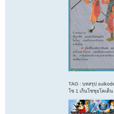
TAG : บทสรุป suikod
โซ 1 เก็นโซซุยโคเด็น