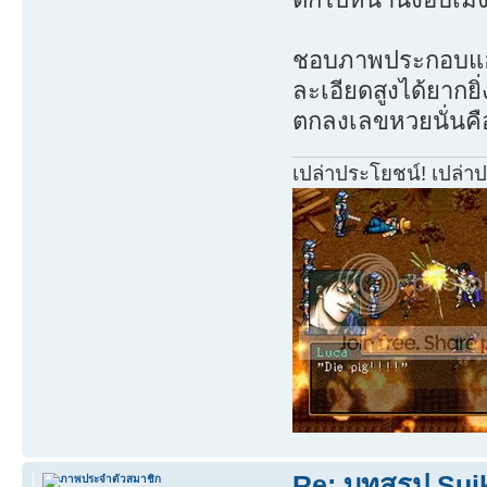
ชอบภาพประกอบแฮะ
ละเอียดสูงได้ยากยิ
ตกลงเลขหวยนั่นคื
เปล่าประโยชน์! เปล่า
Re: บทสรุป Su