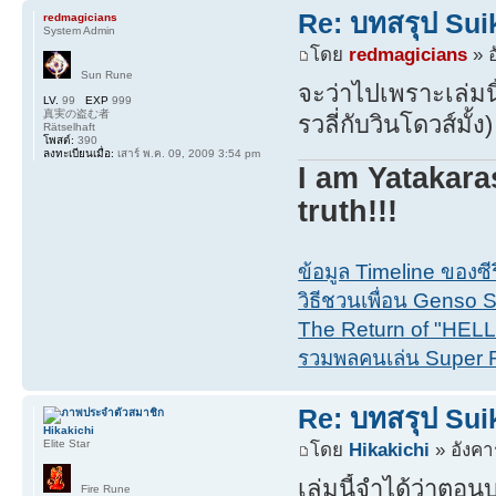
Re: บทสรุป Su
redmagicians
System Admin
โดย
redmagicians
» อ
Sun Rune
จะว่าไปเพราะเล่มน
LV.
99
EXP
999
真実の盗む者
รวลี่กับวินโดวส์มั้ง
Rätselhaft
โพสต์:
390
ลงทะเบียนเมื่อ:
เสาร์ พ.ค. 09, 2009 3:54 pm
I am Yatakara
truth!!!
ข้อมูล Timeline ของซ
วิธีชวนเพื่อน Genso Su
The Return of "HEL
รวมพลคนเล่น Super 
Re: บทสรุป Su
Hikakichi
Elite Star
โดย
Hikakichi
» อังคา
เล่มนี้จำได้ว่าตอ
Fire Rune