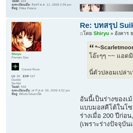
โพสต์:
424
ลงทะเบียนเมื่อ:
จันทร์ พ.ค. 11, 2009 2:59 pm
ที่อยู่:
Pilika Palace
Re: บทสรุป Su
โดย
Shiryu
» อังคาร ธ
*~Scarletmoon
Shiryu
โอ๊ะๆๆ ~~ แอดมิ
Premier Star
Crazed Rune
นี่ตัวปลอมเปล่าเ
LV.
36
EXP
247
Duelist
Na-Nal
โพสต์:
559
ลงทะเบียนเมื่อ:
เสาร์ พ.ค. 09, 2009 4:52 pm
ที่อยู่:
มิติแห่งโล่และเป็ด
อันนี้เป็นร่างของเม
แบบมอสคีโต้ในโซลอ
ร่างเมื่อ 200 ปีก่อ
(เพราะร่างปัจจุบัน