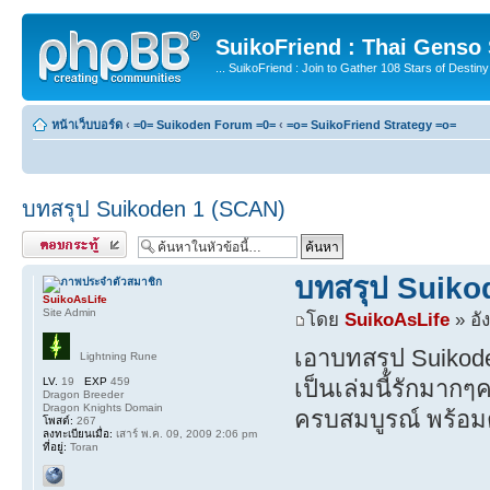
SuikoFriend : Thai Genso
... SuikoFriend : Join to Gather 108 Stars of Destiny 
หน้าเว็บบอร์ด
‹
=0= Suikoden Forum =0=
‹
=o= SuikoFriend Strategy =o=
บทสรุป Suikoden 1 (SCAN)
ตอบกระทู้
บทสรุป Suiko
SuikoAsLife
Site Admin
โดย
SuikoAsLife
» อั
เอาบทสรุป Suikode
Lightning Rune
LV.
19
EXP
459
เป็นเล่มนี้รักมากๆ
Dragon Breeder
Dragon Knights Domain
ครบสมบูรณ์ พร้อ
โพสต์:
267
ลงทะเบียนเมื่อ:
เสาร์ พ.ค. 09, 2009 2:06 pm
ที่อยู่:
Toran