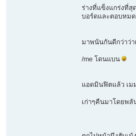
ร่างที่แข็งแกร่งที่สุ
บอร์ดและตอบหมดทุ
มาพนันกันดีกว่าว่าเม
/me โดนแบน
แอดมินฟิตแล้ว เมม
เก่าๆคืนมาโดยพล
ตกไปหน้านึงฮับเม้