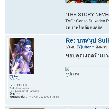
"THE STORY NEVER 
TAG : Genso Suikoden Rh
รน ราฟโซเดีย แทคติค
Re: บทสรุป Su
โดย
[Y]uber
» อังคาร 
ขอบคุณแอดมินมา
[Y]uber
Early Star
LV.
5
EXP
612
2nd Class Citizen
Holy Kingdom of Harmonia
โพสต์:
47
ลงทะเบียนเมื่อ:
อังคาร พ.ค. 12, 2009 5:35 pm