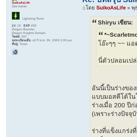
SuikoAsLife
Site Admin
โดย
SuikoAsLife
» พุ
Lightning Rune
Shiryu เขียน:
LV.
19
EXP
459
Dragon Breeder
Dragon Knights Domain
*~Scarletmo
โพสต์:
267
ลงทะเบียนเมื่อ:
เสาร์ พ.ค. 09, 2009 2:06 pm
โอ๊ะๆๆ ~~ แอ
ที่อยู่:
Toran
นี่ตัวปลอมเปล
อันนี้เป็นร่างขอ
แบบมอสคีโต้ในโ
ร่างเมื่อ 200 ปีก
(เพราะร่างปัจจุ
ร่างที่แข็งแกร่งที