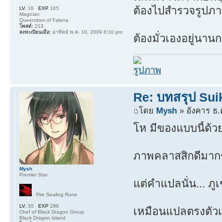
ต้องไปสำรวจรูปภาพ
LV.
16
EXP
165
Magician
Queendom of Falena
โพสต์:
213
ลงทะเบียนเมื่อ:
อาทิตย์ พ.ค. 10, 2009 8:10 pm
ต้องมั่วเองอยู่นาน
Re: บทสรุป Su
โดย
Mysh
» อังคาร ธ.
โห มีของแบบนี้ด้ว
ภาพคลาสสิกดีมาก
Mysh
Premier Star
แต่คำแปลนั่น... ภูเ
Fire Sealing Rune
LV.
30
EXP
296
เหมือนแปลตรงตัวเ
Chef of Black Dragon Group
Black Dragon Island