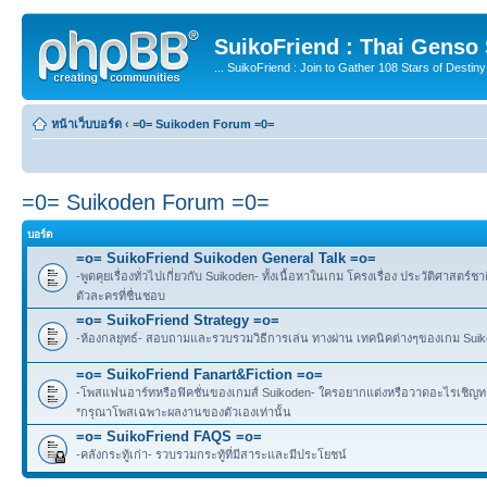
SuikoFriend : Thai Genso
... SuikoFriend : Join to Gather 108 Stars of Destiny 
หน้าเว็บบอร์ด
‹
=0= Suikoden Forum =0=
=0= Suikoden Forum =0=
บอร์ด
=o= SuikoFriend Suikoden General Talk =o=
-พูดคุยเรื่องทั่วไปเกี่ยวกับ Suikoden- ทั้งเนื้อหาในเกม โครงเรื่อง ประวัติศาสตร์ชา
ตัวละครที่ชื่นชอบ
=o= SuikoFriend Strategy =o=
-ห้องกลยุทธ์- สอบถามและรวบรวมวิธีการเล่น ทางผ่าน เทคนิคต่างๆของเกม Suikode
=o= SuikoFriend Fanart&Fiction =o=
-โพสแฟนอาร์ทหรือฟิคชั่นของเกมส์ Suikoden- ใครอยากแต่งหรือวาดอะไรเชิญทาง
*กรุณาโพสเฉพาะผลงานของตัวเองเท่านั้น
=o= SuikoFriend FAQS =o=
-คลังกระทู้เก่า- รวบรวมกระทู้ที่มีสาระและมีประโยชน์