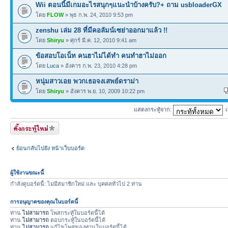
Wii ตอนนี้มีเกมอะไรสนุกๆแนะนำบ้างครับ?+ ถาม usbloaderGX
โดย
FLOW
» พุธ ก.พ. 24, 2010 9:53 pm
zenshu เล่ม 28 ที่มีคอลัมน์เซย่าออกมาแล้ว !!
โดย
Shiryu
» ศุกร์ มี.ค. 12, 2010 9:41 am
ข้อสอบโอเน็ท คนฮาไม่ได้ทำ คนทำฮาไม่ออก
โดย
Luca
» อังคาร ก.พ. 23, 2010 4:28 pm
หนุ่มสาวเอย พวกเธอจงเสพย์ดราม่า
โดย
Shiryu
» อังคาร พ.ย. 10, 2009 10:22 pm
แสดงกระทู้จาก:
เ
ตั้งกระทู้ใหม่
ย้อนกลับไปยัง หน้าเว็บบอร์ด
ผู้ใช้งานขณะนี้
กำลังดูบอร์ดนี้: ไม่มีสมาชิกใหม่ และ บุคคลทั่วไป 2 ท่าน
การอนุญาตของคุณในบอร์ดนี้
ท่าน
ไม่สามารถ
โพสกระทู้ในบอร์ดนี้ได้
ท่าน
ไม่สามารถ
ตอบกระทู้ในบอร์ดนี้ได้
ท่าน
ไม่สามารถ
แก้ไขโพสของท่านในบอร์ดนี้ได้