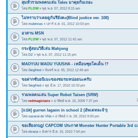
สุมหัวรวมพลคนเล่น Tales มาคุยกันเถอะ
โดย
FLOW
» พุธ พ.ย. 07, 2012 8:15 am
ไม่ทราบว่าเคยดูกันรึยังคะ(Blind justice ver. 108)
โดย
mubinnas
» เสาร์ ธ.ค. 01, 2012 10:03 pm
อวสาน MSN
โดย
FLOW
» พุธ พ.ย. 07, 2012 11:42 am
กระทู้สอนวิธีเล่น Mahjong
โดย
DZ
» พุธ พ.ย. 07, 2012 11:15 pm
MAOYUU MAOU YUUSHA - เหมือนซุยโคเด็น !?
โดย
Siegfried
» จันทร์ พ.ย. 05, 2012 12:49 am
ขอฝากซับอนิเมะของชมรมหน่อยนะครับ
โดย
Siegfried
» พุธ มี.ค. 17, 2010 10:33 pm
รวมพลคนเล่น Super Robot Taisen (SRW)
โดย
redmagicians
» อาทิตย์ พ.ค. 10, 2009 7:37 pm
[แปล] gurren lagann in school 2 (อัพเดทละจ้า)
โดย
sasarai de ViVa
» อาทิตย์ ก.พ. 28, 2010 9:00 pm
ขอเสียงกบฎ! CAPCOM ประกาศ Monster Hunter Portable 3rd แล
โดย
elvana
» อังคาร มี.ค. 16, 2010 7:04 pm