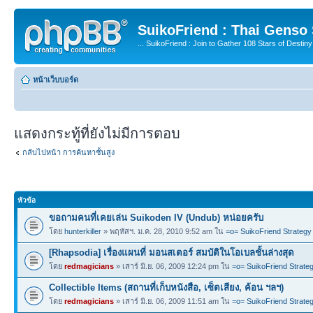
SuikoFriend : Thai Genso
... SuikoFriend : Join to Gather 108 Stars of Destiny 
หน้าเว็บบอร์ด
แสดงกระทู้ที่ยังไม่มีการตอบ
กลับไปหน้า การค้นหาชั้นสูง
หัวข้อ
ขอถามคนที่เคยเล่น Suikoden IV (Undub) หน่อยครับ
โดย
hunterkiller
» พฤหัสฯ. ม.ค. 28, 2010 9:52 am ใน
=o= SuikoFriend Strategy
[Rhapsodia] เรื่องแผนที่ มอนสเตอร์ สมบัติในโอเบลชั้นล่างสุด
โดย
redmagicians
» เสาร์ มิ.ย. 06, 2009 12:24 pm ใน
=o= SuikoFriend Strate
Collectible Items (สถานที่เก็บหนังสือ, เซ็ตเสียง, ค้อน ฯลฯ)
โดย
redmagicians
» เสาร์ มิ.ย. 06, 2009 11:51 am ใน
=o= SuikoFriend Strate