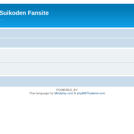
 Suikoden Fansite
...
POWERED_BY
Thai language by
Mindphp.com
&
phpBBThailand.com