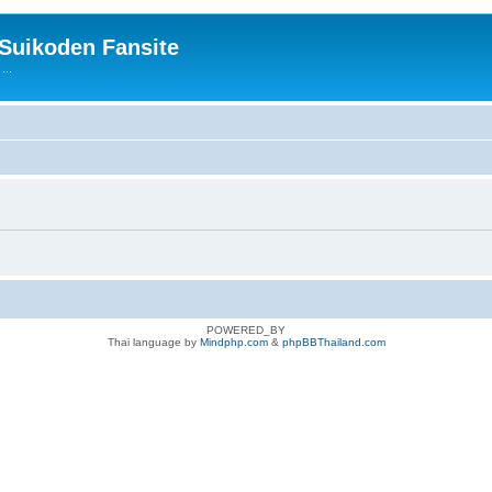
 Suikoden Fansite
...
POWERED_BY
Thai language by
Mindphp.com
&
phpBBThailand.com