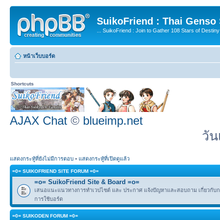
SuikoFriend : Thai Genso
... SuikoFriend : Join to Gather 108 Stars of Destiny 
หน้าเว็บบอร์ด
Shortcuts
AJAX Chat
©
blueimp.net
วัน
แสดงกระทู้ที่ยังไม่มีการตอบ
•
แสดงกระทู้ที่เปิดดูแล้ว
=0= SUIKOFRIEND SITE FORUM =0=
=o= SuikoFriend Site & Board =o=
เสนอแนะแนวทางการทำเวปไซต์ และ ประกาศ แจ้งปัญหาและสอบถาม เกี่ยวกับกฎ
การใช้บอร์ด
=0= SUIKODEN FORUM =0=