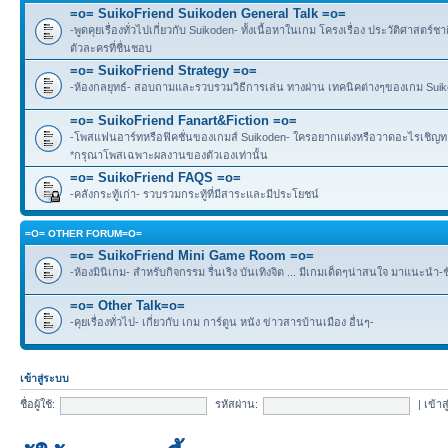
=o= SuikoFriend Suikoden General Talk =o=
-พูดคุยเรื่องทั่วไปเกี่ยวกับ Suikoden- ทั้งเนื้อหาในเกม โครงเรื่อง ประวัติศาสตร์ชา
ตัวละครที่ชื่นชอบ
=o= SuikoFriend Strategy =o=
-ห้องกลยุทธ์- สอบถามและรวบรวมวิธีการเล่น ทางผ่าน เทคนิคต่างๆของเกม Suikode
=o= SuikoFriend Fanart&Fiction =o=
-โพสแฟนอาร์ทหรือฟิคชั่นของเกมส์ Suikoden- ใครอยากแต่งหรือวาดอะไรเชิญทาง
*กรุณาโพสเฉพาะผลงานของตัวเองเท่านั้น
=o= SuikoFriend FAQS =o=
-คลังกระทู้เก่า- รวบรวมกระทู้ที่มีสาระและมีประโยชน์
=O= OTHER FORUM=O=
=o= SuikoFriend Mini Game Room =o=
-ห้องมินิเกม- สำหรับกิจกรรม รื่นเริง บันเทิงจิต ... มีเกมเด็ดๆน่าสนใจ มาแนะนำ-
=o= Other Talk=o=
-คุยเรื่องทั่วไป- เกี่ยวกับ เกม การ์ตูน หนัง ข่าวสารบ้านเมือง อื่นๆ-
เข้าสู่ระบบ
ชื่อผู้ใช้:
รหัสผ่าน:
|
เข้าส