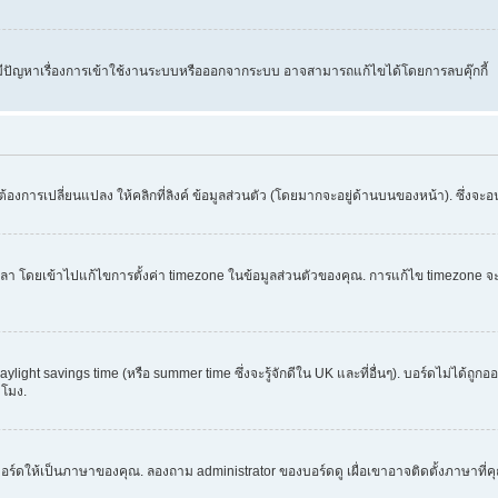
คุณมีปัญหาเรื่องการเข้าใช้งานระบบหรือออกจากระบบ อาจสามารถแก้ไขได้โดยการลบคุ๊กกี้
้องการเปลี่ยนแปลง ให้คลิกที่ลิงค์ ข้อมูลส่วนตัว (โดยมากจะอยู่ด้านบนของหน้า). ซึ่งจะ
ข้าไปแก้ไขการตั้งค่า timezone ในข้อมูลส่วนตัวของคุณ. การแก้ไข timezone จะใช้ได้กั
light savings time (หรือ summer time ซึ่งจะรู้จักดีใน UK และที่อื่นๆ). บอร์ดไม่ได้ถู
โมง.
อร์ดให้เป็นภาษาของคุณ. ลองถาม administrator ของบอร์ดดู เผื่อเขาอาจติดตั้งภาษาที่ค