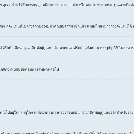
 ฯลฯ คุณจะต้องได้รับการอนุญาตพิเศษ จาก moderator หรือ admin ของบอร์ด. คุณควรติดต
งกันผลคะแนนที่ไม่ตรงความจริง). ถ้าคุณสมัครสมาชิกแล้ว แต่ยังไม่สามารถลงคะแนนได้ บ
้รับคำเตือน กรุณาติดต่อผู้ดูแลบอร์ด หากคุณได้รับคำแจ้งเตือน ทาง phpBB ไม่สามารถ
คุณคลิกจะพบกับขั้นตอนการรายงานต่อไป
คุณไปอยู่ในกลุ่มผู้ใช้งานที่ต้องการการตรวจสอบก่อน กรุณาติดต่อผู้ดูแลบอร์ดสำหรับราย