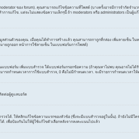
erator ของ forum). คุณสามารถแก้ไขข้อความที่โพสต์ (บางครั้งอาจมีการจำกัดจำนวนครั
รแก้ไข. แต่จะไม่แสดงข้อความเล็กๆนี้ ถ้า moderators หรือ administrators เป็นผู้แก้ไ
้อมูลส่วนตัวของคุณ. เมื่อคุณได้ทำการสร้างแล้ว คุณสามารถกาถูกที่กล่อง เพิ่มลายเซ็น 
งหมายถูกออก หน้าการใช้ลายเซ็น ในแบบฟอร์มการโพสต์)
ะเห็นแบบฟอร์ม เพิ่มแบบสำรวจ ใต้แบบฟอร์มกรอกข้อความ (ถ้าคุณหาไม่พบ คุณอาจไม่ได้ร
. คุณสามารถกำหนดเวลาการใช้แบบสำรวจ, 0 คือไม่มีกำหนดเวลา. จะมีรายการกำหนดเวลาให้คุณเ
ดต่อผู้ดูแลบอร์ด
วจได้. ให้คลิกแก้ไขข้อความแรกของหัวข้อ (ซึ่งจะมีแบบสำรวจอยู่ในนั้น). ถ้ายังไม่ม
้. เพื่อป้องกันไม่ให้ผู้ใช้แก้ไขตัวเลือกหลังจากลงคะแนนไปแล้ว