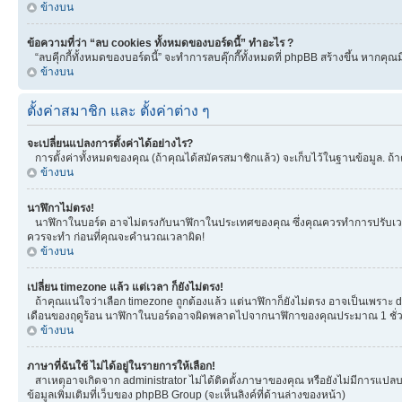
ข้างบน
ข้อความที่ว่า “ลบ cookies ทั้งหมดของบอร์ดนี้” ทำอะไร ?
“ลบคุีกกี้ทั้งหมดของบอร์ดนี้” จะทำการลบคุ๊กกี๊ทั้งหมดที่ phpBB สร้างขึ้น หาก
ข้างบน
ตั้งค่าสมาชิก และ ตั้งค่าต่าง ๆ
จะเปลี่ยนแปลงการตั้งค่าได้อย่างไร?
การตั้งค่าทั้งหมดของคุณ (ถ้าคุณได้สมัครสมาชิกแล้ว) จะเก็บไว้ในฐานข้อมูล. ถ้าต
ข้างบน
นาฬิกาไม่ตรง!
นาฬิกาในบอร์ด อาจไม่ตรงกับนาฬิกาในประเทศของคุณ ซึ่งคุณควรทำการปรับเวลา โดยเ
ควรจะทำ ก่อนที่คุณจะคำนวณเวลาผิด!
ข้างบน
เปลี่ยน timezone แล้ว แต่เวลา ก็ยังไม่ตรง!
ถ้าคุณแน่ใจว่าเลือก timezone ถูกต้องแล้ว แต่นาฬิกาก็ยังไม่ตรง อาจเป็นเพราะ day
เดือนของฤดูร้อน นาฬิกาในบอร์ดอาจผิดพลาดไปจากนาฬิกาของคุณประมาณ 1 ชั่ว
ข้างบน
ภาษาที่ฉันใช้ ไม่ได้อยู่ในรายการให้เลือก!
สาเหตุอาจเกิดจาก administrator ไม่ได้ติดตั้งภาษาของคุณ หรือยังไม่มีการแปลบ
ข้อมูลเพิ่มเติมที่เว็บของ phpBB Group (จะเห็นลิงค์ที่ด้านล่างของหน้า)