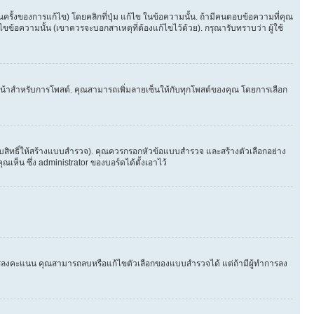
้งของการแก้ไข) โดยคลิกที่ปุ่ม แก้ไข ในข้อความนั้น. ถ้ามีคนตอบข้อความที่คุณ
ขข้อความนั้น (เขาควรจะบอกสาเหตุที่ต้องแก้ไขไว้ด้วย). กรุณารับทราบว่า ผู้ใช้
ในหน้าสำหรับการโพสต์. คุณสามารถเพิ่มลายเซ็นให้กับทุกโพสต์ของคุณ โดยการเลือก
ับสิทธิ์ให้สร้างแบบสำรวจ). คุณควรกรอกหัวข้อแบบสำรวจ และสร้างตัวเลือกอย่าง
ห็น ซึ่ง administrator ของบอร์ดได้ตั้งเอาไว้
ีใครลงคะแนน คุณสามารถลบหรือแก้ไขตัวเลือกของแบบสำรวจได้ แต่ถ้ามีผู้ทำการลง