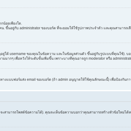
กน้อยเพียงใด.
. ขึ้นอยู่กับ administrator ของบอร์ด ที่จะยอมให้ใช้รูปภาพประจำตัว และคุณสามารถเล
่ใต้ username ของคุณในข้อความ และในข้อมูลส่วนตัว ขึ้นอยู่กับรูปแบบที่คุณใช้). บอ
อความมากๆ เพื่อหวังให้ระดับขั้นเพิ่มขึ้น เพราะบางทีคุณอาจถูก moderator หรือ admini
านทางแบบฟอร์มส่ง email ของบอร์ด (ถ้า admin อนุญาตให้ใช้คุณลักษณะนี้) เพื่อป้องกันการส่ง 
จึงจะสามารถโพสต์ข้อความได้). คุณจะเห็นข้อความบอกว่าคุณสามารถสร้างหัวข้อใหม่ได้หรือ