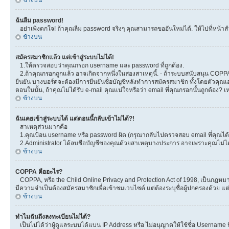
ข้างบน
ฉันลืม password!
อย่าเพิ่งตกใจ! ถ้าคุณลืม password จริงๆ คุณสามารถขออันใหม่ได้. ให้ไปที่หน้าส
ข้างบน
สมัครสมาชิกแล้ว แต่เข้าสู่ระบบไม่ได้!
1.ให้ตรวจสอบว่าคุณกรอก username และ password ที่ถูกต้อง.
2.ถ้าคุณกรอกถูกแล้ว อาจเกิดจากหนึ่งในสองสาเหตุนี้. - ถ้าระบบสนับสนุน COPPA ได
ยืนยัน บางบอร์ดจะต้องมีการยืนยันชื่อบัญชีหลังทำการสมัครสมาชิก ทั้งโดยตัวคุณเอ
ตอนในนั้น, ถ้าคุณไม่ได้รับ e-mail คุณแน่ใจหรือว่า email ที่คุณกรอกนั้นถูกต้อง? 
ข้างบน
ฉันเคยเข้าสู่ระบบได้ แต่ตอนนี้กลับเข้าไม่ได้?!
สาเหตุส่วนมากคือ
1.คุณป้อน username หรือ password ผิด (กรุณากลับไปตรวจสอบ email ที่คุณได้ร
2.Administrator ได้ลบชื่อบัญชีของคุณด้วยสาเหตุบางประการ อาจเพราะคุณไม่ได้โพ
ข้างบน
COPPA คืออะไร?
COPPA, หรือ the Child Online Privacy and Protection Act of 1998, เป็นกฏหมายค
มีความจำเป็นต้องสมัครสมาชิกเพื่อเข้าชมเวบไซต์ แต่ต้องระบุชื่อผู้ปกครองด้วย แต
ข้างบน
ทำไมฉันถึงลงทะเบียนไม่ได้?
เป็นไปได้ว่าผู้ดูแลระบบได้แบน IP Address หรือ ไม่อนุญาตให้ใช้ชื่อ Username