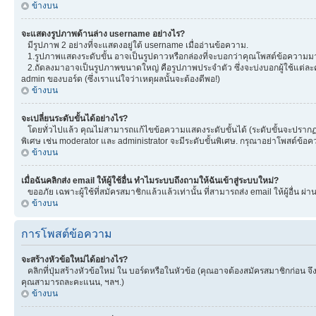
ข้างบน
จะแสดงรูปภาพด้านล่าง username อย่างไร?
มีรูปภาพ 2 อย่างที่จะแสดงอยู่ใต้ username เมื่ออ่านข้อความ.
1.รูปภาพแสดงระดับขั้น อาจเป็นรูปดาวหรือกล่องที่จะบอกว่าคุณโพสต์ข้อความมา
2.ถัดลงมาอาจเป็นรูปภาพขนาดใหญ่ คือรูปภาพประจำตัว ซึ่งจะบ่งบอกผู้ใช้แต่ละคน
admin ของบอร์ด (ซึ่งเราแน่ใจว่าเหตุผลนั้นจะต้องดีพอ!)
ข้างบน
จะเปลี่ยนระดับขั้นได้อย่างไร?
โดยทั่วไปแล้ว คุณไม่สามารถแก้ไขข้อความแสดงระดับขั้นได้ (ระดับขั้นจะปรากฏอยู
พิเศษ เช่น moderator และ administrator จะมีระดับขั้นพิเศษ. กรุณาอย่าโพสต์ข้
ข้างบน
เมื่อฉันคลิกส่ง email ให้ผู้ใช้อื่น ทำไมระบบถึงถามให้ฉันเข้าสู่ระบบใหม่?
ขออภัย เฉพาะผู้ใช้ที่สมัครสมาชิกแล้วแล้วเท่านั้น ที่สามารถส่ง email ให้ผู้อื่น ผ่
ข้างบน
การโพสต์ข้อความ
จะสร้างหัวข้อใหม่ได้อย่างไร?
คลิกที่ปุ่มสร้างหัวข้อใหม่ ใน บอร์ดหรือในหัวข้อ (คุณอาจต้องสมัครสมาชิกก่อน 
คุณสามารถละคะแนน, ฯลฯ.)
ข้างบน