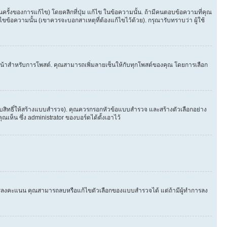
้งของการแก้ไข) โดยคลิกที่ปุ่ม แก้ไข ในข้อความนั้น. ถ้ามีคนตอบข้อความที่คุณ
ขข้อความนั้น (เขาควรจะบอกสาเหตุที่ต้องแก้ไขไว้ด้วย). กรุณารับทราบว่า ผู้ใช้
ในหน้าสำหรับการโพสต์. คุณสามารถเพิ่มลายเซ็นให้กับทุกโพสต์ของคุณ โดยการเลือก
ับสิทธิ์ให้สร้างแบบสำรวจ). คุณควรกรอกหัวข้อแบบสำรวจ และสร้างตัวเลือกอย่าง
ห็น ซึ่ง administrator ของบอร์ดได้ตั้งเอาไว้
ีใครลงคะแนน คุณสามารถลบหรือแก้ไขตัวเลือกของแบบสำรวจได้ แต่ถ้ามีผู้ทำการลง