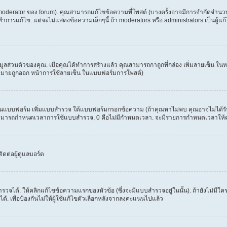
erator ของ forum). คุณสามารถแก้ไขข้อความที่โพสต์ (บางครั้งอาจมีการจำกัดจำนวนครั
รแก้ไข. แต่จะไม่แสดงข้อความเล็กๆนี้ ถ้า moderators หรือ administrators เป็นผู้แก้ไ
้อมูลส่วนตัวของคุณ. เมื่อคุณได้ทำการสร้างแล้ว คุณสามารถกาถูกที่กล่อง เพิ่มลายเซ็น 
งหมายถูกออก หน้าการใช้ลายเซ็น ในแบบฟอร์มการโพสต์)
ะเห็นแบบฟอร์ม เพิ่มแบบสำรวจ ใต้แบบฟอร์มกรอกข้อความ (ถ้าคุณหาไม่พบ คุณอาจไม่ได้ร
. คุณสามารถกำหนดเวลาการใช้แบบสำรวจ, 0 คือไม่มีกำหนดเวลา. จะมีรายการกำหนดเวลาให้คุณเ
ดต่อผู้ดูแลบอร์ด
วจได้. ให้คลิกแก้ไขข้อความแรกของหัวข้อ (ซึ่งจะมีแบบสำรวจอยู่ในนั้น). ถ้ายังไม่ม
้. เพื่อป้องกันไม่ให้ผู้ใช้แก้ไขตัวเลือกหลังจากลงคะแนนไปแล้ว