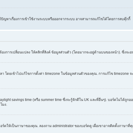
คุณมีปัญหาเรื่องการเข้าใช้งานระบบหรือออกจากระบบ อาจสามารถแก้ไขได้โดยการลบคุ๊กกี้
้องการเปลี่ยนแปลง ให้คลิกที่ลิงค์ ข้อมูลส่วนตัว (โดยมากจะอยู่ด้านบนของหน้า). ซึ่งจะ
ข้าไปแก้ไขการตั้งค่า timezone ในข้อมูลส่วนตัวของคุณ. การแก้ไข timezone จะใช้ได้กั
light savings time (หรือ summer time ซึ่งจะรู้จักดีใน UK และที่อื่นๆ). บอร์ดไม่ได้ถู
โมง.
อร์ดให้เป็นภาษาของคุณ. ลองถาม administrator ของบอร์ดดู เผื่อเขาอาจติดตั้งภาษาที่ค