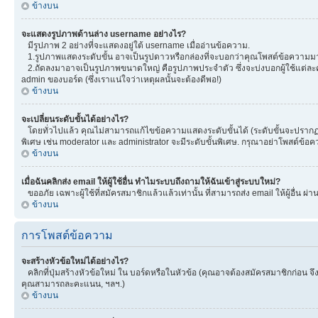
ข้างบน
จะแสดงรูปภาพด้านล่าง username อย่างไร?
มีรูปภาพ 2 อย่างที่จะแสดงอยู่ใต้ username เมื่ออ่านข้อความ.
1.รูปภาพแสดงระดับขั้น อาจเป็นรูปดาวหรือกล่องที่จะบอกว่าคุณโพสต์ข้อความมา
2.ถัดลงมาอาจเป็นรูปภาพขนาดใหญ่ คือรูปภาพประจำตัว ซึ่งจะบ่งบอกผู้ใช้แต่ละคน
admin ของบอร์ด (ซึ่งเราแน่ใจว่าเหตุผลนั้นจะต้องดีพอ!)
ข้างบน
จะเปลี่ยนระดับขั้นได้อย่างไร?
โดยทั่วไปแล้ว คุณไม่สามารถแก้ไขข้อความแสดงระดับขั้นได้ (ระดับขั้นจะปรากฏอยู
พิเศษ เช่น moderator และ administrator จะมีระดับขั้นพิเศษ. กรุณาอย่าโพสต์ข้
ข้างบน
เมื่อฉันคลิกส่ง email ให้ผู้ใช้อื่น ทำไมระบบถึงถามให้ฉันเข้าสู่ระบบใหม่?
ขออภัย เฉพาะผู้ใช้ที่สมัครสมาชิกแล้วแล้วเท่านั้น ที่สามารถส่ง email ให้ผู้อื่น ผ่
ข้างบน
การโพสต์ข้อความ
จะสร้างหัวข้อใหม่ได้อย่างไร?
คลิกที่ปุ่มสร้างหัวข้อใหม่ ใน บอร์ดหรือในหัวข้อ (คุณอาจต้องสมัครสมาชิกก่อน 
คุณสามารถละคะแนน, ฯลฯ.)
ข้างบน