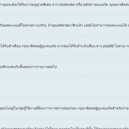
 ฯลฯ คุณจะต้องได้รับการอนุญาตพิเศษ จาก moderator หรือ admin ของบอร์ด. คุณควรติดต
งกันผลคะแนนที่ไม่ตรงความจริง). ถ้าคุณสมัครสมาชิกแล้ว แต่ยังไม่สามารถลงคะแนนได้ บ
้รับคำเตือน กรุณาติดต่อผู้ดูแลบอร์ด หากคุณได้รับคำแจ้งเตือน ทาง phpBB ไม่สามารถ
คุณคลิกจะพบกับขั้นตอนการรายงานต่อไป
คุณไปอยู่ในกลุ่มผู้ใช้งานที่ต้องการการตรวจสอบก่อน กรุณาติดต่อผู้ดูแลบอร์ดสำหรับราย