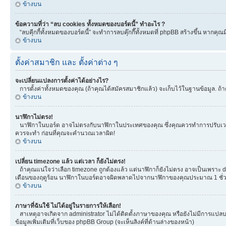
ข้างบน
ข้อความที่ว่า “ลบ cookies ทั้งหมดของบอร์ดนี้” ทำอะไร ?
“ลบคุีกกี้ทั้งหมดของบอร์ดนี้” จะทำการลบคุ๊กกี๊ทั้งหมดที่ phpBB สร้างขึ้น หาก
ข้างบน
ตั้งค่าสมาชิก และ ตั้งค่าต่าง ๆ
จะเปลี่ยนแปลงการตั้งค่าได้อย่างไร?
การตั้งค่าทั้งหมดของคุณ (ถ้าคุณได้สมัครสมาชิกแล้ว) จะเก็บไว้ในฐานข้อมูล. ถ้าต
ข้างบน
นาฬิกาไม่ตรง!
นาฬิกาในบอร์ด อาจไม่ตรงกับนาฬิกาในประเทศของคุณ ซึ่งคุณควรทำการปรับเวลา โดยเ
ควรจะทำ ก่อนที่คุณจะคำนวณเวลาผิด!
ข้างบน
เปลี่ยน timezone แล้ว แต่เวลา ก็ยังไม่ตรง!
ถ้าคุณแน่ใจว่าเลือก timezone ถูกต้องแล้ว แต่นาฬิกาก็ยังไม่ตรง อาจเป็นเพราะ day
เดือนของฤดูร้อน นาฬิกาในบอร์ดอาจผิดพลาดไปจากนาฬิกาของคุณประมาณ 1 ชั่ว
ข้างบน
ภาษาที่ฉันใช้ ไม่ได้อยู่ในรายการให้เลือก!
สาเหตุอาจเกิดจาก administrator ไม่ได้ติดตั้งภาษาของคุณ หรือยังไม่มีการแปลบ
ข้อมูลเพิ่มเติมที่เว็บของ phpBB Group (จะเห็นลิงค์ที่ด้านล่างของหน้า)