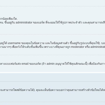
กน้อยเพียงใด.
. ขึ้นอยู่กับ administrator ของบอร์ด ที่จะยอมให้ใช้รูปภาพประจำตัว และคุณสามารถเล
่ใต้ username ของคุณในข้อความ และในข้อมูลส่วนตัว ขึ้นอยู่กับรูปแบบที่คุณใช้). บอ
อความมากๆ เพื่อหวังให้ระดับขั้นเพิ่มขึ้น เพราะบางทีคุณอาจถูก moderator หรือ admini
านทางแบบฟอร์มส่ง email ของบอร์ด (ถ้า admin อนุญาตให้ใช้คุณลักษณะนี้) เพื่อป้องกันการส่ง 
จึงจะสามารถโพสต์ข้อความได้). คุณจะเห็นข้อความบอกว่าคุณสามารถสร้างหัวข้อใหม่ได้หรือ