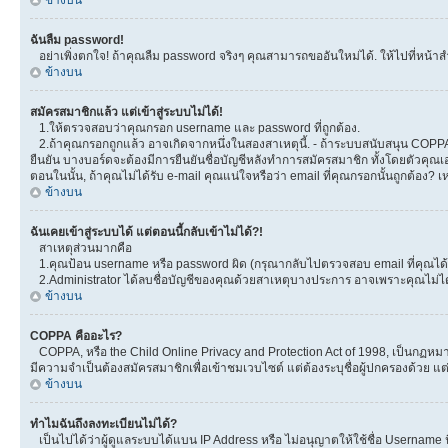
ข้างบน
ฉันลืม password!
อย่าเพิ่งตกใจ! ถ้าคุณลืม password จริงๆ คุณสามารถขออันใหม่ได้. ให้ไปที่หน้าส
ข้างบน
สมัครสมาชิกแล้ว แต่เข้าสู่ระบบไม่ได้!
1.ให้ตรวจสอบว่าคุณกรอก username และ password ที่ถูกต้อง.
2.ถ้าคุณกรอกถูกแล้ว อาจเกิดจากหนึ่งในสองสาเหตุนี้. - ถ้าระบบสนับสนุน COPPA ได
ยืนยัน บางบอร์ดจะต้องมีการยืนยันชื่อบัญชีหลังทำการสมัครสมาชิก ทั้งโดยตัวคุณเอ
ตอนในนั้น, ถ้าคุณไม่ได้รับ e-mail คุณแน่ใจหรือว่า email ที่คุณกรอกนั้นถูกต้อง? 
ข้างบน
ฉันเคยเข้าสู่ระบบได้ แต่ตอนนี้กลับเข้าไม่ได้?!
สาเหตุส่วนมากคือ
1.คุณป้อน username หรือ password ผิด (กรุณากลับไปตรวจสอบ email ที่คุณได้ร
2.Administrator ได้ลบชื่อบัญชีของคุณด้วยสาเหตุบางประการ อาจเพราะคุณไม่ได้โพ
ข้างบน
COPPA คืออะไร?
COPPA, หรือ the Child Online Privacy and Protection Act of 1998, เป็นกฏหมายค
มีความจำเป็นต้องสมัครสมาชิกเพื่อเข้าชมเวบไซต์ แต่ต้องระบุชื่อผู้ปกครองด้วย แต
ข้างบน
ทำไมฉันถึงลงทะเบียนไม่ได้?
เป็นไปได้ว่าผู้ดูแลระบบได้แบน IP Address หรือ ไม่อนุญาตให้ใช้ชื่อ Username