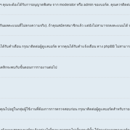
 ฯลฯ คุณจะต้องได้รับการอนุญาตพิเศษ จาก moderator หรือ admin ของบอร์ด. คุณควรติดต
งกันผลคะแนนที่ไม่ตรงความจริง). ถ้าคุณสมัครสมาชิกแล้ว แต่ยังไม่สามารถลงคะแนนได้ บ
้รับคำเตือน กรุณาติดต่อผู้ดูแลบอร์ด หากคุณได้รับคำแจ้งเตือน ทาง phpBB ไม่สามารถ
คุณคลิกจะพบกับขั้นตอนการรายงานต่อไป
คุณไปอยู่ในกลุ่มผู้ใช้งานที่ต้องการการตรวจสอบก่อน กรุณาติดต่อผู้ดูแลบอร์ดสำหรับราย