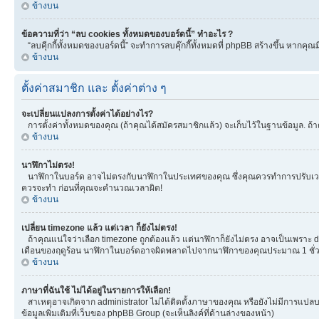
ข้างบน
ข้อความที่ว่า “ลบ cookies ทั้งหมดของบอร์ดนี้” ทำอะไร ?
“ลบคุีกกี้ทั้งหมดของบอร์ดนี้” จะทำการลบคุ๊กกี๊ทั้งหมดที่ phpBB สร้างขึ้น หาก
ข้างบน
ตั้งค่าสมาชิก และ ตั้งค่าต่าง ๆ
จะเปลี่ยนแปลงการตั้งค่าได้อย่างไร?
การตั้งค่าทั้งหมดของคุณ (ถ้าคุณได้สมัครสมาชิกแล้ว) จะเก็บไว้ในฐานข้อมูล. ถ้าต
ข้างบน
นาฬิกาไม่ตรง!
นาฬิกาในบอร์ด อาจไม่ตรงกับนาฬิกาในประเทศของคุณ ซึ่งคุณควรทำการปรับเวลา โดยเ
ควรจะทำ ก่อนที่คุณจะคำนวณเวลาผิด!
ข้างบน
เปลี่ยน timezone แล้ว แต่เวลา ก็ยังไม่ตรง!
ถ้าคุณแน่ใจว่าเลือก timezone ถูกต้องแล้ว แต่นาฬิกาก็ยังไม่ตรง อาจเป็นเพราะ day
เดือนของฤดูร้อน นาฬิกาในบอร์ดอาจผิดพลาดไปจากนาฬิกาของคุณประมาณ 1 ชั่ว
ข้างบน
ภาษาที่ฉันใช้ ไม่ได้อยู่ในรายการให้เลือก!
สาเหตุอาจเกิดจาก administrator ไม่ได้ติดตั้งภาษาของคุณ หรือยังไม่มีการแปลบ
ข้อมูลเพิ่มเติมที่เว็บของ phpBB Group (จะเห็นลิงค์ที่ด้านล่างของหน้า)