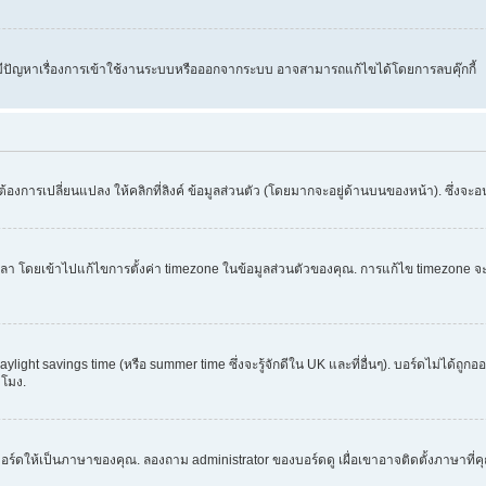
คุณมีปัญหาเรื่องการเข้าใช้งานระบบหรือออกจากระบบ อาจสามารถแก้ไขได้โดยการลบคุ๊กกี้
้องการเปลี่ยนแปลง ให้คลิกที่ลิงค์ ข้อมูลส่วนตัว (โดยมากจะอยู่ด้านบนของหน้า). ซึ่งจะ
ข้าไปแก้ไขการตั้งค่า timezone ในข้อมูลส่วนตัวของคุณ. การแก้ไข timezone จะใช้ได้กั
light savings time (หรือ summer time ซึ่งจะรู้จักดีใน UK และที่อื่นๆ). บอร์ดไม่ได้ถู
โมง.
อร์ดให้เป็นภาษาของคุณ. ลองถาม administrator ของบอร์ดดู เผื่อเขาอาจติดตั้งภาษาที่ค