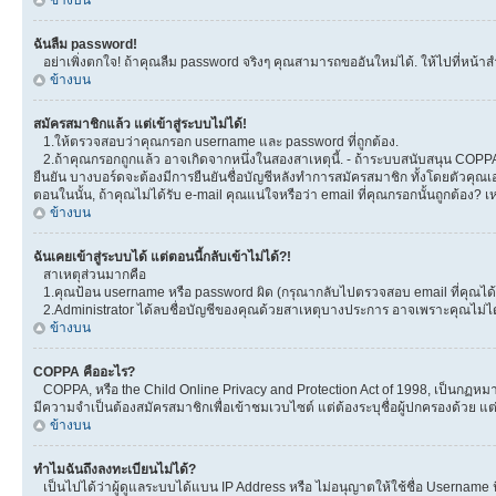
ข้างบน
ฉันลืม password!
อย่าเพิ่งตกใจ! ถ้าคุณลืม password จริงๆ คุณสามารถขออันใหม่ได้. ให้ไปที่หน้าส
ข้างบน
สมัครสมาชิกแล้ว แต่เข้าสู่ระบบไม่ได้!
1.ให้ตรวจสอบว่าคุณกรอก username และ password ที่ถูกต้อง.
2.ถ้าคุณกรอกถูกแล้ว อาจเกิดจากหนึ่งในสองสาเหตุนี้. - ถ้าระบบสนับสนุน COPPA ได
ยืนยัน บางบอร์ดจะต้องมีการยืนยันชื่อบัญชีหลังทำการสมัครสมาชิก ทั้งโดยตัวคุณเอ
ตอนในนั้น, ถ้าคุณไม่ได้รับ e-mail คุณแน่ใจหรือว่า email ที่คุณกรอกนั้นถูกต้อง? 
ข้างบน
ฉันเคยเข้าสู่ระบบได้ แต่ตอนนี้กลับเข้าไม่ได้?!
สาเหตุส่วนมากคือ
1.คุณป้อน username หรือ password ผิด (กรุณากลับไปตรวจสอบ email ที่คุณได้ร
2.Administrator ได้ลบชื่อบัญชีของคุณด้วยสาเหตุบางประการ อาจเพราะคุณไม่ได้โพ
ข้างบน
COPPA คืออะไร?
COPPA, หรือ the Child Online Privacy and Protection Act of 1998, เป็นกฏหมายค
มีความจำเป็นต้องสมัครสมาชิกเพื่อเข้าชมเวบไซต์ แต่ต้องระบุชื่อผู้ปกครองด้วย แต
ข้างบน
ทำไมฉันถึงลงทะเบียนไม่ได้?
เป็นไปได้ว่าผู้ดูแลระบบได้แบน IP Address หรือ ไม่อนุญาตให้ใช้ชื่อ Username