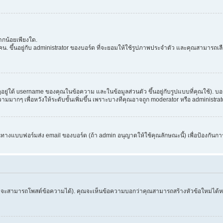
กน้อยเพียงใด.
. ขึ้นอยู่กับ administrator ของบอร์ด ที่จะยอมให้ใช้รูปภาพประจำตัว และคุณสามารถเล
่ใต้ username ของคุณในข้อความ และในข้อมูลส่วนตัว ขึ้นอยู่กับรูปแบบที่คุณใช้). บอ
อความมากๆ เพื่อหวังให้ระดับขั้นเพิ่มขึ้น เพราะบางทีคุณอาจถูก moderator หรือ admini
านทางแบบฟอร์มส่ง email ของบอร์ด (ถ้า admin อนุญาตให้ใช้คุณลักษณะนี้) เพื่อป้องกันการส่ง 
จึงจะสามารถโพสต์ข้อความได้). คุณจะเห็นข้อความบอกว่าคุณสามารถสร้างหัวข้อใหม่ได้หรือ