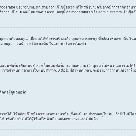
erator ของ forum). คุณสามารถแก้ไขข้อความที่โพสต์ (บางครั้งอาจมีการจำกัดจำนวนครั
รแก้ไข. แต่จะไม่แสดงข้อความเล็กๆนี้ ถ้า moderators หรือ administrators เป็นผู้แก้ไ
้อมูลส่วนตัวของคุณ. เมื่อคุณได้ทำการสร้างแล้ว คุณสามารถกาถูกที่กล่อง เพิ่มลายเซ็น 
งหมายถูกออก หน้าการใช้ลายเซ็น ในแบบฟอร์มการโพสต์)
ะเห็นแบบฟอร์ม เพิ่มแบบสำรวจ ใต้แบบฟอร์มกรอกข้อความ (ถ้าคุณหาไม่พบ คุณอาจไม่ได้ร
. คุณสามารถกำหนดเวลาการใช้แบบสำรวจ, 0 คือไม่มีกำหนดเวลา. จะมีรายการกำหนดเวลาให้คุณเ
ดต่อผู้ดูแลบอร์ด
วจได้. ให้คลิกแก้ไขข้อความแรกของหัวข้อ (ซึ่งจะมีแบบสำรวจอยู่ในนั้น). ถ้ายังไม่ม
้. เพื่อป้องกันไม่ให้ผู้ใช้แก้ไขตัวเลือกหลังจากลงคะแนนไปแล้ว