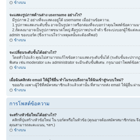
ข้างบน
จะแสดงรูปภาพด้านล่าง username อย่างไร?
มีรูปภาพ 2 อย่างที่จะแสดงอยู่ใต้ username เมื่ออ่านข้อความ.
1.รูปภาพแสดงระดับขั้น อาจเป็นรูปดาวหรือกล่องที่จะบอกว่าคุณโพสต์ข้อความมา
2.ถัดลงมาอาจเป็นรูปภาพขนาดใหญ่ คือรูปภาพประจำตัว ซึ่งจะบ่งบอกผู้ใช้แต่ละคน
admin ของบอร์ด (ซึ่งเราแน่ใจว่าเหตุผลนั้นจะต้องดีพอ!)
ข้างบน
จะเปลี่ยนระดับขั้นได้อย่างไร?
โดยทั่วไปแล้ว คุณไม่สามารถแก้ไขข้อความแสดงระดับขั้นได้ (ระดับขั้นจะปรากฏอยู
พิเศษ เช่น moderator และ administrator จะมีระดับขั้นพิเศษ. กรุณาอย่าโพสต์ข้
ข้างบน
เมื่อฉันคลิกส่ง email ให้ผู้ใช้อื่น ทำไมระบบถึงถามให้ฉันเข้าสู่ระบบใหม่?
ขออภัย เฉพาะผู้ใช้ที่สมัครสมาชิกแล้วแล้วเท่านั้น ที่สามารถส่ง email ให้ผู้อื่น ผ่
ข้างบน
การโพสต์ข้อความ
จะสร้างหัวข้อใหม่ได้อย่างไร?
คลิกที่ปุ่มสร้างหัวข้อใหม่ ใน บอร์ดหรือในหัวข้อ (คุณอาจต้องสมัครสมาชิกก่อน 
คุณสามารถละคะแนน, ฯลฯ.)
ข้างบน