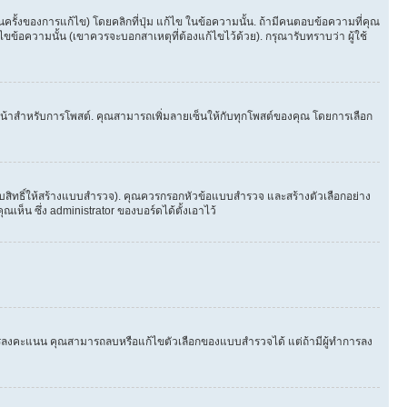
้งของการแก้ไข) โดยคลิกที่ปุ่ม แก้ไข ในข้อความนั้น. ถ้ามีคนตอบข้อความที่คุณ
ขข้อความนั้น (เขาควรจะบอกสาเหตุที่ต้องแก้ไขไว้ด้วย). กรุณารับทราบว่า ผู้ใช้
ในหน้าสำหรับการโพสต์. คุณสามารถเพิ่มลายเซ็นให้กับทุกโพสต์ของคุณ โดยการเลือก
ับสิทธิ์ให้สร้างแบบสำรวจ). คุณควรกรอกหัวข้อแบบสำรวจ และสร้างตัวเลือกอย่าง
ห็น ซึ่ง administrator ของบอร์ดได้ตั้งเอาไว้
ีใครลงคะแนน คุณสามารถลบหรือแก้ไขตัวเลือกของแบบสำรวจได้ แต่ถ้ามีผู้ทำการลง