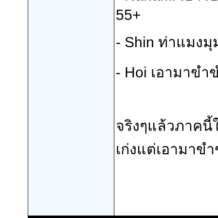
55+
-
Shin
ท่าแมงมุ
-
Hoi
เอามาขำขำ
จริงๆแล้วภาคนี
เก่งแต่เอามาขำข