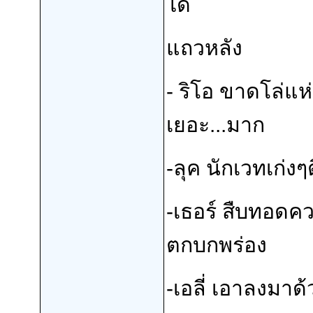
ได้
แถวหลัง
- ริโอ ขาดโล่แห
เยอะ...มาก
-ลุค นักเวทเก่ง
-เธอร์ สืบทอด
ตกบกพร่อง
-เอลี่ เอาลงมาด