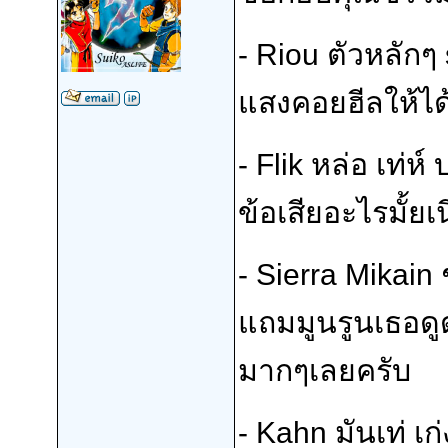
- Riou ตัวหลักๆ
แสงคอยฮีลให้ได
- Flik หล่อ เท่ห
ข้อเสียอะไรมั้ยเน
-
Sierra Mikain
ช
แถมมูนรูนเธอดู
มากๆเลยครับ
- Kahn มันเท่ เก