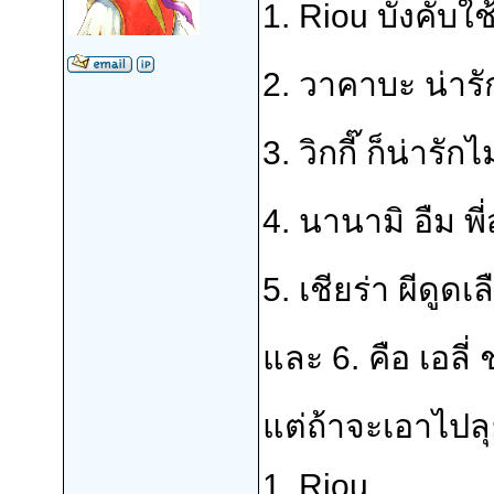
1. Riou บังคับใช้
2. วาคาบะ น่ารั
3. วิกกี๊ ก็น่ารักไ
4. นานามิ อืม พ
5. เชียร่า ผีดูด
และ 6. คือ เอลี
แต่ถ้าจะเอาไปลุ
1. Riou