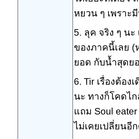
หยวน ๆ เพราะมีท่
5. ลุค จริง ๆ นะ 
ของภาคนี้เลย (ห
ยอด กับน้ำสุดย
6. Tir เรื่องต้อ
นะ ทางก็โคดไกล 
แถม Soul eater 
ไม่เคยเปลี่ยนอี