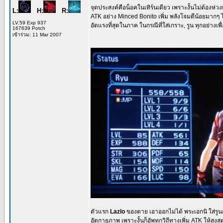
จุดประสงค์คือน็อคในเทิร์นเดียว เพราะงั้นไม่ต้องห่วงเ
L:
H:
R:
ATK อย่าง Minced Bonito เพิ่ม พลังโจมตีน้อยมากๆ ไม
LV.59 Exp 937
อัดแรงที่สุดในภาค ในกรณีที่ใส่เกราะ, รูน ทุกอย่างเพื่
167639 Potch
เข้าร่วม: 11 Mar 2007
ตัวแรก
Lazlo
ของตาย เอาออกไม่ได้ พระเอกนิ ใส่รูนกา
อัดกายภาพ เพราะงั้นก็อัพทุกวิถีทางเพิ่ม ATK ให้สู