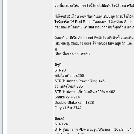
จะเพิ่มเลเวลให้มากกว่านี้โดยไปฝึกกับไรน์โฮลด์ หรื
มีเล็งๆตัวอื่นไว้บ้างเหมือนกันแต่เทียบดูแล้วยังไงก็อัดแร
ไรน์บาร์ค
ใช้ Red Rose อัดสองเท่าได้เหมือน Shrike ขอ
สองช่องเหมือนกัน แต่ stat ด้อยกว่ามิซุกิทุกด้าน แล
มิลเลย์-อามีเรีย All-round ที่พลังโจมตีเข้าขั้น และต
เพิ่มพลังสูงสุดอย่าง ogre ให้ผลของ fury อยู่แล้ว 
ดู...
เทียบที่เลเวล 55 เท่ากัน
มิซุกิ
STR90
พลังโจมตีอาวุธ250
STR โบนัสจาก Power Ring +45
รวมพลังโจมตี 385
STR โบนัสจากเซ็ตก็อบลิน +20% = 462
Shrike x2 = 914
Double-Strike x2 = 1828
Fury x1.5 =
2742
มิลเลย์
STR124
STR สูบมาจาก PDF ด้วยรูน Warrior = 108/2 = 54