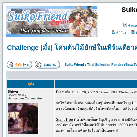
Suik
ช่วยเห
สถานะ
Challenge (มั่ง) โค่นต้นไม้ยักษ์ในเทิร์นเดียว
SuikoFriend : Thai Suikoden Fansite (Beta Te
ผู้ตั้ง
Shiryu
ตอบเมื่อ: Fri Jun 29, 2007 3:59 am
เรื่อง: Challenge (มั
Crystal Valley
Harmornian Commander
ขอโชว์ห่วยมั่งครับ หลังเพื่อนๆไล่กระทืบบอสใหญ่ 
คราวนี้ลองมาจัดกลุ่มสี่ตัวอัดโหดที่สุดในภาคสี่ไปรุมต
Giant Tree
ต้นไม้ที่วอร์ล็อคอัญเชิญมาจากต่างมิติแ
เราไม่สนใจ หาวิธีที่จะอัดให้ได้มากกว่า 13000 ภายใน
ต้องหาอะไรมาเพิ่มพลังโจมตีเป็นหกเท่า!