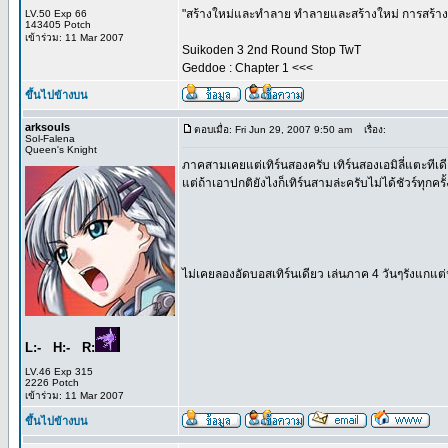
"สร้างใหม่และทำลาย ทำลายและสร้างใหม่ การสร้างค
LV.50 Exp 66
143405 Potch
เข้าร่วม: 11 Mar 2007
Suikoden 3 2nd Round Stop TwT
Geddoe : Chapter 1 <<<
ขึ้นไปข้างบน
arksouls
ตอบเมื่อ: Fri Jun 29, 2007 9:50 am
เรื่อง:
Sol-Falena
Queen's Knight
ภาคสามเคยแต่เทิร์นสองครับ เทิร์นสองเอมิลี่แตะทีเ
แต่ถ้าเอาปกติยังไงก็เทิร์นสามล่ะครับไม่ได้ชัวร์ทุกครั้
ไม่เคยลองอัดบอสเทิร์นเดียว เล่นภาค 4 วันๆรังแกแต
L:- H:- R:
LV.46 Exp 315
2226 Potch
เข้าร่วม: 11 Mar 2007
ขึ้นไปข้างบน