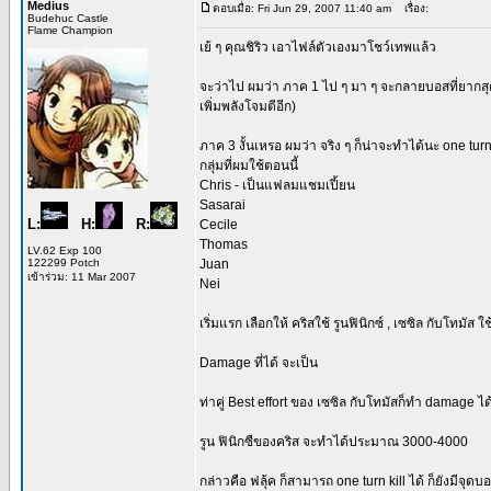
Medius
ตอบเมื่อ: Fri Jun 29, 2007 11:40 am
เรื่อง:
Budehuc Castle
Flame Champion
เย้ ๆ คุณชิริว เอาไฟล์ตัวเองมาโชว์เทพแล้ว
จะว่าไป ผมว่า ภาค 1 ไป ๆ มา ๆ จะกลายบอสที่ยากสุดไ
เพิ่มพลังโจมตีอีก)
ภาค 3 งั้นเหรอ ผมว่า จริง ๆ ก็น่าจะทำได้นะ one turn 
กลุ่มที่ผมใช้ตอนนี้
Chris - เป็นแฟลมแชมเปี้ยน
Sasarai
L:
H:
R:
Cecile
Thomas
LV.62 Exp 100
122299 Potch
Juan
เข้าร่วม: 11 Mar 2007
Nei
เริ่มแรก เลือกให้ คริสใช้ รูนฟินิกซ์ , เซซิล กับโทมัส 
Damage ที่ได้ จะเป็น
ท่าคู่ Best effort ของ เซซิล กับโทมัสก็ทำ damage ได
รูน ฟินิกซืของคริส จะทำได้ประมาณ 3000-4000
กล่าวคือ ฟลุ้ค ก็สามารถ one turn kill ได้ ก็ยังมีจุดบ