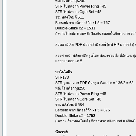
พลังโจมตีอาวุธ240
STR โบนัสจาก Power Ring +45
STR โบนัสจาก Ogre Set +48
รวมพลังโจมตี 511
Berserk จากเซ็ตออร์ก้า x1.5 = 767
Double-Strike x2 =
1533
ยังห่างไกลนัก แถมพลังป้องกันลดสะบั้นอีกตะหาก ต่อให
ส่วนอามีเรีย PDF น้อยกว่ามิลเลย์ (แต่ HP มากกว่า) 
ลองพวกบ้าพลังแต่ติดรูนได้แค่สองช่องมั่ง ที่อัดแรง
แรงกว่าหอกแค่ 5
บาโธโลมิว
STR173
STR สูบมาจาก PDF ด้วยรูน Warrior = 136/2 = 68
พลังโจมตีอาวุธ250
STR โบนัสจาก Power Ring +45
STR โบนัสจาก Ogre Set +48
รวมพลังโจมตี 584
Berserk จากเซ็ตออร์ก้า x1.5 = 876
Double-Strike x2 =
1752
(เฉพาะเรื่องพลังโจมตี) ดีกว่าพวก all-round แต่ก็ยังไ
นักเวทย์