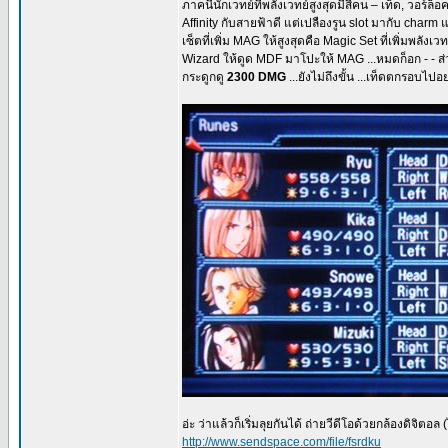
ภาคนี้นักเวทย์ที่พลังเวทย์สูงสุดมีสี่คน – เท็ด, วอร์
Affinity กับสายฟ้าดี แต่เปลืองรูน slot มากับ charm
เซ็ตที่เพิ่ม MAG ให้สูงสุดคือ Magic Set ที่เพิ่มพ
Wizard ให้ดูด MDF มาโปะให้ MAG ...หมดก็อก - - ส่
กระดูกดู
2300 DMG
...ยังไม่ถึงขั้น ...เท็ดตกรอบไปอ
อ่ะ ว่าแล้วก็เริ่มลุยกันได้ ถ่ายวีดีโอด้วยกล้องดิจิ
http://www.sendspace.com/file/fsrdku