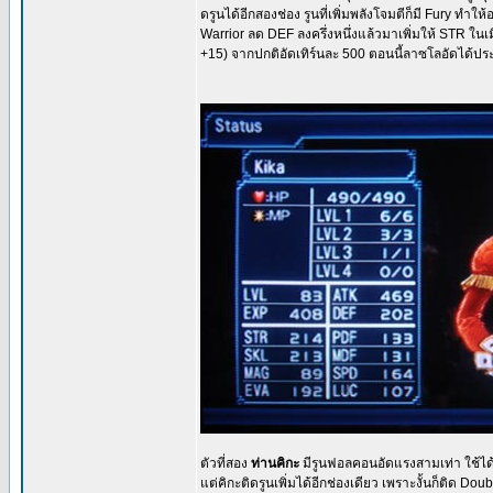
ดรูนได้อีกสองช่อง รูนที่เพิ่มพลังโจมตีก็มี Fury ทำให
Warrior ลด DEF ลงครึ่งหนึ่งแล้วมาเพิ่มให้ STR ในเม
+15) จากปกติอัดเทิร์นละ 500 ตอนนี้ลาซโลอัดได้
ตัวที่สอง
ท่านคิกะ
มีรูนฟอลคอนอัดแรงสามเท่า ใช้ได้ไ
แต่คิกะติดรูนเพิ่มได้อีกช่องเดียว เพราะงั้นก็ติด 