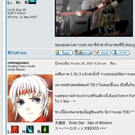
L:- H:- R:
LV.31 Exp 35
53877 Potch
เข้าร่วม: 11 Mar 2007
ขอบคุณดวงดาวแห่ง sui ที่นำพาข้ามาพบที่นี่ (ชอบรูปน
ขึ้นไปข้างบน
redmagicians
ตอบเมื่อ: Fri Jun 29, 2007 9:24 am
เรื่อง:
Howling Voice Guild
Guild Master
เหลือภาค 1 กับ 3 แล้วล่ะมั้งนี่ ว่าแต่ปอนด์จัดการบอส
เลเวลหลังๆสเตตัสผมจำได้ว่าไม่ค่อยขึ้นนะ (ถึงขึ้นก็น่า
บอสทุกภาคถ้าจะปราบเทิร์นเดียวนี่ ต้องหวังพวก Fury
ไป 1 ช่อง - -+
ช่วงนี้นั่งเล่นเกมซุ่มนี่อยู่สินะครับ นึกว่าจะลุย TOD ^^
_________________
天機星 : Tenki Star : Star of Wisdom
スーパーロボット大戦OGS <<<
L:
H:
R: