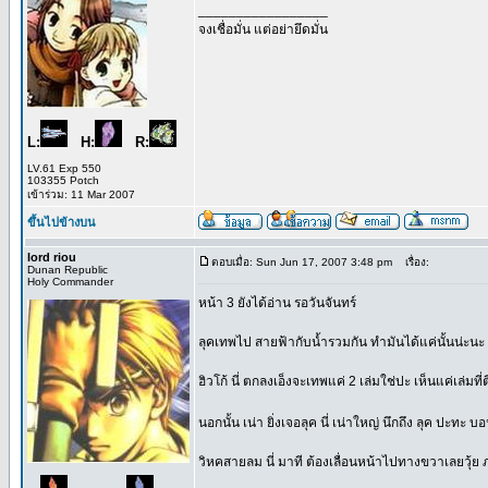
_________________
จงเชื่อมั่น แต่อย่ายึดมั่น
L:
H:
R:
LV.61 Exp 550
103355 Potch
เข้าร่วม: 11 Mar 2007
ขึ้นไปข้างบน
lord riou
ตอบเมื่อ: Sun Jun 17, 2007 3:48 pm
เรื่อง:
Dunan Republic
Holy Commander
หน้า 3 ยังได้อ่าน รอวันจันทร์
ลุคเทพไป สายฟ้ากับน้ำรวมกัน ทำมันได้แค่นั้นน่ะนะ
ฮิวโก้ นี่ ตกลงเอ็งจะเทพแค่ 2 เล่มใช่ปะ เห็นแค่เล่มท
นอกนั้น เน่า ยิ่งเจอลุค นี่ เน่าใหญ่ นึกถึง ลุค ปะทะ 
วิหคสายลม นี่ มาที ต้องเลื่อนหน้าไปทางขวาเลยวุ้ย