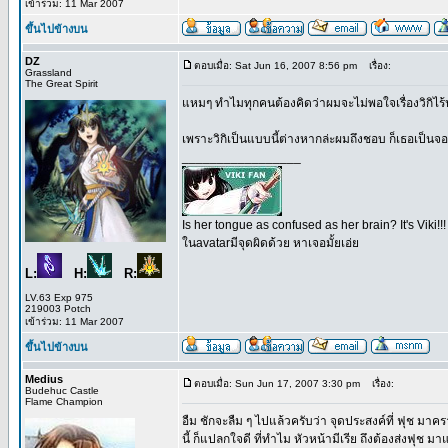
เข้าร่วม: 11 Mar 2007
ขึ้นไปข้างบน
DZ
ตอบเมื่อ: Sat Jun 16, 2007 8:56 pm
เรื่อง:
Grassland
The Great Spirit
แหมๆ ทำไมทุกคนต้องคิดว่าผมจะไม่พอใจเรื่องวิกิไร
เพราะวิกิเป็นแบบนี้ต่างหากล่ะผมถึงชอบ ก็เธอเป็นจอ
_________________
Is her tongue as confused as her brain? It's Viki!!!
ในavatarมีจุดผิดด้วย หาเจอมั้ยเอ่ย
L:
H:
R:
LV.63 Exp 975
219003 Potch
เข้าร่วม: 11 Mar 2007
ขึ้นไปข้างบน
Medius
ตอบเมื่อ: Sun Jun 17, 2007 3:30 pm
เรื่อง:
Budehuc Castle
Flame Champion
อืม ชักจะลืม ๆ ไปแล้วครับว่า จุดประสงค์ที่ ฟุช มาค
นี้ ก็แปลกใจดี ที่ทำไม หัวหน้ามีเรีย ถึงต้องส่งฟุ