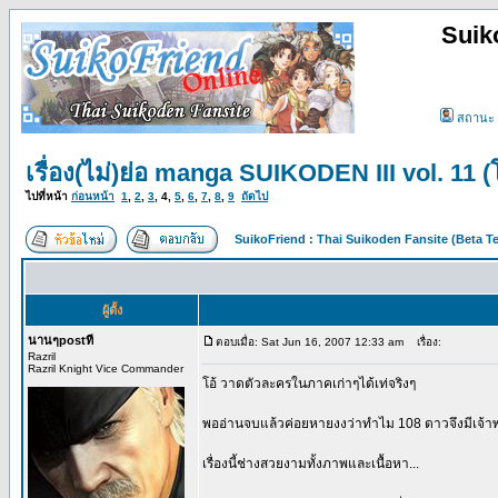
Suik
สถานะ
เรื่อง(ไม่)ย่อ manga SUIKODEN III vol. 11
ไปที่หน้า
ก่อนหน้า
1
,
2
,
3
,
4
,
5
,
6
,
7
,
8
,
9
ถัดไป
SuikoFriend : Thai Suikoden Fansite (Beta Te
ผู้ตั้ง
นานๆpostที
ตอบเมื่อ: Sat Jun 16, 2007 12:33 am
เรื่อง:
Razril
Razril Knight Vice Commander
โอ้ วาดตัวละครในภาคเก่าๆได้เท่จริงๆ
พออ่านจบแล้วค่อยหายงงว่าทำไม 108 ดาวจึงมีเจ้าพ
เรื่องนี้ช่างสวยงามทั้งภาพและเนื้อหา...