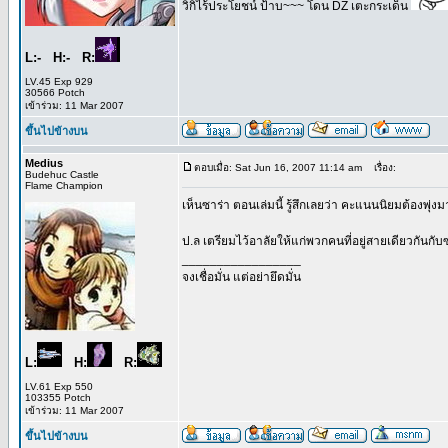
วิกิไร้ประโยชน์ ป้าบ~~~ โดน DZ เตะกระเด็น
L:- H:- R:
LV.45 Exp 929
30566 Potch
เข้าร่วม: 11 Mar 2007
ขึ้นไปข้างบน
Medius
ตอบเมื่อ: Sat Jun 16, 2007 11:14 am
เรื่อง:
Budehuc Castle
Flame Champion
เห็นซาร่า ตอนเล่มนี้ รู้สึกเลยว่า คะแนนนิยมต้องพุ
ป.ล เตรียมไว้อาลัยให้แก่พวกคนที่อยู่สายเดียวกันกับซา
_________________
จงเชื่อมั่น แต่อย่ายึดมั่น
L:
H:
R:
LV.61 Exp 550
103355 Potch
เข้าร่วม: 11 Mar 2007
ขึ้นไปข้างบน