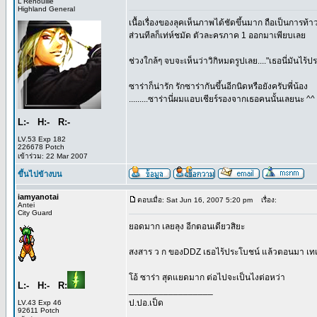
L'Renouille
Highland General
เนื้อเรื่องของลุคเห็นภาพได้ชัดขึ้นมาก ถือเป็นการท
ส่วนทีลก็เท่ห์ชมัด ตัวละครภาค 1 ออกมาเพียบเลย
ช่วงใกล้ๆ จบจะเห็นว่าวิกิหมดรูปเลย...."เธอนี่มันไร้ปร
ซาร่าก็น่ารัก รักซาร่ากันขึ้นอีกนิดหรือยังครับพี่น้อง
.........ซาร่านี่ผมแอบเชียร์รองจากเธอคนนั้นเลยนะ ^^
L:- H:- R:-
LV.53 Exp 182
226678 Potch
เข้าร่วม: 22 Mar 2007
ขึ้นไปข้างบน
iamyanotai
ตอบเมื่อ: Sat Jun 16, 2007 5:20 pm
เรื่อง:
Antei
City Guard
ยอดมาก เลยลุง อีกตอนเดียวสิยะ
สงสาร ว ก ของDDZ เธอไร้ประโบชน์ แล้วตอนมา เทเล
โอ้ ซาร่า สุดแยดมาก ต่อไปจะเป็นไงต่อหว่า
L:- H:- R:
_________________
ป.ปอ.เป็ด
LV.43 Exp 46
92611 Potch