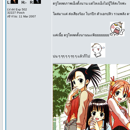
L:
H:- R:
ตรูโหลดภาพเอ็งตั้งนาน แต่ไหงเอ็งไม่บู๊ให้สะใจฟะ
LV.44 Exp 502
32227 Potch
โผล่มาแค่ ส่งเสียงร้อง โบกปีก ตัวเอกปลิว รวมพลัง 
เข้าร่วม: 11 Mar 2007
แค่เนี้ย ตรูโหลดตั้งนานนะเฟ้ยยยยยยย
บ่น ๆ ๆๆ ๆ ๆ ๆๆ ๆ แล้วก็ไป
_________________