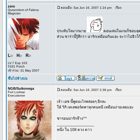
zero
ตอบเมื่อ: Sat Jun 16, 2007 1:24 pm
เรื่อง:
Queendom of Falena
Magician
ประทับใจมากมาย
ตอนเล่นในเกมก็ชอบลุคอ
ส่วน ซาร่านี้รู้สึกว่า น่ารักเหมือนกันแฮะ จะว่าไปฮิวโ
L:- H:- R:-
LV.7 Exp 103
5181 Potch
เข้าร่วม: 31 May 2007
ขึ้นไปข้างบน
NGB/Suikonega
ตอบเมื่อ: Sat Jun 16, 2007 2:38 pm
เรื่อง:
Fort Lorimar
Executioner
เจ้า เอซ นี้พูดอะไรพล่อยๆ อีกละ
ให้ วิกิ เทเลพอร์ตพาทุกคนหนี เหมือนง่ายเลยแฮะ
ชารอนน่ารักจ๊าง^^
_________________
หนึ่ง ใน 108 ดวง ดาว