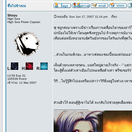
ขึ้นไปข้างบน
Shiryu
ตอบเมื่อ: Sun Jun 17, 2007 11:14 pm
เรื่อง:
High Sea
High Sea Pirate Captain
ฟุ ชถูกส่งมาเพราะมีข่าวเรื่องการเคลื่อนไหวของฮาร
ปกป้องไม่ให้เขาโดนลุคชิงทรูรูนไป ถ้าเหตุการณ์บา
เทียบต่อหนึ่งหน่วยรบอัศวินมังกรของโทรันเก่งที่สุดใ
...ส่วนในเกมส์เรอะ...มาหาเฟลมแชมเปี้ยนแต่ก่อนเอา
เห็นด้วยกะหลายๆคน...บอสใหญ่ตายเร็วจริง - -" แต่
L:
H:
R:
โตะสู้ตั้งแต่ตัวเท่าเมืองไปจนเหลือตัวเท่า ฟรีซเซอร์ร่
LV.59 Exp 31
165539 Potch
วิกิ ...ไม่รู้รู้สึกไปเองหรือเปล่าว่าวิกิยิ่งอยู่ในช่ว
เข้าร่วม: 11 Mar 2007
ส่วนฮิวโก้ ตอนสู้สู้เขาไม่ได้ จะกลับไปช่วยลุคเผื่อ
_________________