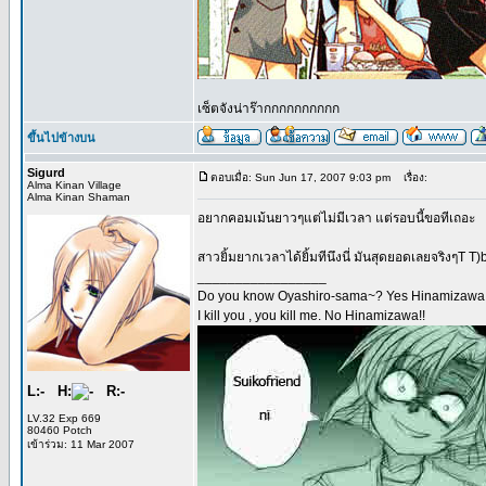
เซ็ตจังน่าร๊ากกกกกกกกกก
ขึ้นไปข้างบน
Sigurd
ตอบเมื่อ: Sun Jun 17, 2007 9:03 pm
เรื่อง:
Alma Kinan Village
Alma Kinan Shaman
อยากคอมเม้นยาวๆแต่ไม่มีเวลา แต่รอบนี้ขอทีเถอะ
สาวยิ้มยากเวลาได้ยิ้มทีนึงนี่ มันสุดยอดเลยจริงๆT T)
_________________
Do you know Oyashiro-sama~? Yes Hinamizawa!
I kill you , you kill me. No Hinamizawa!!
L:- H:
R:-
LV.32 Exp 669
80460 Potch
เข้าร่วม: 11 Mar 2007