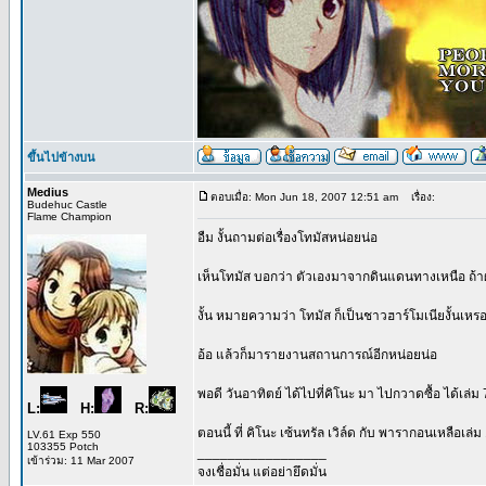
ขึ้นไปข้างบน
Medius
ตอบเมื่อ: Mon Jun 18, 2007 12:51 am
เรื่อง:
Budehuc Castle
Flame Champion
อืม งั้นถามต่อเรื่องโทมัสหน่อยน่อ
เห็นโทมัส บอกว่า ตัวเองมาจากดินแดนทางเหนือ ถ้าผ
งั้น หมายความว่า โทมัส ก็เป็นชาวฮาร์โมเนียงั้นเหร
อ้อ แล้วก็มารายงานสถานการณ์อีกหน่อยน่อ
พอดี วันอาทิตย์ ได้ไปที่คิโนะ มา ไปกวาดซื้อ ได้เล่ม 
L:
H:
R:
ตอนนี้ ที่ คิโนะ เซ้นทรัล เวิล์ด กับ พารากอนเหลือเล่
LV.61 Exp 550
103355 Potch
_________________
เข้าร่วม: 11 Mar 2007
จงเชื่อมั่น แต่อย่ายึดมั่น