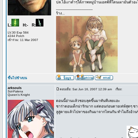
ปล.ไอ้เงาดำๆใต้ภาพหมู่บ้านเอลฟ์ที่โดนเผามันตัวอ
_________________
ร้าง...
L:
H:- R:
LV.30 Exp 584
4244 Potch
เข้าร่วม: 11 Mar 2007
ขึ้นไปข้างบน
arksouls
ตอบเมื่อ: Sat Jun 16, 2007 12:39 am
เรื่อง:
Sol-Falena
Queen's Knight
ตอนนี้อ่านแล้วชอบลุคขึ้นมาทันทีเลยแฮะ
ซาร่าตอนเด็กน่ารักมาก แต่ตอนก่อนตายเท่ห์สุดๆ ซา
ลูลู่ตายแล้วไปหาของกินมาจากไหนกัน ทำไมถึงอ้วนขึ้