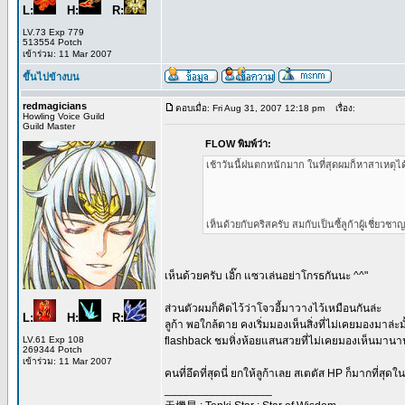
L:
H:
R:
LV.73 Exp 779
513554 Potch
เข้าร่วม: 11 Mar 2007
ขึ้นไปข้างบน
redmagicians
ตอบเมื่อ: Fri Aug 31, 2007 12:18 pm
เรื่อง:
Howling Voice Guild
Guild Master
FLOW พิมพ์ว่า:
เช้าวันนี้ฝนตกหนักมาก ในที่สุดผมก็หาสาเหตุได้แล
เห็นด้วยกับคริสครับ สมกับเป็นซี้ลูก้าผู้เชี่ย
เห็นด้วยครับ เอิ๊ก แซวเล่นอย่าโกรธกันนะ ^^"
ส่วนตัวผมก็คิดไว้ว่าโจวอี้มาวางไว้เหมือนกันล่ะ
L:
H:
R:
ลูก้า พอใกล้ตาย คงเริ่มมองเห็นสิ่งที่ไม่เคยมองมาล่ะ
LV.61 Exp 108
flashback ชมหิ่งห้อยแสนสวยที่ไม่เคยมองเห็นมานา
269344 Potch
เข้าร่วม: 11 Mar 2007
คนที่อึดที่สุดนี่ ยกให้ลูก้าเลย สเตตัส HP ก็มากที่สุดใ
_________________