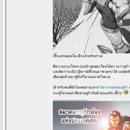
(จิ๊กแสกนคุณโมะอีกแล้วครับท่าน)
ตีความแบบโหดๆ (แต่มั่วอุตลุด) ก็คงได้ความว่าลูก้าก
และคิดว่าจะมีปาฏิหารย์ที่ไหนมาช่วยเขาได้ แต่สุดท้
เฮือกสุดท้ายมาสู้กับริโอวจนขาดใจตาย
(สำหรับคนที่ยังไม่เคยอ่าน) ฝาก
นิยาย ตอนของลูก้า
กระทู้โหวตอย่าลืมช่วยลูก้ากันด้วยนะครับ เอิ๊กๆ~
_________________