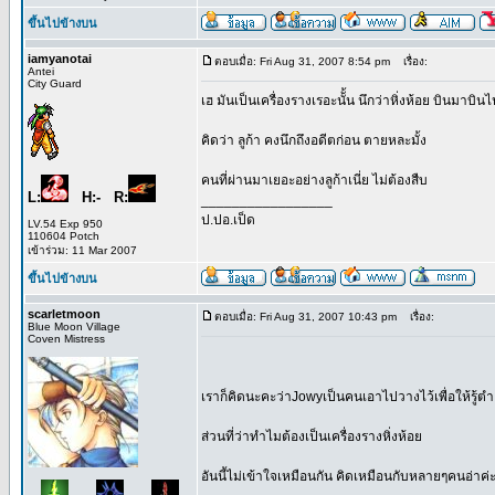
ขึ้นไปข้างบน
iamyanotai
ตอบเมื่อ: Fri Aug 31, 2007 8:54 pm
เรื่อง:
Antei
City Guard
เฮ มันเป็นเครื่องรางเรอะนัั้น นึกว่าหิ่งห้อย บินมาบิ
คิดว่า ลูก้า คงนึกถึงอดีตก่อน ตายหละมั้ง
คนที่ผ่านมาเยอะอย่างลูก้าเนี่ย ไม่ต้องสืบ
L:
H:- R:
_________________
ป.ปอ.เป็ด
LV.54 Exp 950
110604 Potch
เข้าร่วม: 11 Mar 2007
ขึ้นไปข้างบน
scarletmoon
ตอบเมื่อ: Fri Aug 31, 2007 10:43 pm
เรื่อง:
Blue Moon Village
Coven Mistress
เราก็คิดนะคะว่าJowyเป็นคนเอาไปวางไว้เพื่อให้รู้ตำ
ส่วนที่ว่าทำไมต้องเป็นเครื่องรางหิ่งห้อย
อันนี้ไม่เข้าใจเหมือนกัน คิดเหมือนกับหลายๆคนอ่าค่ะ 