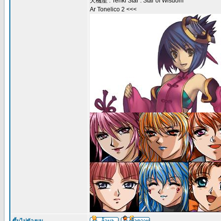
天機星 : Tenki Star : Star of Wisdom
Ar Tonelico 2 <<<