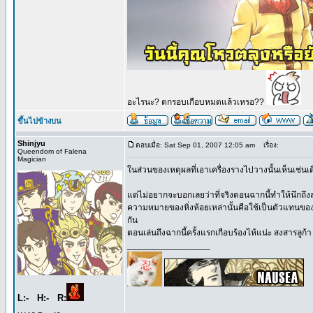
อะไรนะ? ตกรอบเกือบหมดแล้วเหรอ??
ขึ้นไปข้างบน
Shinjyu
ตอบเมื่อ: Sat Sep 01, 2007 12:05 am
เรื่อง:
Queendom of Falena
Magician
ในส่วนของเหตุผลที่เอาเครื่องรางไปวางนั้นเห็นเช่นเด
แต่ไม่อยากจะบอกเลยว่าที่จริงตอนฉากนี้ทำให้นึกถึงสุ
ความหมายของหิ่งห้อยเหล่านั้นคือใช้เป็นตัวแทนของ
กัน
ตอนเล่นถึงฉากนี้ครั้งแรกเกือบร้องไห้แน่ะ สงสารลูก้า ฮืื
_________________
L:- H:- R: