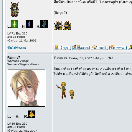
ที่แท้มันเป็นอย่างนี้เองหรือนี่T_T สงสารลูก้า (ยังเล่น
(ผิดจุด?)
_________________
L:
H:
R:
LV.71 Exp 365
24828 Potch
เข้าร่วม: 11 Mar 2007
ขึ้นไปข้างบน
Rainny7
ตอบเมื่อ: Fri Aug 31, 2007 6:44 pm
เรื่อง:
Warrior's Village
Warrior Village's Warrior
อืมม เครืองรางหิงห้อยหนะหรอ ส่วนตันะเราคิดว่าทางโ
ไม่ทำ และก็คงทำให้ตัวลูก้าคิดถึงอดีต เราคิดว่าเค้
_________________
L:- H:- R:
LV.36 Exp 250
49692 Potch
เข้าร่วม: 22 May 2007