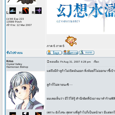
L:
H:
R:
LV.66 Exp 223
13589 Potch
เข้าร่วม: 12 Mar 2007
ภาค 6 ภาค 6
ขึ้นไปข้างบน
Kriss
ตอบเมื่อ: Fri Aug 31, 2007 4:28 pm
เรื่อง:
Crystal Valley
Harmonian Bishop
แต่ถึงมีถ้าลูก้าไม่เปิดมันออก หิ่งห้อยก็ไม่ออกมาชี้เป้า
ลูก้าก็ไม่ตายนะซิ - -
ผมเลยเห็นว่า มีไว้ให้รู้ สำนึกผิดที่บังอาจมาทำร้ายพิ
เพราะ ยังไงซะ สุดทางที่ลูก้าไปก็เป็นหน้าผา มีแต่