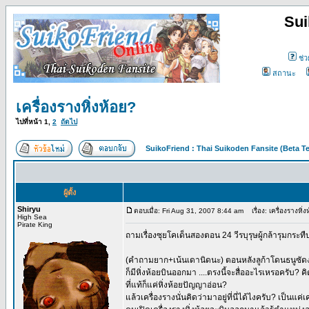
Sui
ช่ว
สถานะ
เครื่องรางหิ่งห้อย?
ไปที่หน้า
1
,
2
ถัดไป
SuikoFriend : Thai Suikoden Fansite (Beta Te
ผู้ตั้ง
Shiryu
ตอบเมื่อ: Fri Aug 31, 2007 8:44 am
เรื่อง: เครื่องรางหิ่
High Sea
Pirate King
ถามเรื่องซุยโคเด็นสองตอน 24 วีรบุรุษผู้กล้ารุมกระทืบ
(คำถามยาก+เน้นเดานิดนะ) ตอนหลังลูก้าโดนธนูซัดง
ก็มีหิ่งห้อยบินออกมา ....ตรงนี้จะสื่ออะไรเหรอครับ? คิ
ที่แท้ก็แค่หิ่งห้อยปัญญาอ่อน?
แล้วเครื่องรางนั่นคิดว่ามาอยู่ที่นี่ได้ไงครับ? เป็นแค่