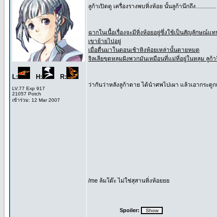
ลูก้าเปิดดู เครื่องรางพบหิ่งห้อย นั้นลูก้านึกถึง..............
ฉากในเนื้อเรื่องจะมีหิ่งห้อยอยู่ซึ่งใช้เป็นสัญลักษณ์แ
เขาย้ายไปอยู่
เมื่อตื่นมาในตอนเช้าหิงห้อยเหล่านั้นตายหมด
จิลเลียขุดหลุมฝังพวกมันเหมือนที่แม่ที่อยู่ในหลุม ลูก
L:
H:
R:
ว่ากันว่าหลังลูก้าตาย ได้นำศพไปเผา แล้วเอากระดูก
LV.77 Exp 917
21057 Potch
เข้าร่วม: 12 Mar 2007
/me ล้มโต๊ะ ไม่ใช่สุสานหิ่งห้อยยย
Spoiler: