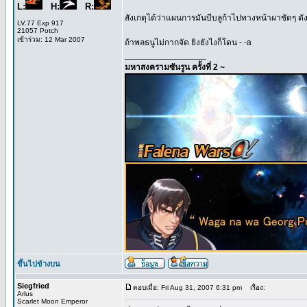
L:
H:
R:
สังเกตุได้ว่าแผนการมันบีบลูก้าไปทางหน้าผาชัดๆ ดังนั้
LV.77 Exp 917
21057 Potch
เข้าร่วม: 12 Mar 2007
ถ้าพลธนูไม่กากจัด ยิงยังไงก็โดน - -a
_________________
มหาสงครามซันรูน ครั้งที่ 2 ~
ขึ้นไปข้างบน
Siegfried
ตอบเมื่อ: Fri Aug 31, 2007 6:31 pm
เรื่อง:
Arlus
Scarlet Moon Emperor