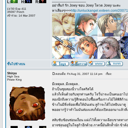
_________________
L:
H:
R:
อย่าลืม!! รัก Jowy ชอบ Jowy โหวต Jowy นะคะ
LV.50 Exp 411
หาเสียงๆ>>>
http://unluckangel.exteen.com/20071
35097 Potch
เข้าร่วม: 14 Mar 2007
ขึ้นไปข้างบน
Shiryu
ตอบเมื่อ: Fri Aug 31, 2007 11:14 pm
เรื่อง:
High Sea
Pirate King
มีเหตุผล..มีเหตุผล..
ถ้าเป็นซุยสองนี่วางใจคริสได้
แล้วก็เห็นด้วยกับทุกท่านครับ โจวี่น่าจะเป็นคนเอาไ
ลองนึกถึงความรู้สึกตอนไปซื้อเครื่องรางไม้ให้พิลิก
ข้างในมีหิ่งห้อยเพื่อให้มันเด่น ลูก้าจะได้ไปหยิบมาดู
พออยากรู้ว่าทำไมมันส่องแสงก็ต้องเปิดออกมาแล้วหิ
สลับซับซ้อนซ่อนเงื่อน แฝงไว้ทั้งความเฉียบขาดทางกล
อาจซ่อนอยู่ในใจลูก้าอีกด้วย ภาคนี้มันลึกล้ำนัก ข้า