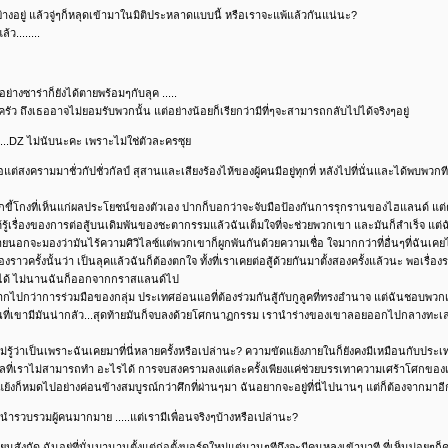
่างอยู่ แล้วจู่ๆก็หลุดเข้ามาในมิติประหลาดแบบนี้ หรือเราจะแพ้แล้วกันแน่นะ?
ว........
ย่างซาร่าก็ยังได้ตายพร้อมๆกับลุค .....
อบครัว ถึงเธออาจไม่ยอมรับพวกนั้น แต่อย่างน้อยก็เรียกว่ามีที่ๆจะสามารถกลับไปได้จริงๆอยู่
....DZ ไม่นับนะคะ เพราะไม่ใช่ตัวละครซุย
ต่สงครามมาชั่วกัปชั่วกัลป์ สุสานและเสียงร้องไห้ของผู้คนมีอยู่ทุกที่ หลังไปที่นั่นและได้พบพวกทีล
ขี้โกงที่เห็นแก่ผลประโยชน์ของตัวเอง ปากก็บอกว่าจะจับมือป้องกันการรุกรานของไฮแลนด์ แต่คนท
รู้เรื่องของการต่อสู้บนเดิมพันของชะตากรรมแล้วฉันเต็มใจที่จะช่วยพวกเขา และมันก็สำเร็จ แต่
ยนอกจะมองว่ามันไร้ความศิวิไลซ์แต่พวกเขาก็ผูกพันกันด้วยความเชื่อ ใจมากกว่าที่อื่นๆที่ฉันเ
หลังเรื่องราวครั้งนั้นว่า เป็นลุคแล้วฉันก็ต้องตกใจ ทั้งที่เราเคยต่อสู้ด้วยกันมาตั้งสองครั้งแล้วนะ
ารถทำได้ ไม่นานฉันก็ออกจากกราสแลนด์ไป
มากไปกว่าการร่วมมือของกลุ่ม ประเทศอ่อนแอที่ต้องร่วมกันสู้กับกูลูคที่ทรงอำนาจ แต่ฉันชอบพวกเ
รูนที่เขามีมันน่ากลัว...สุดท้ายมันก็จบลงด้วยโศกนาฏกรรม เรานำร่างของเขาลอยออกไปกลางทะเลไกล 
่รู้ว่าเป็นเพราะฉันเคยมาที่นี่หลายครั้งหรือเปล่านะ? ความขัดแย้งภายในก็ยังคงมีเหมือนกับประเทศท
วาลที่เราไม่สามารถทำ อะไรได้ การจบสงครามลงแต่ละครั้งเพียงแค่ช่วยบรรเทาความเศร้าโศกของเรา
แย้งก็หมดไปอย่างค่อนข้างสมบูรณ์กว่าศึกที่ผ่านๆมา ฉันอยากจะอยู่ที่นี่ไปนานๆ แต่ก็ต้องจากมาอี
ำรวบรวมผู้คนมากมาย .....แต่เรามีเพื่อนจริงๆบ้างหรือเปล่านะ?
่ยนสังกัด ฉันอยู่ที่นั่นมานานตั้งแต่ก่อตั้งบอร์ดใหม่แต่นานๆทีถึงจะมีคนหลงเข้ามาที ที่เห็นบ่อยๆก็