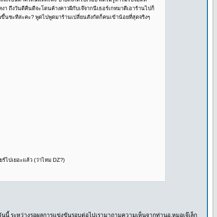
หงา ถึงวันดีคืนดีจะโดนค้างคาวผีกับเจ๊จากนีเธอร์เกทมาตีเอาร้านไปก็
ึ้นซะทีล่ะคะ? พูดไปพูดมาร้านเปลี่ยนสังกัดก็คนเข้าน้อยที่สุดจริงๆ
ยร์ไปเยอะแล้ว (ว่าไหม DZ?)
วันนี้ ระหว่างรอผลการแข่งขันรอบต่อไปเรามาถามความเห็นจากท่านอ.หมอเจ๊เล็ก