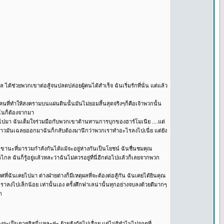
 ได้ช่วยพวกเขาต่อสู้จนปลดปล่อยผู้คนได้สำเร็จ ฉันเริ่มรักที่นั่น แต่แล้ว
ี่ทำให้สงครามบนแผ่นดินนั้นมันไม่ยอมสิ้นสุดจริงๆก็คือเจ้าพวกนั้น
ฉันก็ต้องจากมา
คยไปมา ฉันเต็มใจร่วมมือกับพวกเขาต้านทานการบุกของฮาร์โมเนีย ....แต่
 พอเรื่องราวมันเฉลยออกมาฉันก็กลับต้องมานึกว่าพวกเราทำอะไรลงไปเนี่ย แต่ยัง
ขานะที่มารวมกำลังกันได้แม้จะอยู่ห่างกันเป็นโยชน์ ฉันชื่นชมคุณ
ฉันก็รู้อยู่แล้วหละว่าฉันไม่ควรอยู่ที่นี่อีกต่อไปแล้วก็เลยจากพวก
ี่ฉันเคยไปมา ต่างฝ่ายต่างก็มีเหตุผลที่จะต้องต่อสู้กัน ฉันเคยได้ยินคุณ
ลงไปเล็กน้อย เท่านั้นเอง ครั้งศึกฟาเลน่านั้นทุกอย่างจบลงด้วยดีมากๆ
ก
คงจะเป็นตาคริสนี่แหละค่ะ ย้ายสังกัดไปเรื่อย แต่ไม่รู้ทำไมไปจอดที่