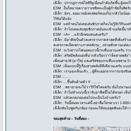
เจ๊เล็ก : ปรากฏการณ์โลลิรียูเนี่ยนกำลังเกิดขึ้น ผู
ESM : งั้นก็หมายควายว่าเซซิลจะเป็นผู้กำชัยงั้นสิครั
เจ๊เล็ก : ยังๆ...จอมเวทย์เทเลพอร์ทเองก็น่ากลัวไม่น้อ
ไร้ข้อโต้แย้ง
ESM : แต่ถ้าคนไม่เคยเล่นซักภาคก็จะไม่รู้จักวิกินะคร
เจ๊เล็ก : ถ้าไม่เคยเล่นซุยซักภาคมันจะเข้าบอร์ดนี้
ESM : =A= ....แล้วอีกสองคนล่ะครับ?
เจ๊เล็ก : มิอาคิสเป็นตัวละครจากภาคล่าสุดที่เพิ่งส
ละครภาคเจ็ดเพราะภาคหลังๆแ_ งห่วยดักดานแต่ตะบี้
ESM : ระวังสาวกไฟนอลแถวนี้กระทืบเอานะครับ ว่าแต่
เจ๊เล็ก : คริสมีพลังแฝงที่น่ากลัวเรียกว่า"เจ็ดสายพลัง
เฆี่ยนสาย M (มาโซ) และคริสชอบกระทืบแนชสาย S (
ESM : เห็นแบบนี้รู้เรื่องสายพลังดีทีเดียวนะครับ แบบ
เจ๊เล็ก : เรามองเห็นแล้ว.....ผู้ที่จะออกจากการแข่งขัน
ESM :..........
เจ๊เล็ก :....ขึ้นต้นด้วยตัว V………
ESM :...พยายามจะใบ้ว่าวิกิใช่ไหมครับ นั่นไปนา
เจ๊เล็ก : ถ้าไม่ทำแบบนี้เราจับอาชีพนี้ไม่ได้หรอก เ
ESM : แล้วตกลงรอบต่อไปจะเป็นไงบ้างครับ?
เจ๊เล็ก : วันนี้หมดเวลาแค่นี้ อย่าลืมโทรหาเรา 1-80
เจ๊เล็กหันไปพูดกับกล้อง ก่อนจะใช้หมอลุคฟันธงให้ว
รอบสุดท้าย – วันที่สอง –