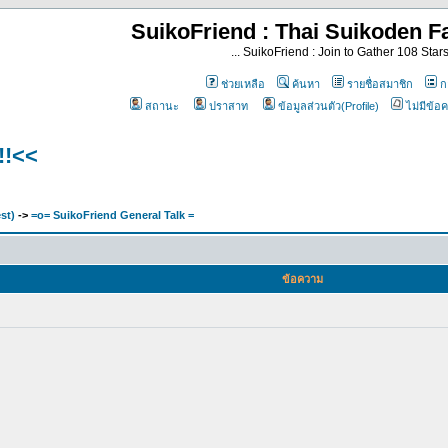
SuikoFriend : Thai Suikoden Fa
... SuikoFriend : Join to Gather 108 Stars 
ช่วยเหลือ
ค้นหา
รายชื่อสมาชิก
กล
สถานะ
ปราสาท
ข้อมูลส่วนตัว(Profile)
ไม่มีข้อ
!!<<
st)
->
=o= SuikoFriend General Talk =
ข้อความ