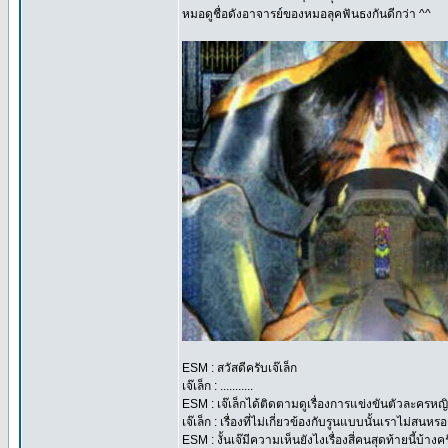
หมอดูชื่อดังอาจารย์ของหมอลุคฟันธงกันดีกว่า ^^
ESM : สวัสดีครับเจ๊เล็ก
เจ๊เล็ก : ...........
ESM : เจ๊เล็กได้ติดตามดูเรื่องการแข่งขันตัวละครห
เจ๊เล็ก : เรื่องที่ไม่เกี่ยวข้องกับรูนแบบนั้นเราไม
ESM : งั้นเจ๊มีความเห็นยังไงเรื่องสี่คนสุดท้ายนี้บ้างค