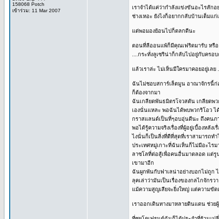
158068 Potch
เราจำได้แค่ว่ากำลังแข่งขันอะไรสักอย
เข้าร่วม: 11 Mar 2007
ช่างเหอะ ยังไงก็อยากกลับบ้านเต็มแก่แล้
แต่พอมองย้อนไปก็ตลกดีนะ
ตอนที่ลีออนแพ้ก็มีคุณเฟริดมารับ หรืออ
....กระทั่งลูเซริน่าก็กลับไปอยู่กับคร
แล้วเราล่ะ ไม่เห็นมีใครมาคอยอยู่เลย 
ฉันไม่ชอบสการ์เล็ตมูน อาณาจักรนี้ก่อแ
ก็ต้องจากมา
ฉันเกลียดพันธมิตรโจวสตัน เกลียดพวก
เองนั่นแหละ พอฉันได้พบพวกริโอว ได้
กราสแลนด์เป็นที่ๆอบอุ่นดีนะ ถึงคนภา
พอได้รู้ความจริงเรื่องที่ผู้อยู่เบื้อง
ไงนั่นก็เป็นสิ่งที่ดีที่สุดที่เราสาม
ประเทศหมู่เกาะที่ฉันเห็นก็ไม่มีอะไร
ลาซโลที่ต่อสู้เพื่อคนอื่นมาตลอด แต่
เขามาอีก
ฉันผูกพันกับฟาเลน่าอย่างบอกไม่ถูก ไม
ลุคเล่าว่ามันเป็นเรื่องของกลไกจักร
แม้ความสูญเสียจะยิ่งใหญ่ แต่ความขัด
เราออกเดินทางมาหลายดินแดน ช่วยผู้น
ที่ซุยโคเฟรนด์ฉันก็ได้ประจำที่ร้านเปลี