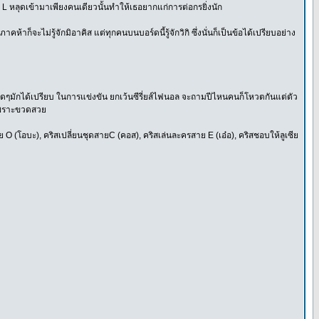
ย L หลุดเข้ามาเพียงคนเดียวนั้นทำให้เธอยากแก่การต่อกรยิ่งนัก
าก็จะไม่รู้จักมิอาคิส แต่ทุกคนบนบอร์ดนี้รู้จักวิกิ ซึ่งนั่นก็เป็นข้อได้เปรียบอย่าง
หมาดๆมักได้เปรียบ ในการแข่งขัน ยกเว้นซีรี่ยส์ไฟนอล จะถามปีไหนคนก็โหวตกันแต่ตัว
นเพราะขวดสวย
๋มสาย O (โอบะ), คริสเปลี่ยนชุดสายC (คอส), คริสเล่นละครสาย E (เอ๋อ), คริสชอบให้ลูเซีย