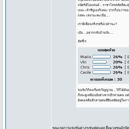
กษัตริย์ไฮแลนด์ ...ราชาโจรสลัดสิคะส
เถอะ เจ้าชีปูเองก็เหอะ ปากก็บ่นว่าขอ
แหละ เหงานะคะเนี่ย.....
เรามีเพื่อนจริงๆหรือเปล่านะ?
เฮ้อ....อยากกลับบ้านจัง.....
ฮัดชิ้ว!
ขอจับวิกิลงเรือส่งวิญญาณ ...วิกิได้อั
ถึงจะดูเหมือนยังห่างจากอีกสามคน แ
ยังคงเหลืออีกสามคนที่ยืนหยัดอยู่ในก
ขณะรอการแข่งขันต่างๆเช่นฟุตบอล สื่อมวลชนมักจั