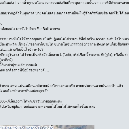
้หลงใหลในพลัง L จากทั่วทุกมุมโลกจะมารวมพลังกันเกื้อหนุนเธอคนนั้น จากการที่มีตัวละครสา
บ
ย เธอปรากฏตัวในทุกภาค บางคนไม่เคยเล่นภาคสามก็จะไม่รู้จักคริสกับเซซิล คนที่ไม่ได้เล่นภาคห้
ับ
มาทำด๋อยอะไร เอาหัวไปโขก Fur Ball ตายซะ
ร้างความประทับใจให้สาวกซุยกัน เป็นที่ปฏิเสธไม่ได้ว่าเกมส์ที่เพิ่งสร้างความประทับใจไป
ตะบันผลิต เข็นอะไรออกมาก็ขายได้ ขนาดโพชั่นรสสถุลยิ่งกว่ากระทิงแดงคนก็ยังซื้อกั
.....แล้วคริสเป็นไงบ้างครับ?
" สถิตอยู่ในร่าง ไม่ว่าจะเป็นคริสวัยเด็กสาย L (โลลิ), คริสเชือดจิ้งจกสาย G (กูโร), คริสอึ
ซาดิสม์)
นี้ก็หาตัวผู้ชนะลำบากนะสิ
คนแรกคือสาวที่ชื่อมีสองพยางค์.....
นแล้วหละ แหม แม่นเหมือนเกจิหวยเมืองไทยเลยนะครับ ทายแม่นตอนหวยมันออกไปแล้ว
ห็นใจคนต้องทำมาหากินหน่อยลูกเอ๊ย
0-800-เจ๊เล็ก.com ได้ทุกเช้าวันหวยออกนะคะ
าร์ปเหวี่ยงผู้สัมภาษณ์ออกจากหอคอยไปโดยไม่ได้ห่ะอะไรขึ้นมาเลย