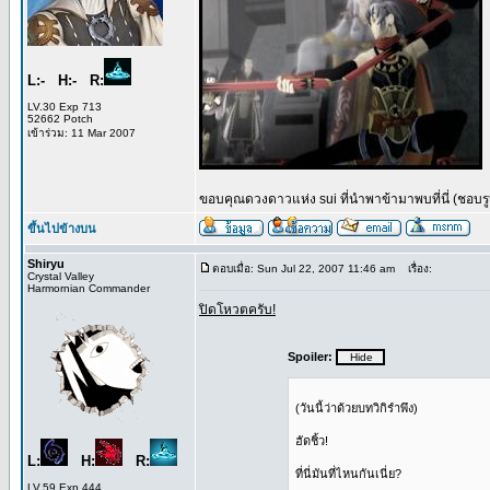
L:- H:- R:
LV.30 Exp 713
52662 Potch
เข้าร่วม: 11 Mar 2007
ขอบคุณดวงดาวแห่ง sui ที่นำพาข้ามาพบที่นี่ (ชอบรูปน
ขึ้นไปข้างบน
Shiryu
ตอบเมื่อ: Sun Jul 22, 2007 11:46 am
เรื่อง:
Crystal Valley
Harmornian Commander
ปิดโหวตครับ!
Spoiler:
(วันนี้ว่าด้วยบทวิกิรำพึง)
ฮัดชิ้ว!
L:
H:
R:
ที่นี่มันที่ไหนกันเนี่ย?
LV.59 Exp 444