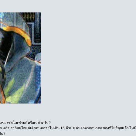
ญิงของซุยโคเฟรนด์หรือเปล่าครับ?
่สนหรอก แล้วเราก็สนใจแต่เด็กหนุ่มอายุไม่เกิน 16 ด้วย แต่นอกจากอนาคตของซีรี่ยส์ซุยแล้ว
รับ?