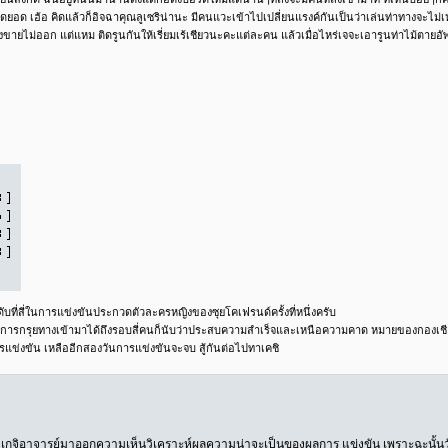
ุดยอด เฮ้อ คิดแล้วก็อิจฉาคุณลูเซริน่านะ มีคนแวะเข้าไปเปลี่ยนแรงค์กันเป็นว่าเล่นท่าทางจะไม่เ
งขายไม่ออก แต่แหม ติดรูนกันให้เรี่ยมเร้เชียวนะคะแต่ละคน แล้วเมื่อไหร่เจจะเอารูนท่าไม้ตายอัพข
นดับที่สี่ในการแข่งขันประกวดตัวละครหญิงของซุยโคเฟรนด์ครั้งที่หนึ่งครับ
ต่การกรุยทางเข้ามาได้ถึงรอบสี่คนก็นับว่าประสบความสำเร็จและเหนือความคาด หมายของกองเชี
ารแข่งขัน เหลืออีกสองวันการแข่งขันจะจบ สู้กันต่อไปทาเคชิ
ดเกจิอาจารย์มาออกความเห็นวิเคราะห์ผลความน่าจะเป็นของผลการ แข่งขัน เพราะฉะนั้น