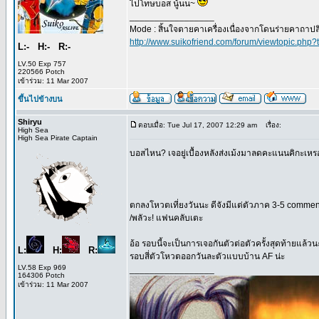
ไปโทษบอส นู้นน~
_________________
Mode : สิ้นใจตายคาเครื่องเนื่องจากโดนร่ายคาถาปล
http://www.suikofriend.com/forum/viewtopic.php?
L:- H:- R:-
LV.50 Exp 757
220566 Potch
เข้าร่วม: 11 Mar 2007
ขึ้นไปข้างบน
Shiryu
ตอบเมื่อ: Tue Jul 17, 2007 12:29 am
เรื่อง:
High Sea
High Sea Pirate Captain
บอสไหน? เจอยู่เบื้องหลังส่งเม้งมาลดคะแนนคิกะเหร
ตกลงโหวตเที่ยงวันนะ ดีจังมีแต่ตัวภาค 3-5 comment 
/พลัวะ! แฟนคลับเตะ
อ้อ รอบนี้จะเป็นการเจอกันตัวต่อตัวครั้งสุดท้ายแล้วน
L:
H:
R:
รอบสี่ตัวโหวตออกวันละตัวแบบบ้าน AF น่ะ
LV.58 Exp 969
_________________
164306 Potch
เข้าร่วม: 11 Mar 2007