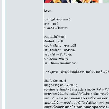
Lyon
ปรากฏตัวในภาค – 5
อายุ – 16 ปี
บ้านเกิด – ไม่ทราบ
คะแนนโนโหวต 8
อันดับตัววาง 8
รอบคัดเลือก1 – ชนะเอมิลี่
รอบคัดเลือก2 – แพ้เซซิล
รอบแก้ตัว – อันดับสอง
รอบ32คน - ชนะยุน
รอบ16คน – ชนะลีมสเลอา
Top Quote – ถึงจะมีชีวิตที่เลวร้ายแค่ไหน เธอก็ไม่ม
Staff’s Comment
King’s Blog (29/12/2005)
(บทสัมภาษณ์คุณคิคุจิ character’s model ที่สร้างต
แต่แรกเลยที่ฉันเห็นเธอฉันก็คิดในใจว่า “ฉันอยากสร้
ออกมาในหลายๆฉาก และเธอต้องคอยวิ่งตามองค์ชายตล
ออนคนนี้เป็นคนแบบไหนนะ?” โดยไปค้นดูภาพร่างของเธ
กับส่วนนี้ค่อนข้างมาก โดยพยายามนึกอยู่ตลอดว่าจะต้