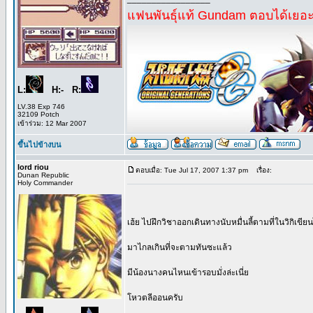
แฟนพันธุ์แท้ Gundam ตอบได้เยอะอ
L:
H:- R:
LV.38 Exp 746
32109 Potch
เข้าร่วม: 12 Mar 2007
ขึ้นไปข้างบน
lord riou
ตอบเมื่อ: Tue Jul 17, 2007 1:37 pm
เรื่อง:
Dunan Republic
Holy Commander
เฮ้ย ไปฝึกวิชาออกเดินทางนับหมื่นลี้ตามที่ในวิกิเขีย
มาไกลเกินที่จะตามทันซะแล้ว
มีน้องนางคนไหนเข้ารอบมั่งล่ะเนี่ย
โหวตลีออนครับ