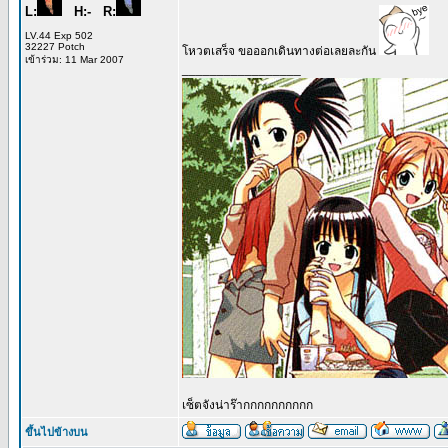
L:
H:- R:
LV.44 Exp 502
32227 Potch
โหวตเสร็จ ขอออกเดินทางต่อเลยละกัน
เข้าร่วม: 11 Mar 2007
_________________
เซ็ตจังน่าร๊ากกกกกกกกกก
ขึ้นไปข้างบน