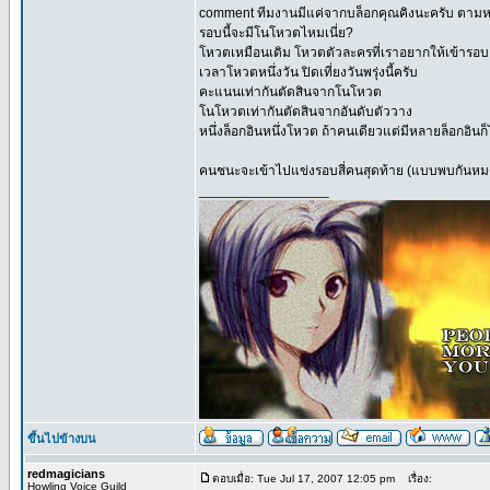
comment ทีมงานมีแค่จากบล็อกคุณคิงนะครับ ตามห
รอบนี้จะมีโนโหวตไหมเนี่ย?
โหวตเหมือนเดิม โหวตตัวละครที่เราอยากให้เข้ารอบ
เวลาโหวตหนึ่งวัน ปิดเที่ยงวันพรุ่งนี้ครับ
คะแนนเท่ากันตัดสินจากโนโหวต
โนโหวตเท่ากันตัดสินจากอันดับตัววาง
หนึ่งล็อกอินหนึ่งโหวต ถ้าคนเดียวแต่มีหลายล็อก
คนชนะจะเข้าไปแข่งรอบสี่คนสุดท้าย (แบบพบกันหม
_________________
ขึ้นไปข้างบน
redmagicians
ตอบเมื่อ: Tue Jul 17, 2007 12:05 pm
เรื่อง:
Howling Voice Guild