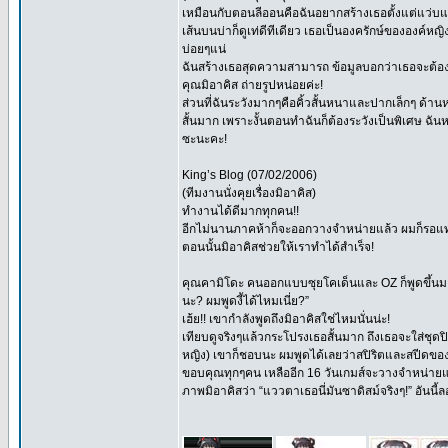
เหมือนกับตอนลีออนคือฉันอยากสร้างเธอตั้งแต่แว่บแร
เส้นบนบ่าก็ดูเท่ดีทีเดียว เธอเป็นองครักษ์ขององค์
บ่อยๆแน่
ฉันสร้างเธอสุดความสามารถ ข้อมูลบอกว่าเธอจะต้อ
คุณมิอาคิส ถ่ายรูปหน่อยค่ะ!
ส่วนที่ฉันระวังมากๆคือคิ้วสั้นหนาและปากเล็กๆ ด้
สั้นมาก เพราะงั้นตอนทำฉันก็ต้องระวังเป็นพิเศษ ฉัน
ซะนะคะ!
King’s Blog (07/02/2006)
(ทีมงานนั่งคุยเรื่องมิอาคิส)
ทำงานได้ดีมากทุกคน!!
อีกไม่นานภาคห้าก็จะออกวางจำหน่ายแล้ว ผมก็รอ
ตอนนั้นมิอาคิสช่วยให้เราทำได้สำเร็จ!
คุณคามิโดะ คนออกแบบซุยโคเด็นและ OZ ก็พูดขึ้นมา
นะ? ผมพูดงี้ได้ไหมเนี่ย?”
เฮ้ย!! เขากำลังพูดถึงมิอาคิสใช่ไหมนั่นน่ะ!
เทียบดูจริงๆแล้วกระโปรงเธอสั้นมาก ถึงเธอจะใส่ชุดปิด
หญิง) เขาก็ชอบนะ ผมพูดได้เลยว่าสปิริตและสปีดของ
ขอบคุณทุกๆคน เหลืออีก 16 วันเกมส์จะวางจำหน่ายแล้ว
ภาพมิอาคิสว่า “แววตาเธอนี่มันซาดิสม์จริงๆ!” อันนี้ล