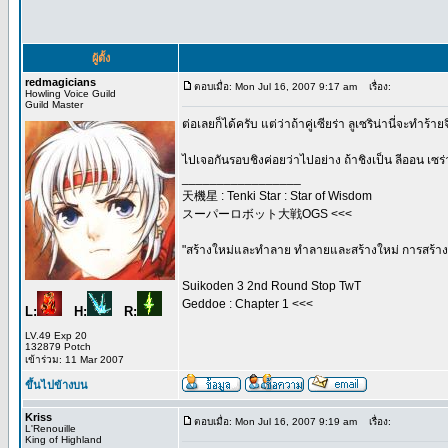
ผู้ตั้ง
redmagicians
ตอบเมื่อ: Mon Jul 16, 2007 9:17 am
เรื่อง:
Howling Voice Guild
Guild Master
ต่อเลยก็ได้ครับ แต่ว่าถ้าคู่เซียร่า ลูเซริน่านี่จะทำร
ไปเจอกันรอบชิงค่อยว่าไปอย่าง ถ้าชิงเป็น ลีออน เซร่า 
_________________
天機星 : Tenki Star : Star of Wisdom
スーパーロボット大戦OGS <<<
"สร้างใหม่และทำลาย ทำลายและสร้างใหม่ การสร้างค
Suikoden 3 2nd Round Stop TwT
Geddoe : Chapter 1 <<<
L:
H:
R:
LV.49 Exp 20
132879 Potch
เข้าร่วม: 11 Mar 2007
ขึ้นไปข้างบน
Kriss
ตอบเมื่อ: Mon Jul 16, 2007 9:19 am
เรื่อง:
L'Renouille
King of Highland