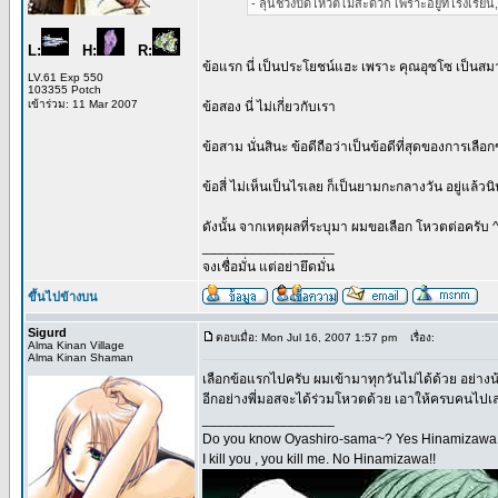
- ลุ้นช่วงปิดโหวตไม่สะดวก เพราะอยู่ที่โรงเรียน,
L:
H:
R:
ข้อแรก นี่ เป็นประโยชน์แฮะ เพราะ คุณอุซโซ เป็นสม
LV.61 Exp 550
103355 Potch
เข้าร่วม: 11 Mar 2007
ข้อสอง นี่ ไม่เกี่ยวกับเรา
ข้อสาม นั่นสินะ ข้อดีถือว่าเป็นข้อดีที่สุดของการเลือ
ข้อสี่ ไม่เห็นเป็นไรเลย ก็เป็นยามกะกลางวัน อยู่แล้วนิ
ดังนั้น จากเหตุผลที่ระบุมา ผมขอเลือก โหวตต่อครับ 
_________________
จงเชื่อมั่น แต่อย่ายึดมั่น
ขึ้นไปข้างบน
Sigurd
ตอบเมื่อ: Mon Jul 16, 2007 1:57 pm
เรื่อง:
Alma Kinan Village
Alma Kinan Shaman
เลือกข้อแรกไปครับ ผมเข้ามาทุกวันไม่ได้ด้วย อย่างน้อ
อีกอย่างพี่มอสจะได้ร่วมโหวตด้วย เอาให้ครบคนไปเ
_________________
Do you know Oyashiro-sama~? Yes Hinamizawa!
I kill you , you kill me. No Hinamizawa!!