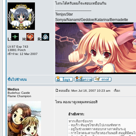
ไงกะได้ครับผมก็จะสอบเหมือนกัน
_________________
TenjyuStar
Sonya/Nanami/Geddoe/Katarina/Bernadette
L:
H:
R:
LV.67 Exp 743
13881 Potch
เข้าร่วม: 12 Mar 2007
ขึ้นไปข้างบน
Medius
ตอบเมื่อ: Mon Jul 16, 2007 10:23 am
เรื่อง:
Budehuc Castle
Flame Champion
ไหน ลองมาดูเหตุผลหน่อยสิ
อ้างอิงจาก:
หากเลือกข้อแรก
- จบเร็ว ทันอุซโซกลับไปเกณฑ์ทหาร
- อยู่ในช่วงเทศกาลสอบกลางภาคอันระอุ
- การโหวตจะคาบเกี่ยวสองวันพอดี สมมุติมีคนไม่ว่