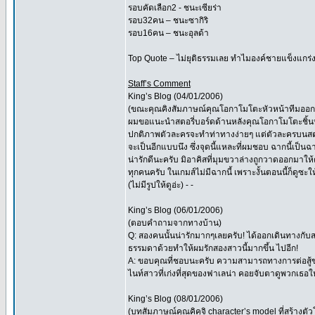
รอบคัดเลือก2 - ชนะเซียร่า
รอบ32คน – ชนะซากิริ
รอบ16คน – ชนะอุลด้า
Top Quote – ไม่ยุติธรรมเลย ทำไมองค์ชายแข็งแกร่งข
Staff’s Comment
King’s Blog (04/01/2006)
(ขณะคุณคิงสัมภาษณ์คุณโอกาโมโตะหัวหน้าทีมออกแบ
ผมขอแนะนำสตอรี่บอร์ดด้านหลังคุณโอกาโมโตะชิ้นหน
ปกติภาพตัวละครจะทำท่าทางง่ายๆ แต่ตัวละครบนส
จะเป็นอีกแบบนึง ซึ่งจุดนี้แหละที่ผมชอบ ฉากนี้เป็น
น่ารักดีนะครับ มิอาคิสที่มุมขวาล่างถูกวาดออกมาให้ด
ทุกคนครับ ในเกมส์ไม่มีฉากนี้ เพราะงั้นตอนนี้ก็ดูซะใ
(ไม่มีรูปให้ดูอ่ะ) - -
King’s Blog (06/01/2006)
(ตอบคำถามจากทางบ้าน)
Q: สองคนนั้นน่ารักมากๆเลยครับ! ได้ออกเดินทางกับ
ธรรมดาด้วยทำให้ผมรักสองสาวนี้มากขึ้น ไปอีก!
A: ขอบคุณที่ชอบนะครับ ความสามารถทางการต่อสู้ข
ไนท์สาวที่เก่งที่สุดของฟาเลน่า คอยจับตาดูพวกเธอใ
King’s Blog (08/01/2006)
(บทสัมภาษณ์คุณคิคุจิ character’s model ที่สร้างต