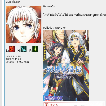
Guild Master
ลีออนครับ
ใครยังตัดสินใจไม่ได้ รอตอนเย็นผมจะเอารูปของลีออนใ
edited: มาลงรูปล่ะ
L:
H:
R:
LV.49 Exp 20
132879 Potch
เข้าร่วม: 11 Mar 2007