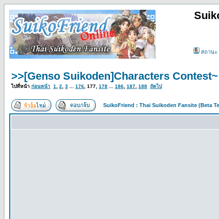
Suik
สถานะ
>>[Genso Suikoden]Characters Contest~
ไปที่หน้า
ก่อนหน้า
1
,
2
,
3
...
176
,
177
,
178
...
186
,
187
,
188
ถัดไป
SuikoFriend : Thai Suikoden Fansite (Beta Te