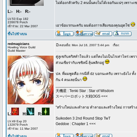
ไม่ต้องกลัวครับ 2 คนนั้นคงไม่ได้เจอกันแน่ๆ เพราะเ
L:- H:- R:-
LV.53 Exp 182
226678 Potch
เอาข้อแรกนะครับ ผมต้องการเสียงของคุณอุตโซ่
เข้าร่วม: 22 Mar 2007
ขึ้นไปข้างบน
redmagicians
ตอบเมื่อ: Mon Jul 16, 2007 5:44 pm
เรื่อง:
Howling Voice Guild
Guild Master
คู่ลูเซกับคริสทำใจแล้ว แต่ก็คงไม่เป็นไรเท่าไหร่ เพ
ส่วนเซียร่ากับเซซิลนี่ ลุ้นพลิกอยู่
ปล. ที่ผมพูดคือ กรณีที่ dz บอกนะครับ เพราะยังไง ท
กัน 4 คนเลยนี่นา
_________________
天機星 : Tenki Star : Star of Wisdom
スーパーロボット大戦OGS <<<
"สร้างใหม่และทำลาย ทำลายและสร้างใหม่ การสร้างค
L:
H:
R:
Suikoden 3 2nd Round Stop TwT
LV.49 Exp 20
Geddoe : Chapter 1 <<<
132879 Potch
เข้าร่วม: 11 Mar 2007
ขึ้นไปข้างบน