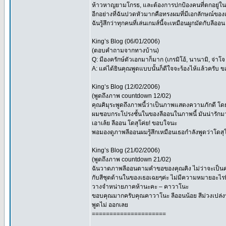
ห้าวหาญยามโกรธ, และต้องการปกป้องคนที่ตกอยู่ใน
อีกอย่างที่ฉันปวดหัวมากคือทรงผมที่มีเอกลักษณ์ขอ
ฉันรู้สึกว่าทุกคนที่เล่นเกมส์นี้จะเหมือนผูกมัดกับลี
King’s Blog (06/01/2006)
(ตอบคำถามจากทางบ้าน)
Q: มีองครักษ์ตัวเอกมาก็มาก (เกรมิโอ้, นานามิ, จ่าโ
A: แค่ได้ยินคุณพูดแบบนั้นก็ดีใจจะร้องไห้แล้วครับ
King’s Blog (12/02/2006)
(พูดถึงภาพ countdown 12/02)
คุณคิมุระพูดถึงภาพนี้ว่าเป็นภาพแสดงความภักดี โ
ผมชอบกระโปรงชั้นในของลีออนในภาพนี้ มันน่ารักม
เอาเล้ย ลีออน โดสุโค่ย! ขอบใจนะ
พอมองดูภาพลีออนผมรู้สึกเหมือนเธอกำลังพูดว่าโดสุโ
King’s Blog (21/02/2006)
(พูดถึงภาพ countdown 21/02)
ฉันวาดภาพลีออนตามคำขอของคุณคิง ไม่ว่าจะเป็นความ
กับสีชุดด้านในของเธอเฉยๆค่ะ ไม่มีความหมายอะไรพิเศ
วางจำหน่ายภาคห้านะคะ – คาวาโนะ
ขอบคุณมากครับคุณคาวาโนะ ลีออนน้อย สีม่วงเปล่งป
พูดไม่ ออกเลย
=====================