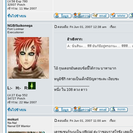
LV.58 Exp 780
32937 Potch
เข้าร่วม: 11 Mar 2007
ขึ้นไปข้างบน
NGB/Suikonega
ตอบเมื่อ: Fri Jun 01, 2007 12:38 am
เรื่อง:
Fort Lorimar
Executioner
อ้างอิงจาก:
A : นั่นสินะ.... หึหึ มันก้มีอยู่หรอกนะ.... หึหึหึ.
ไอ้ กุนเตอรมันตอบข้อนี้ได้กวน บาทามาก
หนูมิซึกิ กลายเป็นเด็กมีปัญหาซะละ เงียบซะ
_________________
L:- H:- R:
หนึ่ง ใน 108 ดวง ดาว
LV.27 Exp 552
34727 Potch
เข้าร่วม: 22 Mar 2007
ขึ้นไปข้างบน
mokuri
ตอบเมื่อ: Fri Jun 01, 2007 11:00 am
เรื่อง:
Na-Nal
Nanal Elf Warrior
เครชเชนร์ระบุเป็น official ค่ะว่าชอบราสโรซัง เลยเป็น