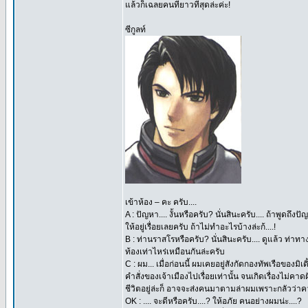
แล้วก็เฉลยคนที่ยาวที่สุดล่ะค่ะ!
ซีกูลท์
เข้าห้อง – คะ ครับ....
A : ปัญหา.... งั้นหรือครับ? นั่นสินะครับ.... ถ้าพู
ให้อยู่เรื่อยเลยครับ ถ้าไม่ทำอะไรบ้างล่ะก้....!
B : ท่านราสโรหรือครับ? นั่นสินะครับ.... ดูแล้ว ท่าทาง
ท้องเท่าไหร่เหมือนกันล่ะครับ
C : ผม... เมื่อก่อนนี้ ผมเคยอยู่สังกัดกองทัพเรือของ
คำสั่งของเจ้าเมืองไปเรื่อยเท่านั้น จนเกิดเรื่องไม่คาด
ชีวิตอยู่ล่ะก็ อาจจะส่งคนมาตามล่าผมเพราะกลัวว่าคว
OK : .... จะดีหรือครับ....? ให้อภัย คนอย่างผมน่ะ....?