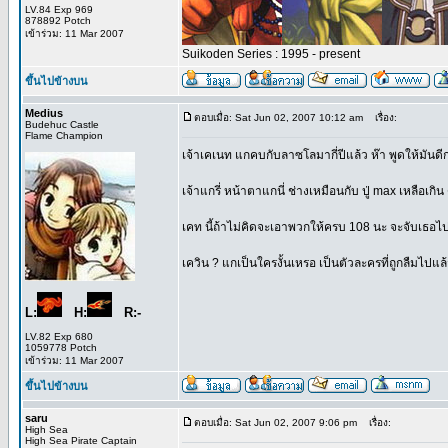
LV.84 Exp 969
878892 Potch
เข้าร่วม: 11 Mar 2007
Suikoden Series : 1995 - present
ขึ้นไปข้างบน
Medius
ตอบเมื่อ: Sat Jun 02, 2007 10:12 am
เรื่อง:
Budehuc Castle
Flame Champion
เจ้าเคเนท แกคบกับลาซโลมากี่ปีแล้ว ห๊า พูดให้มันดีก
เจ้าแกรี่ หน้าตาแกนี่ ช่างเหมือนกับ ปู่ max เหลือเกิ
เคท นี้ถ้าไม่คิดจะเอาพวกให้ครบ 108 นะ จะจับเธอไป
เควิน ? แกเป็นใครงั้นเหรอ เป็นตัวละครที่ถูกลืมไปแล
L:
H:
R:-
LV.82 Exp 680
1059778 Potch
เข้าร่วม: 11 Mar 2007
ขึ้นไปข้างบน
saru
ตอบเมื่อ: Sat Jun 02, 2007 9:06 pm
เรื่อง:
High Sea
High Sea Pirate Captain