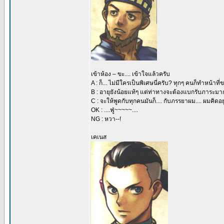
เข้าห้อง – ขะ.... เข้าใจแล้วครับ
A : ก็... ไม่มีใครเป็นพิเศษนี่ครับ? ทุกๆ คนก็ทำหน้าท
B : อายุยังน้อยแท้ๆ แต่ท่าทางจะต้องแบกรับภาระม
C : จะให้พูดกับทุกคนมันก็.... กับภรรยาผม.... ผมคิด
OK : ....ฟู่~~~~~....
NG : หวา--!
เคเนส