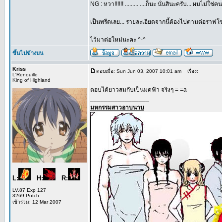
NG : หวา!!!!!! ......... ....ก็นะ นั่นสินะครับ... ผมไม่ใช
เป็นพรืดเลย... รายละเอียดจากนี้ต้องไปตามต่อราฟโซเ
ไว้มาต่อใหม่นะคะ ^-^
ขึ้นไปข้างบน
Kriss
ตอบเมื่อ: Sun Jun 03, 2007 10:01 am
เรื่อง:
L'Renouille
King of Highland
ตอบได้ยาวสมกับเป็นมดฟ้า จริงๆ = =a
_________________
มหกรรมสาวอาบนาบ
L:
H:
R:
LV.87 Exp 127
3269 Potch
เข้าร่วม: 12 Mar 2007