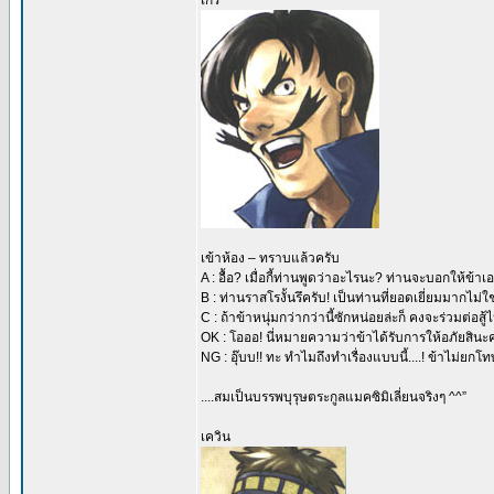
เกรี่
เข้าห้อง – ทราบแล้วครับ
A : อื้อ? เมื่อกี้ท่านพูดว่าอะไรนะ? ท่านจะบอกให้ข้
B : ท่านราสโรงั้นรึครับ! เป็นท่านที่ยอดเยี่ยมมากไม่ใช
C : ถ้าข้าหนุ่มกว่ากว่านี้ซักหน่อยล่ะก็ คงจะร่วมต่อสู้
OK : โอออ! นี่หมายความว่าข้าได้รับการให้อภัยสินะค
NG : อุ๊บบ!! ทะ ทำไมถึงทำเรื่องแบบนี้....! ข้าไม่ยกโท
....สมเป็นบรรพบุรุษตระกูลแมคซิมิเลี่ยนจริงๆ ^^”
เควิน