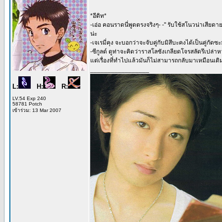
*อีดิท*
-เอ่อ คอนราดนี่พูดตรงจริงๆ- -" รับใช้สโนวน่าเสียดา
น่ะ
-เจเรมี่คุง จะบอกว่าจะจับคู่กับมิสึบะคงได้เป็นคู่กัดซะม
-ซีกูลด์ ดูท่าจะคิดว่าราสโลซังเกลียดโจรสลัดรึเปล่า
แต่เรื่องที่ทำไปแล้วมันก็ไม่สามารถกลับมาเหมือนเด
_________________
L:
H:
R:
LV.54 Exp 240
58781 Potch
เข้าร่วม: 13 Mar 2007