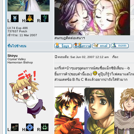
L:
H:
R:
LV.74 Exp 486
737637 Potch
เข้าร่วม: 11 Mar 2007
สนกบฏติดต่อเสนาฯ
ขึ้นไปข้างบน
Shiryu
ตอบเมื่อ: Sat Jun 02, 2007 12:12 am
เรื่อง:
Crystal Valley
Harmonian Bishop
แกรี่เท่+บ้าๆบอๆอุดมการณ์สมชื่อแม็กซิมิเลี่ยน - -b
ยิ้มการค้า(ชอบคำนี้แฮะ)
ดูปุ๊บก็รู้ว่า็เฟคมาแต่ไก
ส่วนเคทข้อ B กับ C ฟังแล้วอยากปาถังใส่หัวมาก
_________________
L:
H:
R: