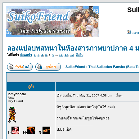
Sui
สถา
ลองแปลบทสทนาในห้องสารภาพบาปภาค 4 มาแ
ไปที่หน้า
ก่อนหน้า
1
,
2
,
3
,
4
,
5
,
6
...
11
,
12
,
13
ถัดไป
SuikoFriend : Thai Suikoden Fansite (Beta Te
ผู้ตั้ง
iamyanotai
ตอบเมื่อ: Thu May 31, 2007 4:58 pm
เรื่อง:
Antei
City Guard
มิซูกิ พูดน้อย ต่อยหนักน้า(มันใช้เรอะ)
ว่าแต่เจ๊ แกกะจะไม่พูดไรจิงๆเหรอ
_________________
ป.ปอ.เป็ด
L:
H:
R: