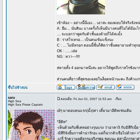
เข้าห้อง – อย่างนี้นี่เอง.... เอาล่ะ ลองตอบให้จริงจังห
A : อืม.... นั่นสินะ บางครั้งก็เห็นมีบางคนที่ไม่ได้ม
.... จะบอกว่าพูดกับตัวชั้นองด้วยก็ได้ล่ะมั้ง
B : ราสโรเหรอ.... เป็นคนเข้มแข็งนะ
C : .... ไม่มีหรอก ตอนนี้ชั้นก็คิดว่าชั้นพยายามทำท
OK : .......เฮ่อ
NG : หวา---!!!!
สหายทั้ง 4 ออกมาหนึ่งล่ะ อยากให้พูดถึงราสโรซังมากกว
ส่วนคนที่ยาวที่สุดขอเฉลยในล็อตหน้านะคะ ถึงคิวแ
ขึ้นไปข้างบน
saru
ตอบเมื่อ: Fri Jun 01, 2007 11:53 am
เรื่อง:
High Sea
High Sea Pirate Captain
เย้ๆ มาตอบคนแรก(มั้ง)ค่า เดี๋ยวมาอีดิทเช่นเดิม
*อีดิท*
-เห็นด้วยกับพี่เคทอย่างรุนแรง ว่าอาคางิ กับมิสึกิเ
-มิสึกิจังยิ้มการค้าน่ารักอะ แต่ก็น่ากลัวเจือไปด้วย= =
-เกรี่ รักความยุติธรรมจริงๆพ่อ ชอบนะ คู่สามีภรรยาคู่