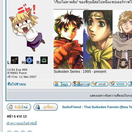
"เรื่องไม่คาดฝัน" ของซีกุนนี่ล่อไปหนึ่งแชปเตอร์ราฟ
_________________
L:
H:
R:
LV.84 Exp 969
Suikoden Series : 1995 - present
878892 Potch
เข้าร่วม: 11 Mar 2007
ขึ้นไปข้างบน
แสดงเฉพาะข้อความที่ตอบในระ
SuikoFriend : Thai Suikoden Fansite (Beta Te
หน้า
5
จาก
13
เฝ้าดูการตอบในหัวข้อนี้