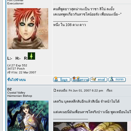
Fort Lorimar
Executioner
คนที่พูดยาวสุดน่าจะเป็น ราชา ลิโน่ ละมั้ง
เคเนทพูดเกี่ยวกันลาซโลน้อยจัง เพื่อนนะเนี่ย--"
_________________
หนึ่ง ใน 108 ดวง ดาว
L:- H:- R:
LV.27 Exp 552
34727 Potch
เข้าร่วม: 22 Mar 2007
ขึ้นไปข้างบน
DZ
ตอบเมื่อ: Fri Jun 01, 2007 6:22 pm
เรื่อง:
Crystal Valley
Harmonian Bishop
เคลวิน บุคคลลึกลับอีกแล้วสิเนี่ย จำหน้าไม่ได้
แต่เคเนธนี่มันเพื่อนลาซโลจริงป่าวเนี่ย พูดเหมือนไม่ไ
_________________