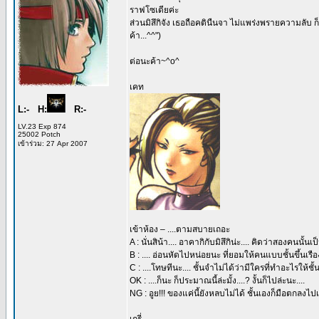
ราฟโซเดียค่ะ
ส่วนมิสึกิจัง เธอถือคตินืนจา ไม่แพร่งพรายความลับ ก็เ
ค้า...^^")
ต่อนะค้า~^o^
เคท
L:- H:
R:-
LV.23 Exp 874
25002 Potch
เข้าร่วม: 27 Apr 2007
เข้าห้อง – ....ตามสบายเถอะ
A : นั่นสิน้า.... อาคากิกับมิสึกิน่ะ.... คิดว่าสองคนน
B : .... อ่อนหัดไปหน่อยนะ ที่ยอมให้คนแบบชั้นขึ้นเรือง่
C : ....โทษทีนะ.... ชั้นจำไม่ได้ว่ามีใครที่ทำอะไรให้ชั
OK : ....ก็นะ ก็ประมาณนี้ล่ะมั้ง....? งั้นก็ไปล่ะนะ....
NG : อูย!!! ของแค่นี้ยังหลบไม่ได้ ชั้นเองก็มือตกลงไป