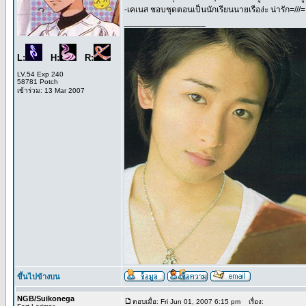
-เคเนส ชอบชุดตอนเป็นนักเรียนนายเรือง่ะ น่ารัก=///= 
_________________
L:
H:
R:
LV.54 Exp 240
58781 Potch
เข้าร่วม: 13 Mar 2007
ขึ้นไปข้างบน
NGB/Suikonega
ตอบเมื่อ: Fri Jun 01, 2007 6:15 pm
เรื่อง: