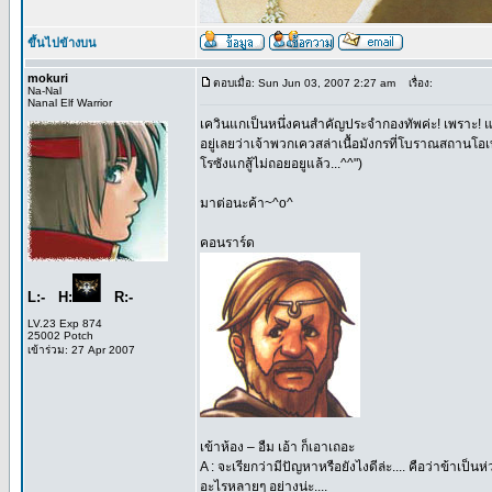
ขึ้นไปข้างบน
mokuri
ตอบเมื่อ: Sun Jun 03, 2007 2:27 am
เรื่อง:
Na-Nal
Nanal Elf Warrior
เควินแกเป็นหนึ่งคนสำคัญประจำกองทัพค่ะ! เพราะ! แกก
อยู่เลยว่าเจ้าพวกเควสล่าเนื้อมังกรที่โบราณสถานโอ
โรซังแกสู้ไม่ถอยอยูแล้ว...^^")
มาต่อนะค้า~^o^
คอนราร์ด
L:- H:
R:-
LV.23 Exp 874
25002 Potch
เข้าร่วม: 27 Apr 2007
เข้าห้อง – อืม เอ้า ก็เอาเถอะ
A : จะเรียกว่ามีปัญหาหรือยังไงดีล่ะ.... คือว่าข้าเป
อะไรหลายๆ อย่างน่ะ....