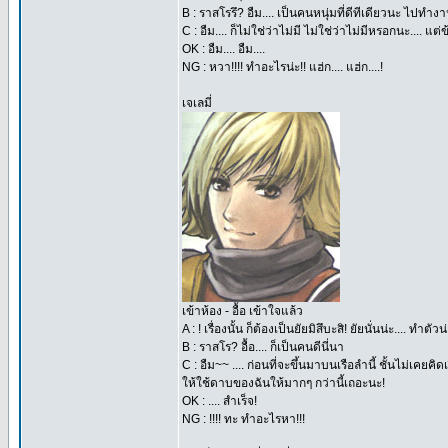
B : ราสโรรึ? อืม.... เป็นคนหนุ่มที่ดีทีเดียวนะ ไปท
C : อืม.... ก็ไม่ใช่ว่าไม่มี ไม่ใช่ว่าไม่มีหรอกนะ....
OK : อืม.... อืม....
NG : หวา!!!! ทำอะไรน่ะ!! แฮ่ก.... แฮ่ก....!
เจเลมี่
เข้าห้อง - อื้อ เข้าใจแล้ว
A : ! เรื่องนั้น ก็ต้องเป็นยัยมิสึบะสิ! ยัยนั่นน่ะ.... ทำ
B : ราสโร? อื้อ.... ก็เป็นคนดีนี่นา
C : อืม~~ .... ก่อนที่จะขึ้นมาบนเรือลำนี้ ชั้นไม่เคยคิ
ให้ใช้ดาบของฉันให้มากๆ กว่านี้เถอะนะ!
OK : .... สำเร็จ!
NG : !!!! ทะ ทำอะไรหา!!!