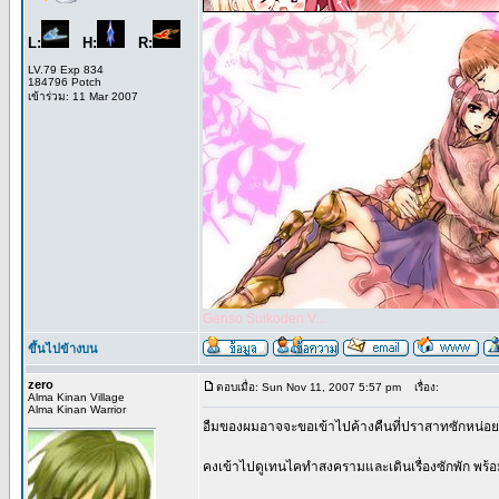
L:
H:
R:
LV.79 Exp 834
184796 Potch
เข้าร่วม: 11 Mar 2007
Genso Suikoden V...
ขึ้นไปข้างบน
zero
ตอบเมื่อ: Sun Nov 11, 2007 5:57 pm
เรื่อง:
Alma Kinan Village
Alma Kinan Warrior
อืมของผมอาจจะขอเข้าไปค้างคืนที่ปราสาทซักหน่อย จ
คงเข้าไปดูเทนไคทำสงครามและเดินเรื่องซักพัก พร้อม