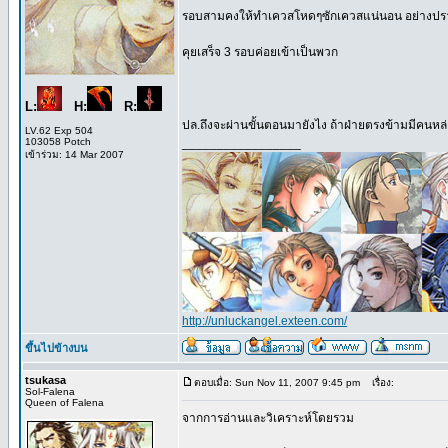
รอบสามคงให้ทำเควสโหดๆซักเควสแน่นอน อย่างปรา
คุยเสร็จ 3 รอบค่อยเข้าเป็นพวก
L:
H:
R:
ปล.ถึงจะผ่านขั้นตอนมายังไง ถ้าฝ่ายตรงข้ามมีคนห
LV.62 Exp 504
103058 Potch
_________________
เข้าร่วม: 14 Mar 2007
http://unluckangel.exteen.com/
ขึ้นไปข้างบน
tsukasa
ตอบเมื่อ: Sun Nov 11, 2007 9:45 pm
เรื่อง:
Sol-Falena
Queen of Falena
จากการอ่านและวิเคราะห์โดยรวม