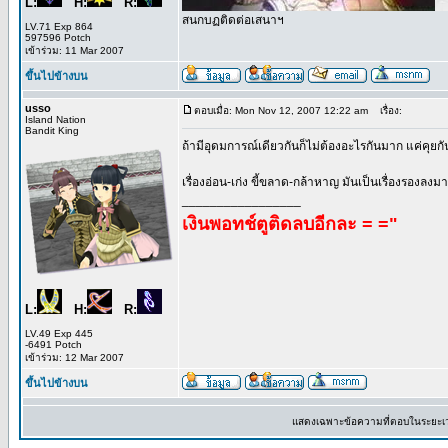
L:
H:
R:
สนกบฏติดต่อเสนาฯ
LV.71 Exp 864
597596 Potch
เข้าร่วม: 11 Mar 2007
ขึ้นไปข้างบน
usso
ตอบเมื่อ: Mon Nov 12, 2007 12:22 am
เรื่อง:
Island Nation
Bandit King
ถ้ามีอุดมการณ์เดียวกันก็ไม่ต้องอะไรกันมาก แค่คุยกั
เรื่องอ่อน-เก่ง ขี้ขลาด-กล้าหาญ มันเป็นเรื่องรองลงมา
_________________
เงินพอทช์ตูติดลบอีกละ = ="
L:
H:
R:
LV.49 Exp 445
-6491 Potch
เข้าร่วม: 12 Mar 2007
ขึ้นไปข้างบน
แสดงเฉพาะข้อความที่ตอบในระยะเ