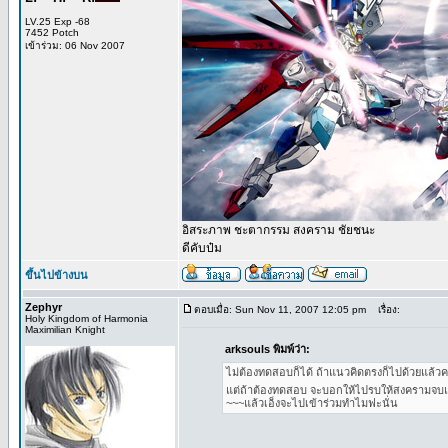
LV.25 Exp -68
7452 Potch
เข้าร่วม: 06 Nov 2007
อิสระภาพ ชะตากรรม สงคราม ชัยชนะ
ดีคับป๋ม
ขึ้นไปข้างบน
Zephyr
ตอบเมื่อ: Sun Nov 11, 2007 12:05 pm
เรื่อง:
Holy Kingdom of Harmonia
Maximilian Knight
arksouls พิมพ์ว่า:
ไม่ต้องทดสอบก็ได้ ถ้าแนวคิดตรงก็ไปด้วยแล้วค
แต่ถ้าต้องทดสอบ จะบอกให้ไปรบให้สงครามจบแล
~~~แล้วเอ็งจะไปเข้าร่วมทำไมฟะนั่น