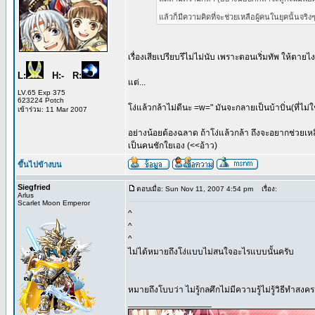
แล้วก็มีความคิดที่จะช่วยเหลือผู้คนในยุคนั้นจริงๆ
เรื่องเสียเปรียบรึไม่ไม่นับ เพราะตอนเริ่มทัพ ให้ตายไ
L:
H:- R:
แต่...
LV.65 Exp 375
623224 Potch
โง่แล้วกล้าไม่ดีนะ =w=" มันจะกลายเป็นบ้าบิ่น(ที่ไม
เข้าร่วม: 11 Mar 2007
อย่างน้อยต้องฉลาด ถ้าโง่แล้วกล้า ถึงจะอยากช่วยเหล
เป็นคนชักใยเอง (<<อ้าว)
ขึ้นไปข้างบน
Siegfried
ตอบเมื่อ: Sun Nov 11, 2007 4:54 pm
เรื่อง:
Arlus
Scarlet Moon Emperor
^
^
^
ไม่ได้หมายถึงโง่แบบไม่สนใจอะไรแบบนั้นครับ
หมายถึงโบบว่า ไม่รู้กลศึกไม่มีความรู้ไม่รู้วิธีทําสง
_________________