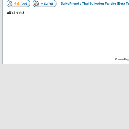
SuikoFriend : Thai Suikoden Fansite (Beta Te
หน้า
2
จาก
3
Powered by