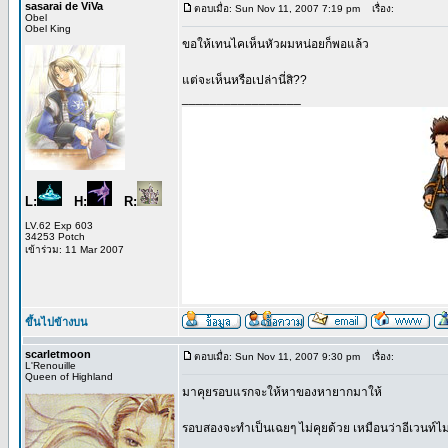
sasarai de ViVa
ตอบเมื่อ: Sun Nov 11, 2007 7:19 pm
เรื่อง:
Obel
Obel King
ขอให้เทนไคเห็นหัวผมหน่อยก็พอแล้ว
แต่จะเห็นหรือเปล่านี่สิ??
_________________
L:
H:
R:
LV.62 Exp 603
34253 Potch
เข้าร่วม: 11 Mar 2007
ขึ้นไปข้างบน
scarletmoon
ตอบเมื่อ: Sun Nov 11, 2007 9:30 pm
เรื่อง:
L'Renouille
Queen of Highland
มาคุยรอบแรกจะให้หาของหายากมาให้
รอบสองจะทำเป็นเฉยๆ ไม่คุยด้วย เหมือนว่าอีเวนท์ไม่