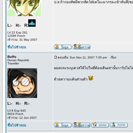
ป.ล ถ้ากองทัพมีพวกสัตว์dtเคโมะมากๆจะเข้าทันที(ชอ
L:- H:- R:
LV.22 Exp 261
12086 Potch
เข้าร่วม: 31 May 2007
ขึ้นไปข้างบน
Buffo
ตอบเมื่อ: Sun Nov 11, 2007 7:05 pm
เรื่อง:
Dunan Republic
Traveller
ผมคงจะระบุเควสให้ไปในที่ต้องเดินเท่านั้นวาร์ปไม
ด้วยความแค้นส่วนตัว
L:- H:- R:-
LV.8 Exp 645
6624 Potch
เข้าร่วม: 12 Jun 2007
ขึ้นไปข้างบน