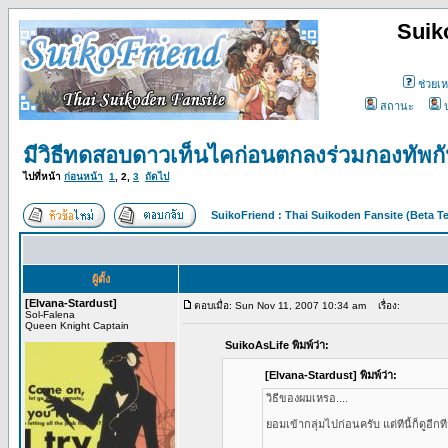
Suik
ช่วยเห
สถานะ
มีวิธีทดสอบดาวเท็นไคก่อนตกลงร่วมกองทัพกันย
ไปที่หน้า
ก่อนหน้า
1
,
2
,
3
ถัดไป
SuikoFriend : Thai Suikoden Fansite (Beta Te
ผู้ตั้ง
[Elvana-Stardust]
ตอบเมื่อ: Sun Nov 11, 2007 10:34 am
เรื่อง:
Sol-Falena
Queen Knight Captain
SuikoAsLife พิมพ์ว่า:
[Elvana-Stardust] พิมพ์ว่า:
วิธีของผมเหรอ....
ยอมเข้ากลุ่มไปก่อนครับ แต่ทีนี้ก็ดู