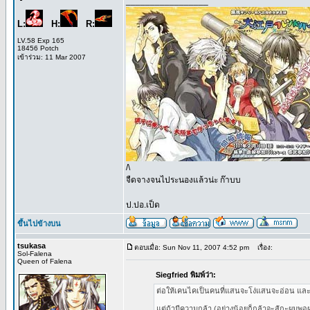
_________________
L:
H:
R:
LV.58 Exp 165
18456 Potch
เข้าร่วม: 11 Mar 2007
/\
จืดจางจนไประนองแล้วน่ะ ก๊าบบ
ป.ปอ.เป็ด
ขึ้นไปข้างบน
tsukasa
ตอบเมื่อ: Sun Nov 11, 2007 4:52 pm
เรื่อง:
Sol-Falena
Queen of Falena
Siegfried พิมพ์ว่า:
ต่อให้เคนไคเป็นคนที่แสนจะโง่แสนจะอ่อน และฝ
แต่ถ้ามีความกล้า (อย่างน้อยก็กล้าจะสู้กะผมพอ