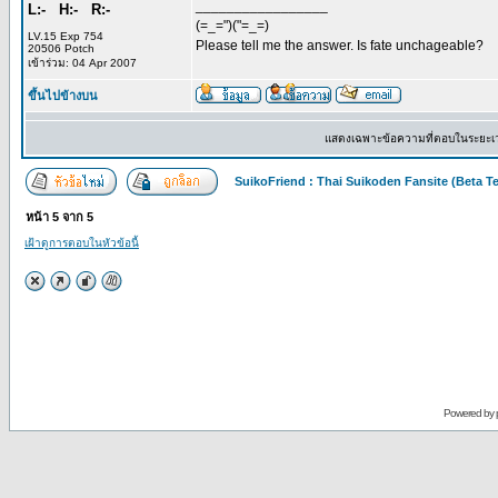
_________________
L:- H:- R:-
(=_=")("=_=)
LV.15 Exp 754
Please tell me the answer. Is fate unchageable?
20506 Potch
เข้าร่วม: 04 Apr 2007
ขึ้นไปข้างบน
แสดงเฉพาะข้อความที่ตอบในระยะเ
SuikoFriend : Thai Suikoden Fansite (Beta Te
หน้า
5
จาก
5
เฝ้าดูการตอบในหัวข้อนี้
Powered by