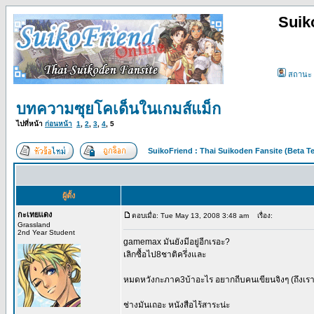
Suik
สถานะ
บทความซุยโคเด็นในเกมส์แม็ก
ไปที่หน้า
ก่อนหน้า
1
,
2
,
3
,
4
,
5
SuikoFriend : Thai Suikoden Fansite (Beta Te
ผู้ตั้ง
กะเทยแดง
ตอบเมื่อ: Tue May 13, 2008 3:48 am
เรื่อง:
Grassland
2nd Year Student
gamemax มันยังมีอยู่อีกเรอะ?
เลิกซื้อไป8ชาติครึ่งและ
หมดหวังกะภาค3บ้าอะไร อยากถีบคนเขียนจิงๆ (ถึงเราจ
ช่างมันเถอะ หนังสือไร้สาระน่ะ