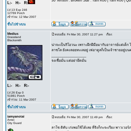
30 Tenson : Broken Star : Yam Koo | Yam Koo | Que
L:- H:- R:
LV.13 Exp 246
12769 Potch
เข้าร่วม: 12 Mar 2007
ขึ้นไปข้างบน
Medius
ตอบเมื่อ: Fri Mar 30, 2007 11:27 pm
เรื่อง:
Grassland
Blacksmith
น่าจะเป็นริโอวนะ เพราะฝึกฝีมือมากับอาจารย์แต่เด็ก ไ
ลาซโล ยังคงลอยทะเลอยู่ เฟอาดูลก็เป็นเจ้าชายอยู่
_________________
จงเชื่อมั่น แต่อย่ายึดมั่น
L:- H:- R:-
LV.26 Exp 0
51981 Potch
เข้าร่วม: 11 Mar 2007
ขึ้นไปข้างบน
iamyanotai
ตอบเมื่อ: Fri Mar 30, 2007 11:49 pm
เรื่อง:
Antei
City Guard
ลาโซ ดิคับ เก่งพอใช้ได้เลย ที่จิงก็กะจะเรียง พาวเวอร