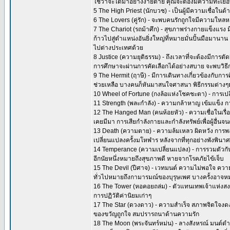
ใช่ว่าจะได้มาอย่างง่ายดาย คุณจะต้องมีความทะเ
5 The High Priest (นักบวช) - เป็นผู้มีความเชื่อในด
6 The Lovers (คู่รัก) - จะพบคนรักถูกใจมีความใหลห
7 The Chariot (รถม้าศึก) - สุขภาพร่างกายแข็งแรง
ก้าวไปสู่ตำแหน่งอันยิ่งใหญ่ที่หมายมั่นปั้นมือมาน
ไปต่างประเทศด้วย
8 Justice (ความยุติธรรม) - ถึงเวลาที่จะต้องมีการ
การศึกษาจะผ่านการคัดเลือกได้อย่างสบาย จะพบวิธี
9 The Hermit (ฤาษี) - มีการเดินทางเกี่ยวข้องกับก
ช่วยเหลือ บางคนก็หันมาสนใจศาสนา พิธีกรรมต่างๆ
10 Wheel of Fortune (กงล้อแห่งโชคชะตา) - การเปล
11 Strength (พละกำลัง) - ความกล้าหาญ เข้มแข็ง 
12 The Hanged Man (คนห้อยหัว) - ความเชื่อในเรื่องจ
เคยมีมา การเสียกำลังกายและกำลังทรัพย์เพื่อผู้อื่นจน
13 Death (ความตาย) - ความล้มเหลว ผิดหวัง การพล
เปลี่ยนแปลงครั้งมโหฬาร หลังจากที่ทุกอย่างพังพินาศล
14 Temperance (ความเปลี่ยนแปลง) - การรวมตัวกัน
อีกนัยหนึ่งหมายถึงสุขภาพดี หายจากโรคภัยไข้เจ็บ
15 The Devil (ปีศาจ) - เวทมนต์ ความไม่พอใจ ความส
ทั่วไปหมายถึงกามารมณ์ของบุรุษเพศ บางครั้งอาจหมา
16 The Tower (หอคอยถล่ม) - ตัวแทนเทพเจ้าแห่งสงคร
การปฏิวัติค่านิยมเก่าๆ
17 The Star (ดวงดาว) - ความสำเร็จ สภาพจิตใจงด
ของขวัญถูกใจ สมปรารถนาด้านความรัก
18 The Moon (พระจันทร์หม่น) - ลางสังหรณ์ มนต์ดำ ไ