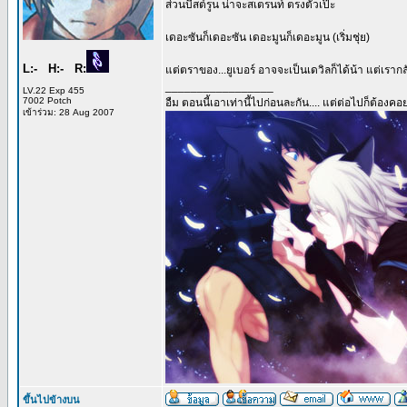
ส่วนบีสต์รูน น่าจะสเตรนท์ ตรงตัวเป๊ะ
เดอะซันก็เดอะซัน เดอะมูนก็เดอะมูน (เริ่มชุ่ย)
L:- H:- R:
แต่ตราของ...ยูเบอร์ อาจจะเป็นเดวิลก็ได้น้า แต่เรากล
_________________
LV.22 Exp 455
7002 Potch
อืม ตอนนี้เอาเท่านี้ไปก่อนละกัน.... แต่ต่อไปก็ต้องคอย
เข้าร่วม: 28 Aug 2007
ขึ้นไปข้างบน