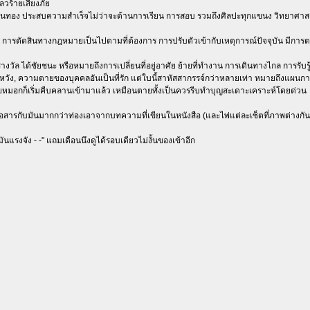
ลวร้ายเสี่ยงภัย
เงินทอง ประสบความสำเร็จไม่ว่าจะด้านการเรียน การสอบ รวมถึงศิลปะทุกแขนง วิทยาศาสตร์
ดี การตัดสินทางกฎหมายเป็นไปตามที่ต้องการ การปรับตัวเข้ากับเหตุการณ์ปัจจุบัน มีการตกล
รางวัล ได้ชัยชนะ หรือหมายถึงการเปลี่ยนที่อยู่อาศัย ย้ายที่ทำงาน การเดินทางไกล การรับรู
นหวัง, ความตายของบุคคลอันเป็นที่รัก แต่ใบนี้สาหัสสากรรจ์กว่าหลายเท่า หมายถึงแผน
เมฆหมอกก็เริ่มคืบคลานเข้ามาแล้ว เหมือนตายทั้งเป็นควรรีบทำบุญสะเดาะเคราะห์โดยด่วน
ื่อสารกับมันมากกว่าท่องเอาจากบทความที่เขียนในหนังสือ (และไพ่แต่ละเซ็ตที่ภาพต่างกั
ันแรงจัง - -" แถมเดือนนึงดูได้รอบเดียวไม่งั้นของเข้าอีก