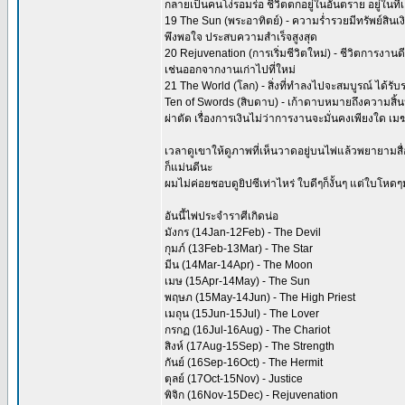
กลายเป็นคนโง่รอมร่อ ชีวิตตกอยู่ในอันตราย อยู่ในที่เ
19 The Sun (พระอาทิตย์) - ความร่ำรวยมีทรัพย์สิน
พึงพอใจ ประสบความสำเร็จสูงสุด
20 Rejuvenation (การเริ่มชีวิตใหม่) - ชีวิตการงาน
เช่นออกจากงานเก่าไปที่ใหม่
21 The World (โลก) - สิ่งที่ทำลงไปจะสมบูรณ์ ได้รับ
Ten of Swords (สิบดาบ) - เก้าดาบหมายถึงความสิ้
ผ่าตัด เรื่องการเงินไม่ว่าการงานจะมั่นคงเพียงใด 
เวลาดูเขาให้ดูภาพที่เห็นวาดอยู่บนไพ่แล้วพยายามส
ก็แม่นดีนะ
ผมไม่ค่อยชอบดูยิปซีเท่าไหร่ ใบดีๆก็งั้นๆ แต่ใบโหดๆม
อันนี้ไพ่ประจำราศีเกิดน่อ
มังกร (14Jan-12Feb) - The Devil
กุมภ์ (13Feb-13Mar) - The Star
มีน (14Mar-14Apr) - The Moon
เมษ (15Apr-14May) - The Sun
พฤษภ (15May-14Jun) - The High Priest
เมถุน (15Jun-15Jul) - The Lover
กรกฏ (16Jul-16Aug) - The Chariot
สิงห์ (17Aug-15Sep) - The Strength
กันย์ (16Sep-16Oct) - The Hermit
ตุลย์ (17Oct-15Nov) - Justice
พิจิก (16Nov-15Dec) - Rejuvenation