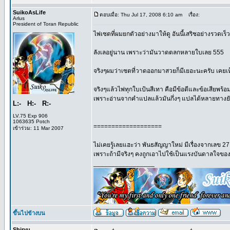
SuikoAsLife
ตอบเมื่อ: Thu Jul 17, 2008 6:10 am
เรื่อง:
Arlus
President of Toran Republic
ไพ่เซตที่ผมยกตัวอย่างมาให้ดู อันนี้เสริชอย่างรวดเร็
ลังเลอยู่นาน เพราะว่ามันวาดตลกหลายใบเลย 555
จริงๆผมว่าเซตที่วาดออกมาสวยก็มีเยอะนะครับ เคยเห็
จริงๆแล้วไพ่ทุกใบเป้นสีเทา คือมีข้อดีและข้อเสียพร้
เพราะอ่านจากคำแปลแล้วมันกึ่งๆ แปลได้หลายทางยังไ
L:- H:- R:-
LV.75 Exp 906
1063635 Potch
===================
เข้าร่วม: 11 Mar 2007
ไม่เคยรู้เลยแฮะว่า พันธสัญญาใหม่ มีเรื่องจากเลข 27 
เพราะถ้ามีจริงๆ คงถูกเอาไปใช้เป็นแรงบันดาลใจข
_________________
ขึ้นไปข้างบน
Shiryu