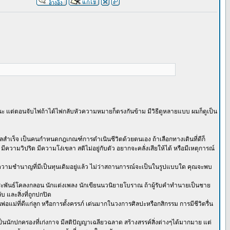
 แต่ตอนจับไพ่ถ้าได้ไพ่กลับหัวความหมายก็ตรงกันข้าม มีวิธีดูหลายแบบ ผมก็ดูเป็น
้ผลสำเร็จ เป็นคนกำหนดกฎเกณฑ์การดำเนินชีวิตด้วยตนเอง ถ้าเลือกทางเดินที่ดีก็
มวิปริต มีความโง่เขลา สติไม่อยู่กับตัว อยากจะคลั่งเสียให้ได้ หรือมีเหตุการณ์
ากความชำนาญที่มีเป็นทุนเดิมอยู่แล้ว ไม่ว่าสถานการณ์จะเป็นในรูปแบบใด คุณจะพบ
ประพันธ์โคลงกลอน นักแต่งเพลง นักเขียนนวนิยายโบราณ ถ้าผู้รับคำทำนายเป็นชาย
บ และสิ่งที่ถูกปกปิด
อแม่ที่ดีแก่ลูก หรือการตั้งครรภ์ เด่นมากในวงการศิลปะหรือกสิกรรม การมีชีวิตรื่น
นนักปกครองที่เก่งกาจ มีสติปัญญาเฉลียวฉลาด สร้างสรรค์สิ่งต่างๆได้มากมาย แต่