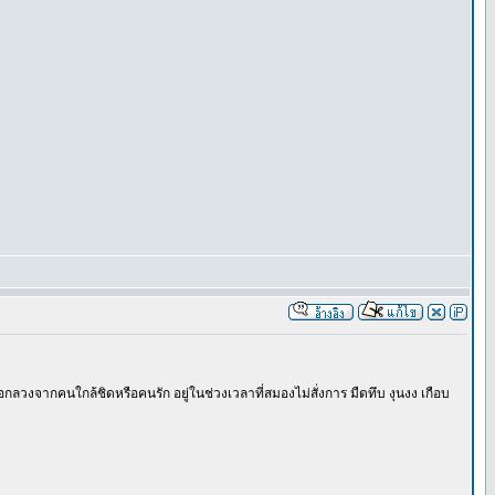
กลวงจากคนใกล้ชิดหรือคนรัก อยู่ในช่วงเวลาที่สมองไม่สั่งการ มืดทึบ งุนงง เกือบ