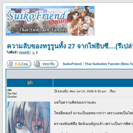
ความลับของทรูรูนทั้ง 27 จากไพ่ยิบซี....(รึเปล่
ไปที่หน้า
ก่อนหน้า
1
,
2
SuikoFriend : Thai Suikoden Fansite (Beta Te
ผู้ตั้ง
rin
ตอบเมื่อ: Mon Jul 14, 2008 9:30 pm
เรื่อง:
Na-Nal
Duelist
แต่ในความคิดของเรานะคะ
โซลอีทเตอร์ น่าจะเป็นเดทมากกว่า เพราะเดทเป็นไพ่
ตราลงทัณฑ์คือ จัดจ์เมนท์ถูกแล้ว เพราะเป็นการพิพ