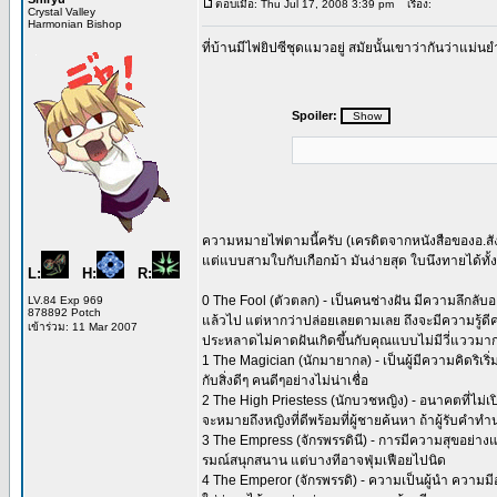
ตอบเมื่อ: Thu Jul 17, 2008 3:39 pm
เรื่อง:
Crystal Valley
Harmonian Bishop
ที่บ้านมีไพ่ยิปซีชุดแมวอยู่ สมัยนั้นเขาว่ากันว่าแม
Spoiler:
ความหมายไพ่ตามนี้ครับ (เครดิตจากหนังสือของอ.สัง
แต่แบบสามใบกับเกือกม้า มันง่ายสุด ใบนึงทายได้ท
L:
H:
R:
0 The Fool (ตัวตลก) - เป็นคนช่างฝัน มีความลึกลับอ
LV.84 Exp 969
878892 Potch
แล้วไป แต่หากว่าปล่อยเลยตามเลย ถึงจะมีความรู้ดี
เข้าร่วม: 11 Mar 2007
ประหลาดไม่คาดฝันเกิดขึ้นกับคุณแบบไม่มีวี่แววมา
1 The Magician (นักมายากล) - เป็นผู้มีความคิดริเ
กับสิ่งดีๆ คนดีๆอย่างไม่น่าเชื่อ
2 The High Priestess (นักบวชหญิง) - อนาคตที่ไม
จะหมายถึงหญิงที่ดีพร้อมที่ผู้ชายค้นหา ถ้าผู้รับคำท
3 The Empress (จักรพรรดินี) - การมีความสุขอย่างแท
รมณ์สนุกสนาน แต่บางทีอาจฟุ่มเฟือยไปนิด
4 The Emperor (จักรพรรดิ) - ความเป็นผู้นำ ความม