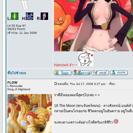
L:
H:
R:
LV.55 Exp 97
58252 Potch
เข้าร่วม: 11 Jan 2008
Hancock จ๋า~~
ขึ้นไปข้างบน
FLOW
ตอบเมื่อ: Thu Jul 17, 2008 4:27 pm
เรื่อง:
L'Renouille
King of Highland
ราศีมีนของผมนี่สุดๆไปเลย = =
18 The Moon (พระจันทร์หม่น) - ลางสังหรณ์ มนต์ดำ ไ
กลายเป็นคนโง่รอมร่อ ชีวิตตกอยู่ในอันตราย อยู่ในที่เ
จะสะเดาะเคราะห์อย่างไรดีครับเกจิชีริว