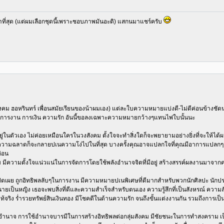
่นยำที่สุด (แต่ผมเลือกชุดนี้เพราะชอบภาพมันอะดิ) แสกนมาแชร์ครับ
คม ฮอหรินทร์ เพื่อนสมัยเรียนของน้าผมเอง) แต่ละใบความหมายแบ่งดี-ไม่ดีค่อนข้างชัดนะ
ั้งการงาน การเงิน ความรัก อันนี้ขอลงเฉพาะความหมายกว้างๆแทนไพ่ใบนั้นนะ
ยู่ในตัวเอง ไม่ค่อยเหมือนใครในวงสังคม ตั้งใจจะทำสิ่งใดก็จะพยายามอย่างยิ่งที่จะให้ได
ความฉลาดก็จะกลายปเนความโง่ไปในที่สุด บางครั้งคุณอาจแปลกใจที่คุณมีอาการแปลกๆ มีควา
ก่อน
ริ่ม มีความตั้งใจแน่วแน่ในการจัดการโดยใช้พลังอำนาจจิตที่มีอยู่ สร้างสรรค์ผลงานมาจ
่เปิดเผย ถูกอิทธิพลลับๆในการงาน มีความหมายปเนพิเศษที่ดีมากสำหรับพวกนักศิลปะ นัก
ำนายเป็นหญิง เธอจะพบสิ่งที่ดีและความสำเร็จสำหรับตนเอง ความรู้สึกที่เป็นสังหรณ์ ความลั
้จริง ร่ำรวยทรัพย์สินเงินทอง มีโชคดีในด้านความรัก จนถึงขั้นแต่งงานกัน รวมถึงการเป็นพ่
ีอำนาจ การใช้อำนาจบารมีในการสร้างอิทธิพลต่อกลุ่มสังคม มีชัยชนะในการทำสงคราม เป็