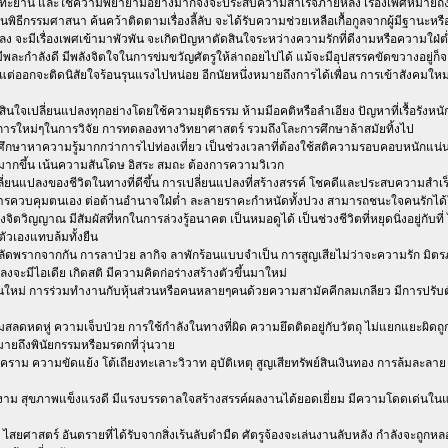
ยอทะยาน และใช้ความพยายามอย่างมากจึงจะประสบความสำเร็จภายหลัง เรื่องเพศหมายถึง
้านพิธีกรรมศาสนา ค้นคว้าติดตามเรื่องลี้ลับ จะได้รับความช่วยเหลือเกื้อกูลจากผู้มีฐานะห
ลง จะมีเรื่องเพศเข้ามาพัวพัน จะเกิดปัญหาตัดสินใจระหว่างความรักที่ดีงามหรือความใฝ่ต
 มีพละกำลังดี มีพลังจิตใจในการข่มขวัญศัตรูให้ล่าถอยไปได้ แม้จะมีอุปสรรคขัดขวางอ
าน แต่ออกจะติดนิสัยใจร้อนรุนแรงไปหน่อย อีกนัยหนึ่งหมายถึงการได้เพื่อน การเข้าสังค
ตัดสินใจเปลี่ยนแปลงทุกอย่างโดยใช้ความยุติธรรม ห้ามมีอคติหรือลำเอียง ปัญหาที่เรื้อรั
การใหม่ๆในการวิจัย การทดลองทางวิทยาศาสตร์ รวมถึงโละการศึกษาล้าสมัยทิ้งไป
ารศึกษาหาความรู้มากกว่าการไปท่องเที่ยว เป็นช่วงเวลาที่ต้องใช้สติความรอบคอบหนักแน่
มากขึ้น เน้นความสันโดษ อิสระ สมถะ ต้องการความวิเวก
ี่ยนแปลงของชีวิตในทางที่ดีขึ้น การเปลี่ยนแปลงที่สร้างสรรค์ โชคดีและประสบความสำเร
การควบคุมตนเอง ต่อต้านอำนาจใฝ่ต่ำ ละลายราคะกำหนัดทั้งปวง สามารถชนะใจคนรักได้ใน
ิตวิญญาณ มีสัมผัสที่หกในการล่วงรู้อนาคต เป็นหมอดูได้ เป็นช่วงชีวิตที่หยุดนิ่งอยู่กับท
ตัวเองแทบล้มทั้งยืน
ัดพรากจากกัน การลาป่วย ลากิจ ลาพักร้อนแบบจำเป็น การสูญเสียไม่ว่าจะความรัก มิตรภ
งจะมีไอเดีย เกิดสติ มีความคิดก่อร่างสร้างตัวขึ้นมาใหม่
ใหม่ การร่วมทำงานกับหุ้นส่วนหรือคนหลายๆคนด้วยความสามัคคีกลมเกลียว มีการปรับตัว 
ลดหดหู่ ความเจ็บป่วย การใช้กำลังในทางที่ผิด ความยึดติดอยู่กับวัตถุ ไม่แยกแยะผิดถู
ยถึงพินัยกรรมหรือมรดกที่วุ่นวาย
าม ความขัดแย้ง โต้เถียงทะเลาะวิวาท อุบัติเหตุ สูญเสียทรัพย์สินเงินทอง การล้มละลาย
งาม สุขภาพแข็งแรงดี มีแรงบรรดาลใจสร้างสรรค์ผลงานได้ยอดเยี่ยม มีความโดดเด่นในแว
สยศาสตร์ อันตรายที่ได้รับจากสิ่งเร้นลับดำมืด ศัตรูจ้องจะเล่นงานลับหลัง กำลังจะถูกหลอ