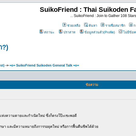
SuikoFriend : Thai Suikoden Fa
... SuikoFriend : Join to Gather 108 Stars 
ช่วยเหลือ
ค้นหา
รายชื่อสมาชิก
กล
สถานะ
ปราสาท
ข้อมูลส่วนตัว(Profile)
ไม่มีข้อ
า?)
st)
->
=o= SuikoFriend Suikoden General Talk =o=
ข้อความ
แห่งความตายและกำเนิดใหม่ ซึ่งก็ตรงโป๊ะเชะพอดี
ากษา และมีความหมายถึงการรอยุคใหม่ หรือการฟื้นคืนชีพได้ด้วย