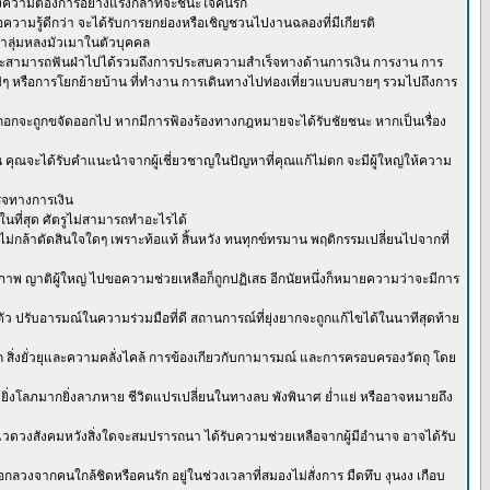
ความต้องการอย่างแรงกล้าที่จะชนะใจคนรัก
รือความรู้ดีกว่า จะได้รับการยกย่องหรือเชิญชวนไปงานฉลองที่มีเกียรติ
่ำลุ่มหลงมัวเมาในตัวบุคคล
ยู่ก็จะสามารถฟันฝ่าไปได้รวมถึงการประสบความสำเร็จทางด้านการเงิน การงาน การ
มใหม่ๆ หรือการโยกย้ายบ้าน ที่ทำงาน การเดินทางไปท่องเที่ยวแบบสบายๆ รวมไปถึงการ
งหนักอกจะถูกขจัดออกไป หากมีการฟ้องร้องทางกฎหมายจะได้รับชัยชนะ หากเป็นเรื่อง
น คุณจะได้รับคำแนะนำจากผู้เชี่ยวชาญในปัญหาที่คุณแก้ไม่ตก จะมีผู้ใหญ่ให้ความ
็จทางการเงิน
ที่สุด ศัตรูไม่สามารถทำอะไรได้
ี่ ไม่กล้าตัดสินใจใดๆ เพราะท้อแท้ สิ้นหวัง ทนทุกข์ทรมาน พฤติกรรมเปลี่ยนไปจากที่
าพ ญาติผู้ใหญ่ ไปขอความช่วยเหลือก็ถูกปฏิเสธ อีกนัยหนึ่งก็หมายความว่าจะมีการ
ปรับอารมณ์ในความร่วมมือที่ดี สถานการณ์ที่ยุ่งยากจะถูกแก้ไขได้ในนาทีสุดท้าย
ก สิ่งยั่วยุและความคลั่งไคล้ การข้องเกียวกับกามารมณ์ และการครอบครองวัตถุ โดย
 ยิ่งโลภมากยิ่งลาภหาย ชีวิตแปรเปลี่ยนในทางลบ พังพินาศ ย่ำแย่ หรืออาจหมายถึง
ดวงสังคมหวังสิ่งใดจะสมปรารถนา ได้รับความช่วยเหลือจากผู้มีอำนาจ อาจได้รับ
กลวงจากคนใกล้ชิดหรือคนรัก อยู่ในช่วงเวลาที่สมองไม่สั่งการ มืดทึบ งุนงง เกือบ