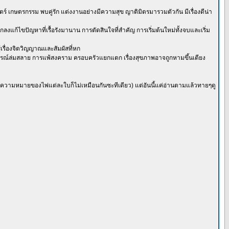
 เกษตรกรรม พบคู่รัก แต่งงานอย่างมีความสุข ญาติมิตรมารวมตัวกัน มีเรื่องดีน่า
งแก้ไขปัญหาที่เรื้อรังมานาน การตัดสินใจที่สำคัญ การเริ่มต้นใหม่ทั้งจบและเริ่ม
้เรื่องจิตวิญญาณและสัมผัสที่หก
การณ์ล่มสลาย การแพ้สงคราม ครอบครัวแยกแตก เรื่องสุขภาพอาจถูกหามขึ้นเตียง
นความหมายของไพ่แต่ละใบก็ไม่เหมือนกันซะทีเดียว) แต่อันนี้แค่อ่านตามแล้วทายๆดู