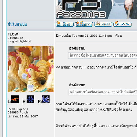
ขึ้นไปข้างบน
FLOW
ตอบเมื่อ: Tue Aug 21, 2007 11:43 pm
เรื่อง:
L'Renouille
King of Highland
อ้างอิงจาก:
ใครว่าง ซื้อโพชั่นมาดื่มแล้วมาบอกคนในบอร์ดที
<< อร่อยมากครับ.... อร่อยกว่านานามิไอซ์หน่อยนึง ถ้
อ้างอิงจาก:
งงอีกอย่างเนื้อเรื่องก่อนภาคแรก ทำไมมือถือที่
L:
H:
R:
<<แก้ต่างให้ทีมงาน แต่แรกเขาอาจจะตั้งใจให้เป็นมือถื
LV.81 Exp 551
กันดั้มยูนิคอนยังดูไฮเทคกว่าRX78สิบชั่วโคตรเลย
689980 Potch
เข้าร่วม: 11 Mar 2007
อ้าวทีฟาจุดขายไม่ได้อยู่ที่ปอดหรอกเหรอ เห็นพูดทุกท