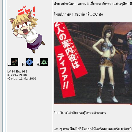
ต๋าย อย่าเน้นปอดบวมสิ เดี๋ยวเขาก็หาว่าแฟนๆทีฟามี
โพสต์ภาพหาเสียงทีฟาใน CC มั่ง
L:
H:
R:
LV.84 Exp 981
879861 Potch
เข้าร่วม: 11 Mar 2007
/me โดนไล่กลับกระทู้โหวตตัวละคร
แหะๆ ภาคนี้ยังไงก็ต้องยกให้แอริธเด่นละครับ แซ็คเ