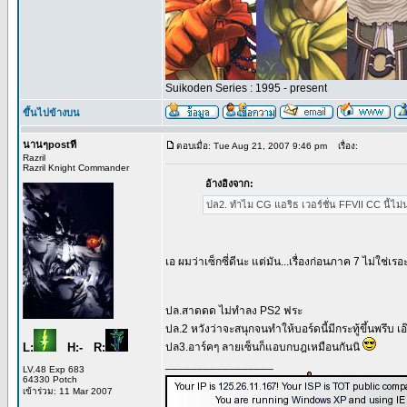
Suikoden Series : 1995 - present
ขึ้นไปข้างบน
นานๆpostที
ตอบเมื่อ: Tue Aug 21, 2007 9:46 pm
เรื่อง:
Razril
Razril Knight Commander
อ้างอิงจาก:
ปล2. ทำไม CG แอริธ เวอร์ชั่น FFVII CC นี้ไม่
เอ ผมว่าเซ็กซี่ดีนะ แต่มัน...เรื่องก่อนภาค 7 ไม่ใช่เรอ
ปล.สาดดด ไม่ทำลง PS2 ฟระ
ปล.2 หวังว่าจะสนุกจนทำให้บอร์ดนี้มีกระทู้ขึ้นพรึบ เ
L:
H:- R:
ปล3.อาร์คๆ ลายเซ็นก็แอบกบฎเหมือนกันนิ
_________________
LV.48 Exp 683
64330 Potch
เข้าร่วม: 11 Mar 2007