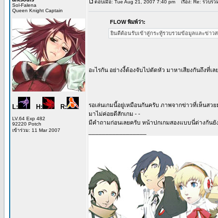
ตอบเมื่อ: Tue Aug 21, 2007 7:40 pm
เรื่อง: Re: รวบร
Sol-Falena
Queen Knight Captain
FLOW พิมพ์ว่า:
ยินดีต้อนรับเข้าสู่กระทู้รวบรวมข้อมูลและข่
อะไรกัน อย่างงี้ต้องจับไปตัดหัว มาหาเสียงกันถึงที่เล
รอเล่นเกมนี้อยู่เหมือนกันครับ ภาพจากข่าวที่เห็นสวย
L:
H:
R:
มาไม่ค่อยดีสักเกม - -
LV.64 Exp 482
มีคำถามก่อนเลยครับ หน้าปกเกมสองแบบนี่ต่างกันยังไ
92220 Potch
เข้าร่วม: 11 Mar 2007
_________________