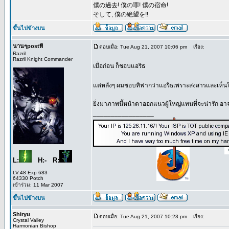
僕の過去! 僕の罪! 僕の宿命!
そして, 僕の絶望を!!
ขึ้นไปข้างบน
นานๆpostที
ตอบเมื่อ: Tue Aug 21, 2007 10:06 pm
เรื่อง:
Razril
Razril Knight Commander
เมื่อก่อน ก็ชอบแอริธ
แต่หลังๆ ผมชอบทิฟากว่าแอริธเพราะสงสารและเห็นใ
ยิ่งมาภาพนี้หน้าตาออกแนวผู้ใหญ่แทนที่จะน่ารัก อ
_________________
L:
H:- R:
LV.48 Exp 683
64330 Potch
เข้าร่วม: 11 Mar 2007
ขึ้นไปข้างบน
Shiryu
ตอบเมื่อ: Tue Aug 21, 2007 10:23 pm
เรื่อง:
Crystal Valley
Harmonian Bishop