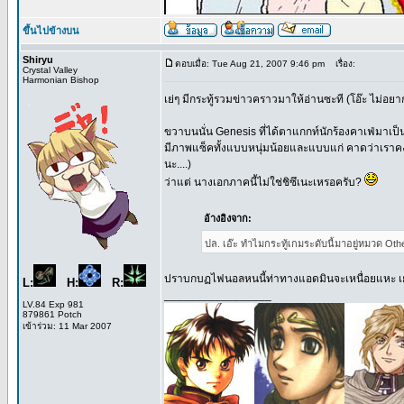
ขึ้นไปข้างบน
Shiryu
ตอบเมื่อ: Tue Aug 21, 2007 9:46 pm
เรื่อง:
Crystal Valley
Harmonian Bishop
เย่ๆ มีกระทู้รวมข่าวคราวมาให้อ่านซะที (โอ๊ะ ไม่อยา
ขวาบนนั่น Genesis ที่ได้ตาแกกท์นักร้องคาเฟ่มาเป
มีภาพแซ็คทั้งแบบหนุ่มน้อยและแบบแก่ คาดว่าเราคงได้เล
นะ....)
ว่าแต่ นางเอกภาคนี้ไม่ใช่ชิซึเนะเหรอครับ?
อ้างอิงจาก:
ปล. เอ๊ะ ทำไมกระทู้เกมระดับนี้มาอยู่หมวด Othe
ปราบกบฏไฟนอลหนนี้ท่าทางแอดมินจะเหนื่อยแหะ เ
L:
H:
R:
_________________
LV.84 Exp 981
879861 Potch
เข้าร่วม: 11 Mar 2007