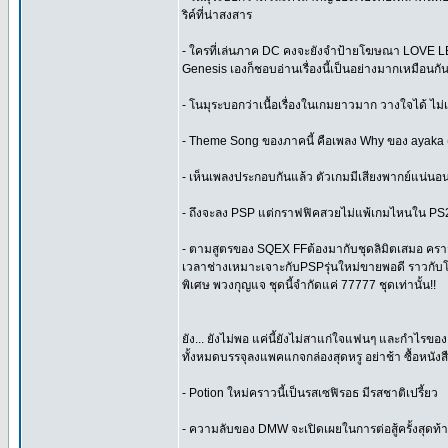
ริค์ที่น่าสงสาร
- ใครที่เล่นภาค DC คงจะยังจำป้ายโฆษณา LOVE LESS ท
Genesis เองก็ชอบอ่านเรื่องนี้เป็นอย่างมากเหมือนกั
- โนมุระบอกว่าเนื้อเรื่องในเกมยาวมาก วางใจได้ ไม่เ
- Theme Song ของภาคนี้ คือเพลง Why ของ ayaka (ที่
- เห็นเพลงประกอบกันแล้ว ตัวเกมมีเสียงพากย์แน่นอ
- ถึงจะลง PSP แต่กราฟฟิคสวยไม่แพ้เกมไหนใน PS2 แ
- ตามสูตรของ SQEX FFต้องมากับชุดลิมิตเสมอ คราว
เวลาช่างเหมาะเจาะกับPSPรุ่นใหม่ขายพอดี ราวกับโซน
พิเศษ พวงกุญแจ ชุดนี้จำกัดแค่ 77777 ชุดเท่านั้น!!
ยัง... ยังไม่พอ แค่นี้ยังไม่สาแก่ใจแฟนๆ และกำไรของ
ทั้งหมดบรรจุลงแพคแกจกล่องสุดหรู อย่าช้า ซื้อหนังสือ
- Potion ใหม่คราวนี้เป็นรสเซฟิรอธ มีรสชาติเปรี้ยว
- ความลับของ DMW จะเปิดเผยในการต่อสู้ครั้งสุดท้