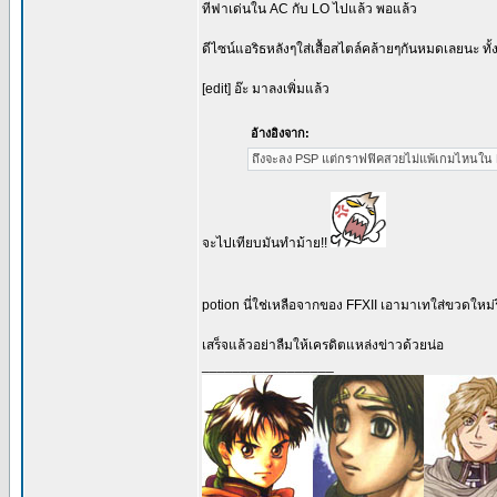
ทีฟาเด่นใน AC กับ LO ไปแล้ว พอแล้ว
ดีไซน์แอริธหลังๆใส่เสื้อสไตล์คล้ายๆกันหมดเลยนะ ทั้
[edit] อ๊ะ มาลงเพิ่มแล้ว
อ้างอิงจาก:
ถึงจะลง PSP แต่กราฟฟิคสวยไม่แพ้เกมไหนใน PS
จะไปเทียบมันทำม้าย!!
potion นี่ใช่เหลือจากของ FFXII เอามาเทใส่ขวดใหม่
เสร็จแล้วอย่าลืมให้เครดิตแหล่งข่าวด้วยน่อ
_________________