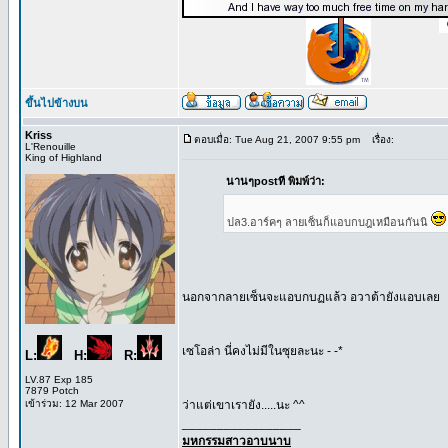
ขึ้นไปข้างบน
Kriss
ตอบเมื่อ: Tue Aug 21, 2007 9:55 pm
เรื่อง:
L'Renouille
King of Highland
นานๆpostที พิมพ์ว่า:
ปล3.อาร์คๆ ลายเซ็นก็แอบกบฎเหมือนกันนิ
นอกจากลายเซ็นจะแอบกบฏแล้ว อวาต้ายังแอบเลย
เซโอล่า นี่คงไม่มีในซุยละนะ - -*
L:
H:
R:
LV.87 Exp 185
7879 Potch
เข้าร่วม: 12 Mar 2007
ว่าแต่เขาเรายัง.....นะ ^^
_________________
มหกรรมสาวอาบนาบ