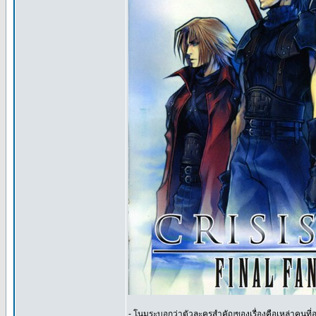
- โนมุระบอกว่าตัวละครสำคัญของเรื่องคือเหล่าคนที่อยู