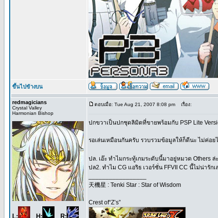
ขึ้นไปข้างบน
redmagicians
ตอบเมื่อ: Tue Aug 21, 2007 8:08 pm
เรื่อง:
Crystal Valley
Harmonian Bishop
ปกขวาเป็นปกชุดลิมิตที่ขายพร้อมกับ PSP Lite Versi
รอเล่นเหมือนกันครับ รวบรวมข้อมูลให้ก็ดีนะ ไม่ค่อย
ปล. เอ๊ะ ทำไมกระทู้เกมระดับนี้มาอยู่หมวด Others ล่ะ
ปล2. ทำไม CG แอริธ เวอร์ชั่น FFVII CC นี้ไม่น่ารัก
_________________
天機星 : Tenki Star : Star of Wisdom
Crest of“Z’s”
L:
H:
R: