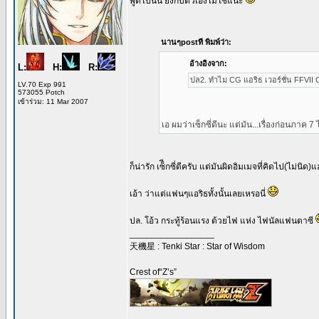
พูดไปนั่น ยังกับตัวเองไม่ใช่แน่ะ
นานๆpostที พิมพ์ว่า:
อ้างอิงจาก:
L:
H:
R:
ปล2. ทำไม CG แอริธ เวอร์ชั่น FFVII C
LV.70 Exp 991
573055 Potch
เข้าร่วม: 11 Mar 2007
เอ ผมว่าเซ็กซี่ดีนะ แต่มัน...เรื่องก่อนภาค 7 
ก็น่ารัก เซ็ีกซี่ดีครับ แต่มันผิดอิมเมจที่คิดไป(ไม่นิด)
เอ้า ว่าแต่แฟนๆแอริธทั้งนั้นเลยเหรอนี่
ปล. โอ้ว กระทู้ร้อนแรง ด้วยไฟ แห่ง ไฟนัลแฟนตาซี
_________________
天機星 : Tenki Star : Star of Wisdom
Crest of“Z’s”