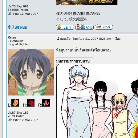
LV.70 Exp 991
573055 Potch
僕の過去! 僕の罪! 僕の宿命!
เข้าร่วม: 11 Mar 2007
そして, 僕の絶望を!!
ขึ้นไปข้างบน
Kriss
ตอบเมื่อ: Tue Aug 21, 2007 8:28 pm
เรื่อง:
L'Renouille
King of Highland
ที่อยู่ขวาบนนั่นวินเซนต์หรือเปล่าอะ
_________________
มหกรรมสาวอาบนาบ
L:
H:
R:
LV.87 Exp 185
7879 Potch
เข้าร่วม: 12 Mar 2007