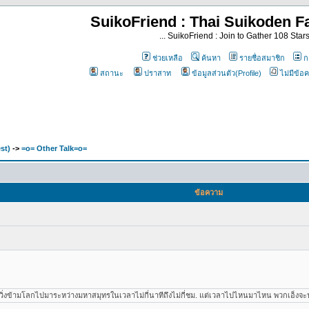
SuikoFriend : Thai Suikoden Fa
... SuikoFriend : Join to Gather 108 Stars 
ช่วยเหลือ
ค้นหา
รายชื่อสมาชิก
กล
สถานะ
ปราสาท
ข้อมูลส่วนตัว(Profile)
ไม่มีข้อ
st)
->
=o= Other Talk=o=
ข้อความ
งข้ามโลกไปมาระหว่างมหาสมุทรในเวลาไม่กี่นาทีถึงไม่กี่ชม. แต่เวลาไปไหนมาไหน พวกเอ็งจะนั่ง