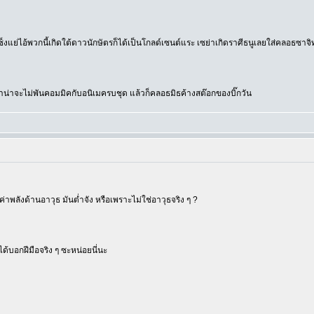
เซ็งแย่ไอ้พวกนี้เกิดใต้ดาวนักษัตรก็ได้เป็นโกลด์เซนต์แระ เซย่าเกิดราศีธนูเลยใส่คลอธซาจิท
าน่าจะไม่พันคอมมิคกับอนิเมครบชุด แล้วก็คลอธมิธค้างสต๊อกของบิ๊กวัน
 ค่าพลังด้านอาวุธ มันต่ำจัง หรือเพราะไม่ใช่อาวุธจริง ๆ ?
ด้บอกฝีมือจริง ๆ ซะหน่อยนี่นะ