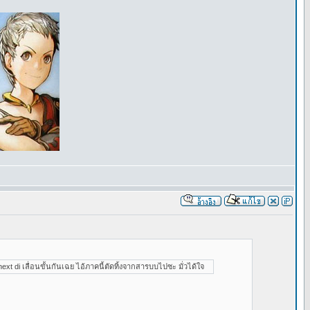
t di เลื่อนขั้นกันเฉย ไอ้ภาคนี้ตัดทิ้งจากสารบบไปซะ มั่วได้ใจ