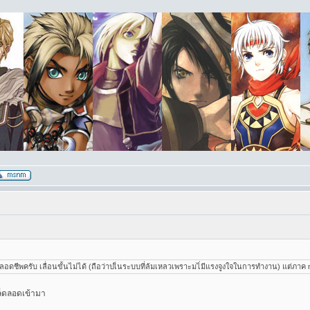
ดชีพครับ เลื่อนขั้นไม่ได้ (ถือว่าปเ็นระบบที่ล้มเหลวเพราะมไ่มีแรงจูงใจในการทำงาน) แต่ภาค nex
ล็ดลอดเข้ามา