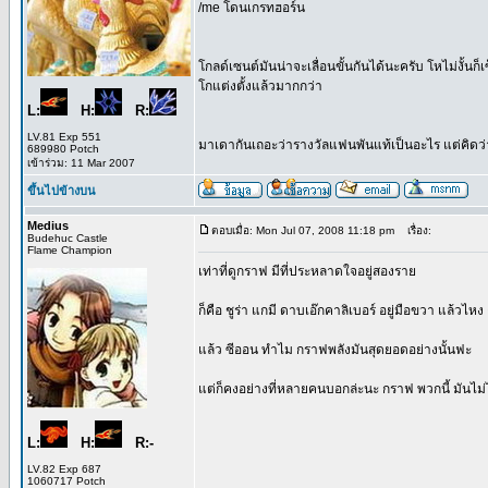
/me โดนเกรทฮอร์น
โกลด์เซนต์มันน่าจะเลื่อนขั้นกันได้นะครับ โหไม่งั้นก็
โกแต่งตั้งแล้วมากกว่า
L:
H:
R:
LV.81 Exp 551
มาเดากันเถอะว่ารางวัลแฟนพันแท้เป็นอะไร แต่คิดว่
689980 Potch
เข้าร่วม: 11 Mar 2007
ขึ้นไปข้างบน
Medius
ตอบเมื่อ: Mon Jul 07, 2008 11:18 pm
เรื่อง:
Budehuc Castle
Flame Champion
เท่าที่ดูกราฟ มีที่ประหลาดใจอยู่สองราย
ก็คือ ชูร่า แกมี ดาบเอ๊กคาลิเบอร์ อยู่มือขวา แล้วไหง
แล้ว ซีออน ทำไม กราฟพลังมันสุดยอดอย่างนั้นฟะ
แต่ก็คงอย่างที่หลายคนบอกล่ะนะ กราฟ พวกนี้ มันไม่ไ
L:
H:
R:-
LV.82 Exp 687
1060717 Potch