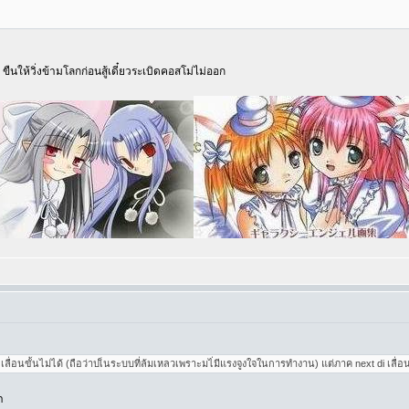
 ขืนให้วิ่งข้ามโลกก่อนสู้เดี๋ยวระเบิดคอสโม่ไม่ออก
ื่อนขั้นไม่ได้ (ถือว่าปเ็นระบบที่ล้มเหลวเพราะมไ่มีแรงจูงใจในการทำงาน) แต่ภาค next di เลื่อน
า