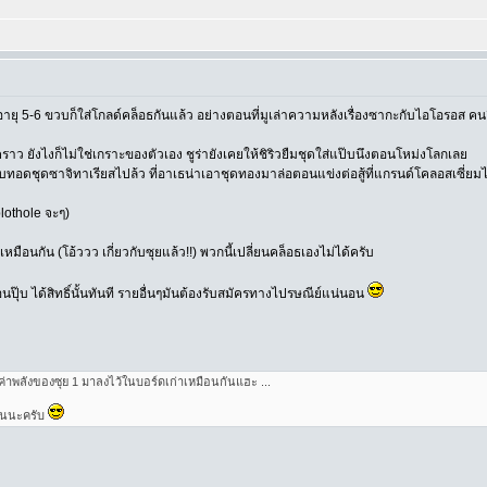
์อายุ 5-6 ขวบก็ใส่โกลด์คล็อธกันแล้ว อย่างตอนที่มูเล่าความหลังเรื่องซากะกับไอโอรอส คนอื
ราว ยังไงก็ไม่ใช่เกราะของตัวเอง ชูร่ายังเคยให้ชิริวยืมชุดใส่แป๊บนึงตอนโหม่งโลกเลย
สืบทอดชุดซาจิทาเรียสไปล้ว ที่อาเธน่าเอาชุดทองมาล่อตอนแข่งต่อสู้ที่แกรนด์โคลอสเซี่ยมไ
plothole จะๆ)
อนกัน (โอ้ววว เกี่ยวกับซุยแล้ว!!) พวกนี้เปลี่ยนคล็อธเองไม่ได้ครับ
ปุ๊บ ได้สิทธิ์นั้นทันที รายอื่นๆมันต้องรับสมัครทางไปรษณีย์แน่นอน
ำค่าพลังของซุย 1 มาลงไว้ในบอร์ดเก่าเหมือนกันแฮะ ...
ยคนนะครับ