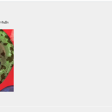
รันอีก