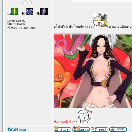
L:
H:
R:
LV.55 Exp 97
58252 Potch
อโฟรดิเต้ มันก็พอกันละว้า
ตายก่อนอัลเดบา
เข้าร่วม: 11 Jan 2008
_________________
Hancock จ๋า~~
ขึ้นไปข้างบน