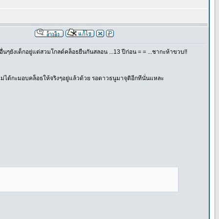
่นๆยังเด็กอยู่แต่สวมโกลด์คล็อธยืนกันสลอน ...13 ปีก่อน = = ...ชากะห้าขวบ!!
ม่ได้กะมอบคล็อธให้จริงๆอยู่แล้วด้วย รอดาวธนูมาจุติอีกทีนั่นแหละ