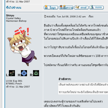
เข้าร่วม: 11 Mar 2007
ขึ้นไปข้างบน
Shiryu
ตอบเมื่อ: Tue Jul 08, 2008 2:42 am
เรื่อง:
Crystal Valley
Harmonian Bishop
ยืนยันว่าเลื่อนขั้นชุดคล็อธไม่ได้ครับ พวกโกลด์เซนต
ภาค G พวกโกลด์ก็สวมโกลด์คล็อธกันหมดแล้ว
ที่พวกเซย่าใส่ชุดทองเหมือนแค่ยืมพลังของชุดมาชั่วค
ไอโอรอสม่องไปสิบสามปีแล้ว ถ้าเลื่อนได้ก็ให้คนอื่น
จะว่าไปชูร่าสิบขวบมันก็เจี๋ยนไอโอรอสได้แล้วนี่นะ (
พวกสเป็คเตอร์ก็เกิดใหม่ตามลิขิตของดาว 108 ดาราเหมื
ไปสมัครมารีเนอร์ดีกว่าครับ คานอนขอใส่ชุดซีดราก้อน
L:
H:
R:
อ้างอิงจาก:
LV.84 Exp 981
879861 Potch
เห็นค่าพลังของชาวเซย่าแล้วนึกถึงที่มีคนท
เข้าร่วม: 11 Mar 2007
ชาวบอร์ดใหม่น่าจะยังไม่มีคนเห็นอีกหลา
เคยแปะลงกระทู้รวมของเก่าแต่ลิงค์หายไปแหล่ว
เดี๋ยวอัพลงวิกิไว้เลยแล้วกันฮับ