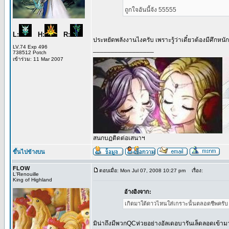
ถูกใจอันนี้จัง 55555
L:
H:
R:
ประหยัดพลังงานไงครับ เพราะรู้ว่าเดี๋ยวต้องมีศึกหนัก
LV.74 Exp 496
_________________
738512 Potch
เข้าร่วม: 11 Mar 2007
สนกบฏติดต่อเสนาฯ
ขึ้นไปข้างบน
FLOW
ตอบเมื่อ: Mon Jul 07, 2008 10:27 pm
เรื่อง:
L'Renouille
King of Highland
อ้างอิงจาก:
เกิดมาใต้ดาวไหนใส่เกราะนั้นตลอดชีพครับ เล
มิน่าถึงมีพวกQCห่วยอย่างอัลเดอบารันเล็ดลอดเข้าม