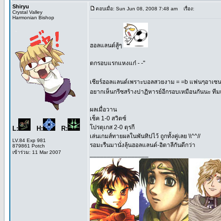
Shiryu
ตอบเมื่อ: Sun Jun 08, 2008 7:48 am
เรื่อง:
Crystal Valley
Harmonian Bishop
ฮอลแลนด์สู้ๆ
ตกรอบแรกแหงแก๋ - -"
เชียร์ฮอลแลนด์เพราะบอลสวยงาม = =b แฟนๆอาเซนอ
อยากเห็นกรีซสร้างปาฏิหารย์อีกรอบเหมือนกันนะ ทีมแ
ผลเมื่อวาน
เช็ค 1-0 สวิตซ์
โปรตุเกส 2-0 ตุรกี
L:
H:
R:
เล่นเกมส์ทายผลในพันทิปไว้ ถูกทั้งคู่เลย \\^^//
LV.84 Exp 981
รอมะรืนมานั่งลุ้นฮอลแลนด์-อิตาลีกันดีกว่า
879861 Potch
เข้าร่วม: 11 Mar 2007
_________________