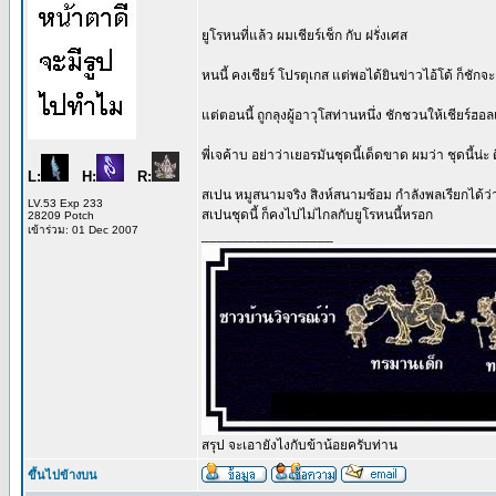
ยูโรหนที่แล้ว ผมเชียร์เช็ก กับ ฝรั่งเศส
หนนี้ คงเชียร์ โปรตุเกส แต่พอได้ยินข่าวไอ้โด้ ก็ชั
แต่ตอนนี้ ถูกลุงผู้อาวุโสท่านหนึ่ง ชักชวนให้เชียร์ฮอ
พี่เจค้าบ อย่าว่าเยอรมันชุดนี้เด็ดขาด ผมว่า ชุดนี้น่ะ
L:
H:
R:
สเปน หมูสนามจริง สิงห์สนามซ้อม กำลังพลเรียกได้ว่
LV.53 Exp 233
สเปนชุดนี้ ก็คงไปไม่ไกลกับยูโรหนนี้หรอก
28209 Potch
เข้าร่วม: 01 Dec 2007
_________________
สรุป จะเอายังไงกับข้าน้อยครับท่าน
ขึ้นไปข้างบน