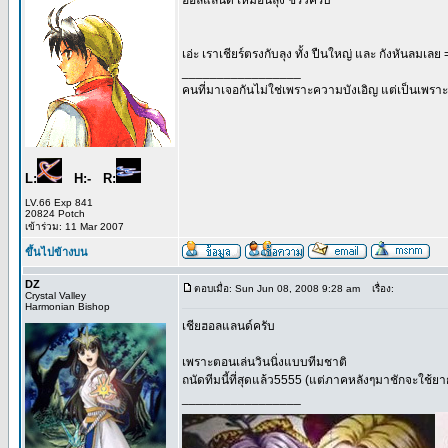
ฮอลแลนด์ เหมือนลุง ชีริวครับ
เอ่ะ เราเชียร์ตรงกับลุง ทั้ง ปืนใหญ่ และ กังหันลมเลย 
_________________
คนที่มาเจอกันไม่ใช่เพราะความบังเอิญ แต่เป็นเพราะ
L:
H:- R:
LV.66 Exp 841
20824 Potch
เข้าร่วม: 11 Mar 2007
ขึ้นไปข้างบน
DZ
ตอบเมื่อ: Sun Jun 08, 2008 9:28 am
เรื่อง:
Crystal Valley
Harmonian Bishop
เชียฮอลแลนด์ครับ
เพราะตอนเล่นวินนิ่งแบบทีมชาติ
ถนัดทีมนี้ที่สุดแล้ว5555 (แต่ภาคหลังๆมาชักจะใช้ยาก
_________________