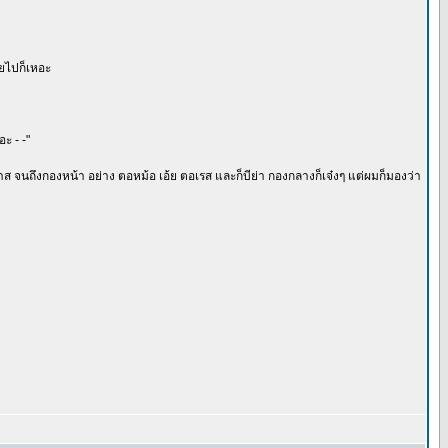
ายไปก็เหอะ
อะ - -"
ส จนถึงกองหน้า อย่าง ตอหม้อ เอ้ย ตอเรส และก็บีย่า กองกลางก็เจ๋งๆ แต่ผมก็มองว่า