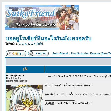
บอลยูโรเชียร์ทีมอะไรกันมั่งเหรอครับ
ไปที่หน้า
1
,
2
,
3
,
4
,
5
,
6
,
7
ถัดไป
SuikoFriend : Thai Suikoden Fansite (Beta Te
ผู้ตั้ง
redmagicians
ตอบเมื่อ: Sun Jun 08, 2008 12:25 am
เรื่อง: บอลยูโรเชี
Crystal Valley
Harmonian Bishop
ถามหน่อยครับ เห็นคนดูบอลพอสมควร
ผมเชียร์ เยอรมัน มาตั้งแต่ตอนเรียน ม.3 ล่ะ ชอบผลง
_________________
天機星 : Tenki Star : Star of Wisdom