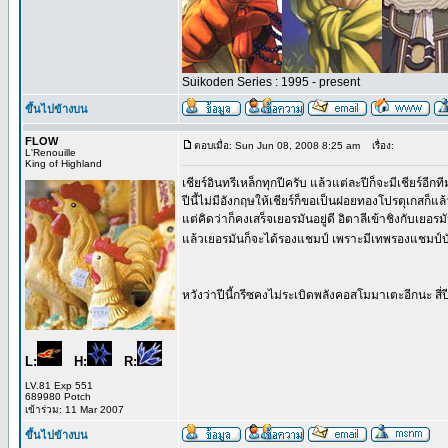
Suikoden Series : 1995 - present
ขึ้นไปข้างบน
FLOW
ตอบเมื่อ: Sun Jun 08, 2008 8:25 am
เรื่อง:
L'Renouille
King of Highland
เชียร์อินทรีเหล็กทุกปีครับ แล้วแต่ละปีก็จะมีเชียร์อีก
ปีนี้ไม่มีอังกฤษให้เชียร์ก็ขอเป็นฝอยทองโปรตุเกสก็แล้
แต่คิดว่าก็คงเสร็จเยอรมันอยู่ดี อิตาลีเข้าชิงกับเยอร
แล้วเยอรมันก็จะได้รองแชมป์ เพราะมีเทพรองแชมป์บั
หวังว่าปีนี้กรีซคงไม่ระเบิดพลังคอสโมมาเตะอีกนะ สี่
L:
H:
R:
LV.81 Exp 551
689980 Potch
เข้าร่วม: 11 Mar 2007
ขึ้นไปข้างบน