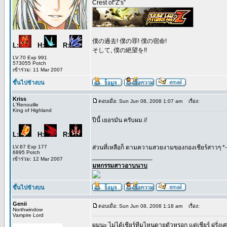
Crest of“Z’s”
僕の過去! 僕の罪! 僕の宿命!
L:
H:
R:
そして, 僕の絶望を!!
LV.70 Exp 991
573055 Potch
เข้าร่วม: 11 Mar 2007
ขึ้นไปข้างบน
Kriss
ตอบเมื่อ: Sun Jun 08, 2008 1:07 am
เรื่อง:
L'Renouille
King of Highland
ปีนี้ เยอรมัน ครับผม //
L:
H:
R:
LV.87 Exp 177
ส่วนที่เหลือก็ ตามความสวยงามของกองเชียร์สาวๆ *-
6895 Potch
_________________
เข้าร่วม: 12 Mar 2007
มหกรรมสาวอาบนาบ
ขึ้นไปข้างบน
Genii
ตอบเมื่อ: Sun Jun 08, 2008 1:18 am
เรื่อง:
Northwindow
Vampire Lord
ผมนะ ไม่ได้เชียร์ทีมไหนตายตัวหรอก แต่เชียร์ ฝรั่งเศส