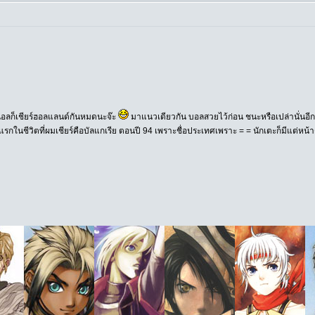
ลก็เชียร์ฮอลแลนด์กันหมดนะจ๊ะ
มาแนวเดียวกัน บอลสวยไว้ก่อน ชนะหรือเปล่านั่นอีกเ
รกในชีวิตที่ผมเชียร์คือบัลแกเรีย ตอนปี 94 เพราะชื่อประเทศเพราะ = = นักเตะก็มีแต่หน้