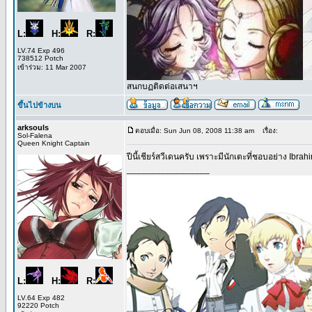
L:
H:
R:
LV.74 Exp 496
738512 Potch
เข้าร่วม: 11 Mar 2007
สนกบฏติดต่อเสนาฯ
ขึ้นไปข้างบน
arksouls
ตอบเมื่อ: Sun Jun 08, 2008 11:38 am
เรื่อง:
Sol-Falena
Queen Knight Captain
ปีนี้เชียร์สวีเดนครับ เพราะมีนักเตะที่ชอบอย่าง Ibrah
_________________
L:
H:
R:
LV.64 Exp 482
92220 Potch