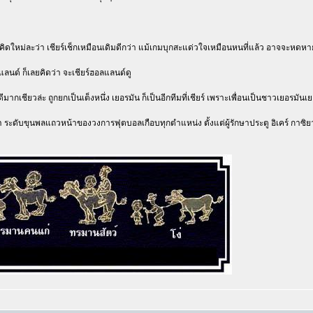
กจะคิดใหม่ละว่า เชียร์เช็กเหมือนเดิมดีกว่า แม้เกมบุกสะแด่วใจเหมือนหนที่แล้ว อาจจะหดห
ลแลนด์ ก็เลยคิดว่า จะเชียร์ฮอลแลนด์ดู
 ดีมากเชียวล่ะ ถูกยกเป็นเต็งหนึ่ง เยอรมัน ก็เป็นอีกทีมที่เชียร์ เพราะเพื่อนเป็นชาวเยอรมันเย
า ระดับขุนพลแถวหน้าของวงการฟุตบอลเกือบทุกตำแหน่ง ตั้งแต่ผู้รักษาประตู อิเคร์ กาซิยา