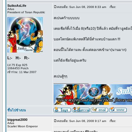
SuikoAsLife
ตอบเมื่อ: Sun Jun 08, 2008 8:33 am
เรื่อง:
Arlus
President of Toran Republic
สเปนคร้าบบบบบ
เคยเชียร์ทิ้งไว้เมื่อ 8(หรือ10) ปีที่แล้ว สมัยที่ราอูล
บอลโลกนัดแพ้เกลหลีใต้นี่ทำแทบบ้านแตก !!!
ตอนนี้ไมได้ตามละ ตั้งแต่ตอเรสเข้ามา(นานมาก)
L:- H:- R:-
แต่ก็ยังเชียร์อยู่นะครับ
LV.75 Exp 925
1064453 Potch
เข้าร่วม: 11 Mar 2007
สเปนสู้ๆๆ
_________________
ขึ้นไปข้างบน
biggreat2000
ตอบเมื่อ: Sun Jun 08, 2008 9:17 am
เรื่อง:
Arlus
Scarlet Moon Emperor