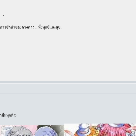
=='
การชักนำของดวงดาว....ทั้งทุกข์และสุข..
ขึ้นทุกทีๆ)