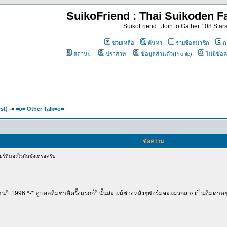
SuikoFriend : Thai Suikoden Fa
... SuikoFriend : Join to Gather 108 Stars 
ช่วยเหลือ
ค้นหา
รายชื่อสมาชิก
กล
สถานะ
ปราสาท
ข้อมูลส่วนตัว(Profile)
ไม่มีข้อ
st)
->
=o= Other Talk=o=
ข้อความ
ยร์ทีมอะไรกันมั่งเหรอครับ
านปี 1996 *-* ดูบอลทีมชาติครั้งแรกก็ปีนั้นล่ะ แม้ช่วงหลังๆฟอร์มจะแผ่วกลายเป็นทีมดา