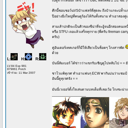
เป็ดูจากไหนน่ะ ได้ข่าวว่า UBC ตัดเหลือ 2 1/2 ชม. (
ศึกนี้ชอบชอว์นVSป๋าแฟลร์ที่สุดละ ถึงป๋าแกจะปล้ำแก
ปีอย่างยิ่งใหญ่ที่คนดูร้องไห้กันทั้งสนาม ทำเอาสองค
สามเส้าปกติจะเป็นคิวของซีน่าที่จะอู้จนอีกสองคนเห
หรือ STFU เจอแล้วเสร็จทุกราย (พี่ครับ fireman carr
ครับ)
คู่อันเดอร์เทคเกอร์ก็มีให้เสียวเป็นช็อตๆ โกงสารพัด
ด้วย
L:
H:
R:
บันนี่ลัมเบอร์ ได้ข่าวว่าแขกรับเชิญดูไปหลับไป = 
LV.84 Exp 981
879861 Potch
เข้าร่วม: 11 Mar 2007
ชาโวแพ้ทุเรศ ทำเอาแฟนๆ ECW พากันบ่นว่าแชมป์ EC
อันนี้ดูทุเรศจัง = =
มันนี่เวเธอร์ตั้งใจเล่นตามบทเต็มที่เลยเว้ย โกงซะน่
_________________