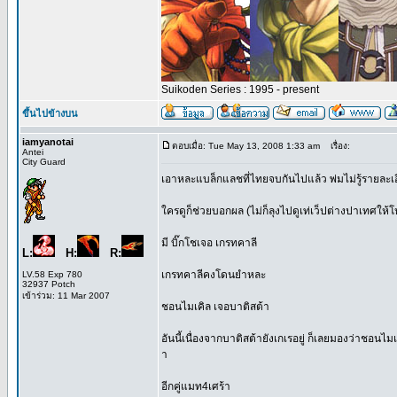
Suikoden Series : 1995 - present
ขึ้นไปข้างบน
iamyanotai
ตอบเมื่อ: Tue May 13, 2008 1:33 am
เรื่อง:
Antei
City Guard
เอาหละแบล็กแลชที่ไทยจบกันไปแล้ว พ่มไม่รู้รายละเอ
ใครดูก็ช่วยบอกผล (ไม่ก็ลุงไปดูเท่เว็ปต่างปาเทศให้โ
มี บิ๊กโชเจอ เกรทคาลี
L:
H:
R:
เกรทคาลีคงโดนยำหละ
LV.58 Exp 780
32937 Potch
เข้าร่วม: 11 Mar 2007
ชอนไมเคิล เจอบาติสต้า
อันนี้เนื่องจากบาติสต้ายังเกเรอยู่ ก็เลยมองว่าชอนไม
า
อีกคู่แมท4เศร้า