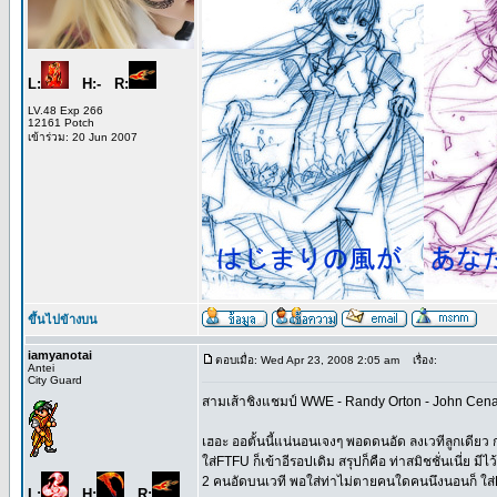
L:
H:- R:
LV.48 Exp 266
12161 Potch
เข้าร่วม: 20 Jun 2007
ขึ้นไปข้างบน
iamyanotai
ตอบเมื่อ: Wed Apr 23, 2008 2:05 am
เรื่อง:
Antei
City Guard
สามเส้าชิงแชมป์ WWE - Randy Orton - John Cen
เฮอะ ออตั้นนี้แน่นอนเจงๆ พอดดนอัด ลงเวทีลูกเดียว กล
ใส่FTFU ก็เข้าอีรอปเดิม สรุปก็คือ ท่าสมิชชั่นเนี่ย มี
2 คนอัดบนเวที พอใส่ท่าไม่ตายคนใดคนนึงนอนก็ ใส่R
L:
H:
R: