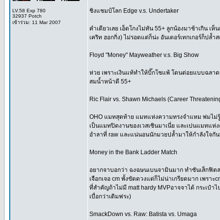
ชิงแชมป์โลก Edge v.s. Undertaker
LV.58 Exp 780
32937 Potch
เข้าร่วม: 11 Mar 2007
คำเดียวเลย เอ็ดโกงไม่ทัน 55+ ลูกน้องมาช้าเกิน เห็น
เคริท ฮอกกิ่ง) ไม่รอดแต่ก็น่ะ อันเดอร์เทกเกอร์ก็ปล้
Floyd "Money" Mayweather v.s. Big Show
ห่วย เพราะเงินแท้ทำให้บิ๊กโชแพ้ โดนต่อยแบบฉลาดน
สมน้ำหน้าดี 55+
Ric Flair vs. Shawn Michaels (Career Threatenin
OHO แมทสุดท้าย แมทแห่งความทรงจำแหม พ่มไม่รู้หลอ
เป็นแมทปิดงานของเวสเซินมาเนี่ย และเปนแมทแห่ง
อำลาที่ raw และแน่นอนนักมวยปล้ำมาให้กำลังใจกั
Money in the Bank Ladder Match
อยากจาบอกว่า ฉงฉษนเบนจามินมาก ทำซันเส็กฟิตลงม
เจือกเจอ cm พั้งขัดดวงแต่ก็ไม่น่าเกรียดมาก เพราะ
ที่สำคัญถ้าไม่มี matt hardy MVPอาจจาได้ กระเป๋าไ
เบื่อกว่าเดิมฟระ)
SmackDown vs. Raw: Batista vs. Umaga