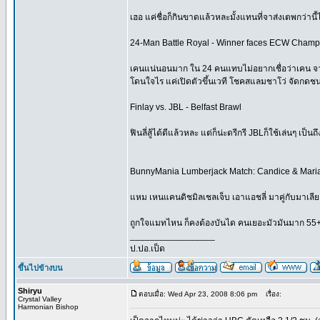
เฮอ แค่ชื่อก็กินขาดแล้วหละมั้งแทนที่จาส่งเตพกว่านี้
24-Man Battle Royal - Winner faces ECW Champ
เคนแน่นอนมาก ใน 24 คนแทบไม่อยากเชื่อว่าเคน จาได
โดนใจไร แค่เปิดตัวขึ้นเวที โชคสแลมชาโว่ จัดกดชน
Finlay vs. JBL - Belfast Brawl
ฟินลี่สู้ได้ดีแล้วหละ แต่ก็น่ะดรีกรี JBLก็ใช้เล่นๆ 
BunnyMania Lumberjack Match: Candice & Maria
แหม เหนแคนดิชมิลเชลเจ็บ เอาแอชลี่ มาคู่กับมาเลียแ
ถูกใจแมทไหน ก็คงต้องบันได คนเยอะมัวมันมาก 55+ แต่ก
_________________
ป.ปอ.เป็ด
ขึ้นไปข้างบน
Shiryu
ตอบเมื่อ: Wed Apr 23, 2008 8:06 pm
เรื่อง:
Crystal Valley
Harmonian Bishop