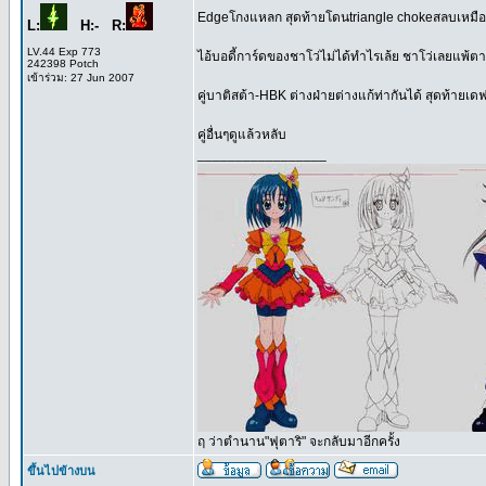
Edgeโกงแหลก สุดท้ายโดนtriangle chokeสลบเหมื
L:
H:- R:
LV.44 Exp 773
ไอ้บอดี้การ์ดของชาโว่ไม่ได้ทำไรเล้ย ชาโว่เลยแพ้ต
242398 Potch
เข้าร่วม: 27 Jun 2007
คู่บาติสต้า-HBK ต่างฝ่ายต่างแก้ท่ากันได้ สุดท้า
คู่อื่นๆดูแล้วหลับ
_________________
ฤ ว่าตำนาน"ฟุตาริ" จะกลับมาอีกครั้ง
ขึ้นไปข้างบน