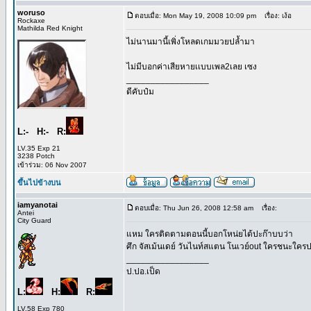
woruso
ตอบเมื่อ: Mon May 19, 2008 10:09 pm
เรื่อง: เง้อ
Rockaxe
Mathilda Red Knight
ไม่นานมานี้เพิ่งโหลดเกมมวยปล้ำมา
ไม่มีบอกค่าเสียหายเเบบเพล2เลย เซง
_________________
ดีคับป๋ม
L:- H:- R:
LV.35 Exp 21
3238 Potch
เข้าร่วม: 06 Nov 2007
ขึ้นไปข้างบน
iamyanotai
ตอบเมื่อ: Thu Jun 26, 2008 12:58 am
เรื่อง:
Antei
City Guard
แหม ใครติดตามตอนนี้บอกโหน่ยได้ปะก๊าบบว่า
ศึก จัสเม้นเดย์ วันไนท์สแตน โนเวย์out ใครชนะใคร
_________________
ป.ปอ.เป็ด
L:
H:
R:
LV.58 Exp 780