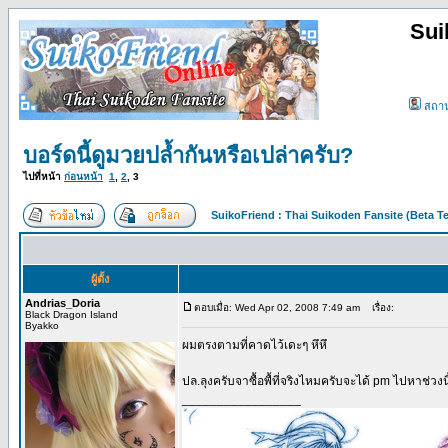
Sui
สถา
บอร์ดนี้ดูมวยปล้ำกันหรือเปล่าครับ?
ไปที่หน้า
ก่อนหน้า
1
,
2
,
3
SuikoFriend : Thai Suikoden Fansite (Beta Te
ผู้ตั้ง
Andrias_Doria
ตอบเมื่อ: Wed Apr 02, 2008 7:49 am
เรื่อง:
Black Dragon Island
Byakko
ผมตรงตามที่คาดไว้เดะๆ หึหึ
ปล.ลุงครับจาซื้อพื้ที่จริงไหมครับจะได้ pm ไปหาช่วงน
_________________