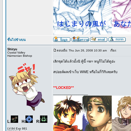
ขึ้นไปข้างบน
Shiryu
ตอบเมื่อ: Thu Jun 26, 2008 10:30 am
เรื่อง:
Crystal Valley
Harmonian Bishop
เลิกขุดได้แล้วมั้งนิ ทู้นี้ =w= หนูก็ไม่ได้ดูอ่ะ
สปอยล์ผลเข้าเว็บ WWE หรือไม่ก็วิกิเลยครับ
**LOCKED**
_________________
L:
H:
R:
LV.84 Exp 981