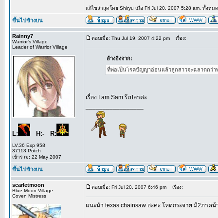
แก้ไขล่าสุดโดย Shiryu เมื่อ Fri Jul 20, 2007 5:28 am, ทั้งหมด 
ขึ้นไปข้างบน
Rainny7
ตอบเมื่อ: Thu Jul 19, 2007 4:22 pm
เรื่อง:
Warrior's Village
Leader of Warrior Village
อ้างอิงจาก:
ที่พ่อเป็นโรคปัญญาอ่อนแล้วลูกสาวจะฉลาดกว่า
เรื่อง I am Sam รึเปล่าค่ะ
_________________
L:
H:- R:
LV.36 Exp 958
37113 Potch
เข้าร่วม: 22 May 2007
ขึ้นไปข้างบน
scarletmoon
ตอบเมื่อ: Fri Jul 20, 2007 6:46 pm
เรื่อง:
Blue Moon Village
Coven Mistress
แนะนำ texas chainsaw อ่ะค่ะ โหดกระจาย มี2ภาคน้