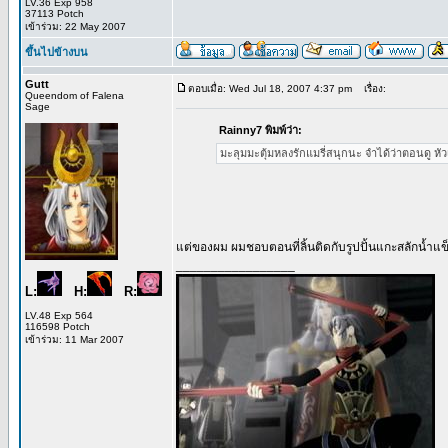
LV.36 Exp 958
37113 Potch
เข้าร่วม: 22 May 2007
ขึ้นไปข้างบน
Gutt
ตอบเมื่อ: Wed Jul 18, 2007 4:37 pm
เรื่อง:
Queendom of Falena
Sage
Rainny7 พิมพ์ว่า:
มะลุมมะตุ้มหลงรักแมรี่สนุกนะ จำได้ว่าตอนดู 
แต่ของผม ผมชอบตอนที่ลิ้นติดกับรูปปั้นแกะสลักน้ำแข
_________________
L:
H:
R:
LV.48 Exp 564
116598 Potch
เข้าร่วม: 11 Mar 2007