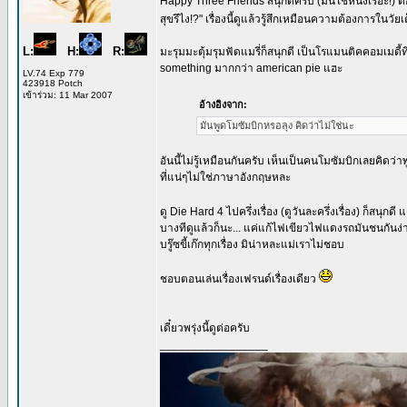
Happy Three Friends สนุกดีครับ (มันใช่หนังเรอะ!) ตอน
สุขรึไง!?" เรื่องนี้ดูแล้วรู้สึกเหมือนความต้องการในวัยเ
L:
H:
R:
มะรุมมะตุ้มรุมฟัดแมรี่ก็สนุกดี เป็นโรแมนติคคอมเมดี
something มากกว่า american pie แฮะ
LV.74 Exp 779
423918 Potch
เข้าร่วม: 11 Mar 2007
อ้างอิงจาก:
มันพูดโมซัมบิกหรอลุง คิดว่าไม่ใช่นะ
อันนี้ไม่รู้เหมือนกันครับ เห็นเป็นคนโมซัมบิกเลยคิดว่า
ที่แน่ๆไม่ใช่ภาษาอังกฤษหละ
ดู Die Hard 4 ไปครึ่งเรื่อง (ดูวันละครึ่งเรื่อง) ก็สนุกด
บางทีดูแล้วก็นะ... แค่แก้ไฟเขียวไฟแดงรถมันชนกันง
บรู๊ซขี้เก๊กทุกเรื่อง มิน่าหละแม่เราไม่ชอบ
ชอบตอนเล่นเรื่องเฟรนด์เรื่องเดียว
เดี๋ยวพรุ่งนี้ดูต่อครับ
_________________