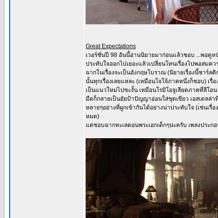
Great Expectations
เวอร์ชั่นปี 98 อันนี้อ่านนิยายมาก่อนแล้วชอบ ...พอดูห
ประทับใจออกไปเยอะแล้วเปลี่ยนโทนเรื่องไปพอสมคว
ฉากในเรื่องจะเป็นอังกฤษโบราณ (นิยายเรื่องนี้ชาร์ลดิ
นั้นทุกเรื่องเลยแหละ (เหมือนโจโจ้ภาคหนึ่งก็ชอบ) 
เป็นแนวใหม่ไปซะงั้น เหมือนโรมิโอจูเลียตภาคที่ลีโอน
มืดก็กลายเป็นยัยป้าปัญญาอ่อนใส่ชุดเขียว เอสเตลล
หลายๆอย่างที่ผูกเข้ากันได้อย่างน่าประทับใจ (เ่ช่นเรื่อ
หมด)
แต่ชอบฉากทะเลตอนพระเอกเด็กๆน่ะครับ เพลงประกอบ