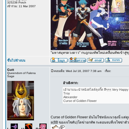
325238 Potch
เข้าร่วม: 11 Mar 2007
"มหาสมุทรดวงดาว" กบฎกองทัพใหม่เคลื่อนทัพเข้าสู่ซ
ขึ้นไปข้างบน
Gutt
ตอบเมื่อ: Wed Jul 18, 2007 7:38 am
เรื่อง:
Queendom of Falena
Sage
อ้างอิงจาก:
เอ้ามาแนะนำหนังสไตล์ลุงกั๊ต หึๆๆๆ Very Happy
Troy
Alexander
Curse of Golden Flower
Curse of Golden Flower มันไม่ใช่หนังแนวลุงนี่ แต่ดูแล้
ย(อิอิ ของเจโชคับ)โดฆ่่ายกทัพ กะตอนจบที่เจโชฆ่าตัวต