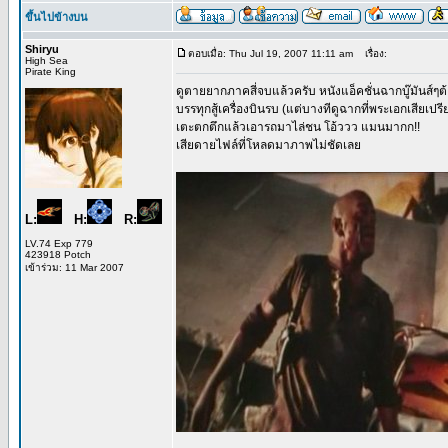
ขึ้นไปข้างบน
Shiryu
ตอบเมื่อ: Thu Jul 19, 2007 11:11 am
เรื่อง:
High Sea
Pirate King
ดูตายยากภาคสี่จบแล้วครับ หนังแอ็คชั่นฉากบู๊มันส์ๆต้
บรรทุกสู้เครื่องบินรบ (แต่บางทีดูฉากที่พระเอกเสียเปรีย
เตะตกตึกแล้วเอารถมาไล่ชน โอ้ววว แมนมากก!!
เสียดายไฟล์ที่โหลดมาภาพไม่ชัดเลย
L:
H:
R:
LV.74 Exp 779
423918 Potch
เข้าร่วม: 11 Mar 2007