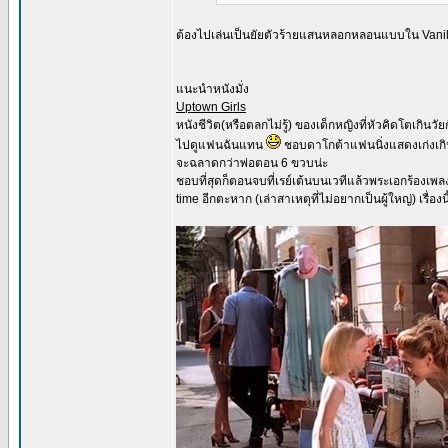
ต้องไปเล่นเป็นยัยตัวร้ายแสนหลอกหลอนแบบใน Vanil
แนะนำหนังมั่ง
Uptown Girls
หนังชีวิต(หรือตลกไม่รู้) ของเด็กหญิงที่หัวคิดโตเกิ
ไปดูแฟนฉันแทน
ชอบดาโกต้าแฟนนิ่งแสดงเก่งเกินเด็
จะฉลาดกว่าพ่อตอน 6 ขวบน่ะ
ชอบที่สุดก็ตอนจบที่เรย์เต้นบนเวทีแล้วพระเอกร้องเพล
time อีกตะหาก (เล่าสาเหตุที่ไม่อยากเป็นผู้ใหญ่) เรื่