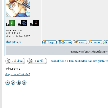
L:
H:
R:
LV.56 Exp 524
41917 Potch
เข้าร่วม: 14 Mar 2007
ขึ้นไปข้างบน
แสดงเฉพาะข้อความที่ตอบในระยะเ
SuikoFriend : Thai Suikoden Fansite (Beta Te
หน้า
2
จาก
2
เฝ้าดูการตอบในหัวข้อนี้