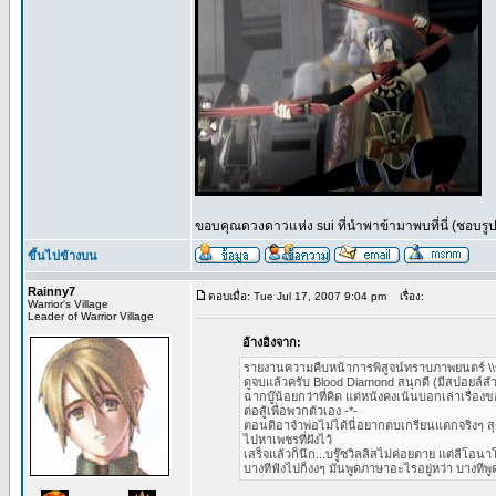
ขอบคุณดวงดาวแห่ง sui ที่นำพาข้ามาพบที่นี่ (ชอบรูปนี
ขึ้นไปข้างบน
Rainny7
ตอบเมื่อ: Tue Jul 17, 2007 9:04 pm
เรื่อง:
Warrior's Village
Leader of Warrior Village
อ้างอิงจาก:
รายงานความคืบหน้าการพิสูจน์ทราบภาพยนตร์ \\^
ดูจบแล้วครับ Blood Diamond สนุกดี (มีสปอยล์สำ
ฉากบู๊น้อยกว่าที่คิด แต่หนังคงเน้นบอกเล่าเรื่อง
ต่อสู้เพื่อพวกตัวเอง -*-
ตอนดิอาจำพ่อไม่ได้นี่อยากตบเกรียนแตกจริงๆ ส
ไปหาเพชรที่ฝังไว้
เสร็จแล้วก็นึก...บรู๊ซวิลลิสไม่ค่อยตาย แต่ลีโอนา
บางทีฟังไปก็งงๆ มันพูดภาษาอะไรอยู่หว่า บางทีพูด