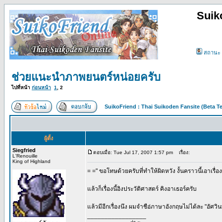
Suik
สถานะ
ช่วยแนะนำภาพยนตร์หน่อยครับ
ไปที่หน้า
ก่อนหน้า
1
,
2
SuikoFriend : Thai Suikoden Fansite (Beta Te
ผู้ตั้ง
Siegfried
ตอบเมื่อ: Tue Jul 17, 2007 1:57 pm
เรื่อง:
L'Renouille
King of Highland
= =" ขอโทษด้วยครับที่ทําให้ผิดหวัง งั้นคราวนี้เอาเ
แล้วก็เรื่องนี้อิงประวัติศาสตร์ คิงอาเธอร์ครับ
แล้วมีอีกเรื่องนึง ผมจําชือ่ภาษาอังกฤษไม่ได้ละ "อัศวินพ
_________________