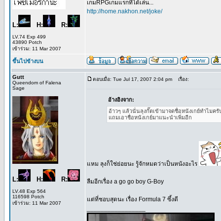
เกมRPGเกมแรกที่ได้เล่น...
http://home.nakhon.net/joke/
L:
H:
R:
LV.74 Exp 499
43890 Potch
เข้าร่วม: 11 Mar 2007
ขึ้นไปข้างบน
Gutt
ตอบเมื่อ: Tue Jul 17, 2007 2:04 pm
เรื่อง:
Queendom of Falena
Sage
อ้างอิงจาก:
อ้าวๆ แล้วนั่นลุงกั๊ตเข้ามาจดชื่อหนังเกย์ทำไมครั
แถมเอาชื่อหนังเกย์มาแนะนำเพิ่มอีก
แหม ลุงก็ใช่ย่อยนะ รู้จักหมดว่าเป็นหนังอะไร
L:
H:
R:
ลืมอีกเรื่อง a go go boy G-Boy
LV.48 Exp 564
116598 Potch
แต่ที่ชอบสุดนะ เรื่อง Formula 7 ซึ้งดี
เข้าร่วม: 11 Mar 2007
_________________