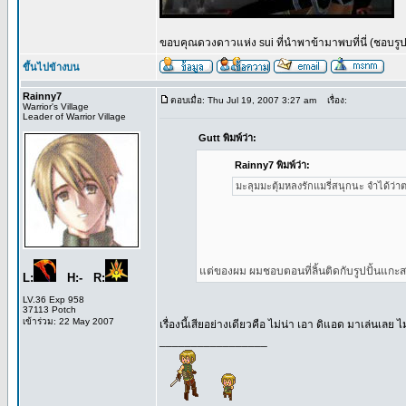
ขอบคุณดวงดาวแห่ง sui ที่นำพาข้ามาพบที่นี่ (ชอบรูปนี
ขึ้นไปข้างบน
Rainny7
ตอบเมื่อ: Thu Jul 19, 2007 3:27 am
เรื่อง:
Warrior's Village
Leader of Warrior Village
Gutt พิมพ์ว่า:
Rainny7 พิมพ์ว่า:
มะลุมมะตุ้มหลงรักแมรี่สนุกนะ จำได้ว
แต่ของผม ผมชอบตอนที่ลิ้นติดกับรูปปั้นแกะส
L:
H:- R:
LV.36 Exp 958
37113 Potch
เข้าร่วม: 22 May 2007
เรื่องนี้เสียอย่างเดียวคือ ไม่น่า เอา ดิแอด มาเล่นเลย 
_________________