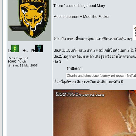
There 's some thing about Mary..
Meet the parent + Meet the Focker
รัประกัน ฮาพอที่จะเอามุกมาแต่งฟิคนรกสไตล์นานๆ
ปล.หนังแบบที่ผมแนะนำน่ะ แค่มีเกย์เป็นตัวเอกนะ ไม่ใช่
L:
H:- R:
ปล.2.ไปดูผ้าเหลืองมาแล้ว เพิ่งรู่ว่าเรื่องมันโคตรฮาเ
LV.37 Exp 881
30962 Potch
ปล.3.
เข้าร่วม: 11 Mar 2007
อ้างอิงจาก:
Charlie and chocolate factory หนังหลอกเด็ก(ไม
เรื่องนี้ลุงก็ชอบ อืมๆ เรามันแฟนทิม เบอร์ตัน นิ
_________________