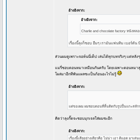
อ้างอิงจาก:
อ้างอิงจาก:
Charlie and chocolate factory หนังหลอ
เรื่องนี้ลุงก็ชอบ อืมๆ เรามันแฟนทิม เบอร์ตัน น
ส่วนผมดูเพราะจอห์นนี่เด็ป เล่นได้ทุกบทจริงๆ แต่หล
แมรี่ชอบตอนหมาเหมือนกันครับ โดยเฉพาะตอนหมาลุ
โผล่มาอีกทีพันแผลซะเป็นก้อนอะไรไม่รู้
อ้างอิงจาก:
แต่ของผม ผมชอบตอนที่ลิ้นติดกับรูปปั้นแกะสลัก
คิดว่าลุงกั๊ตจะชอบมุกเจลใส่ผมซะอีก
อ้างอิงจาก:
เรื่องนี้เสียอย่างเดียวคือ ไม่น่า เอา ดิแอด มาเล