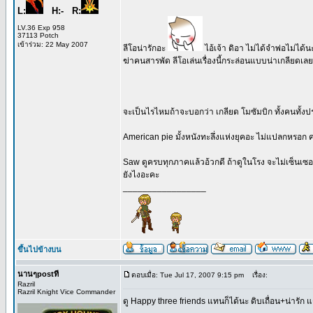
L:
H:- R:
LV.36 Exp 958
37113 Potch
เข้าร่วม: 22 May 2007
ลีโอน่ารักอะ
ไอ้เจ้า ดิอา ไม่ได้จำพ่อไม่ได้
ฆ่าคนสารพัด ลีโอเล่นเรื่องนี้กระล่อนแบบน่าเกลียดเล
จะเป็นไรไหมถ้าจะบอกว่า เกลียด โมซัมบิก ทั้งคนทั้งปร
American pie มั้งหนังทะลึ่งแห่งยุคอะ ไม่แปลกหรอก 
Saw ดูครบทุกภาคแล้วอ้วกดี ถ้าดูในโรง จะไม่เซ็นเซอร์
ยังไงอะคะ
_________________
ขึ้นไปข้างบน
นานๆpostที
ตอบเมื่อ: Tue Jul 17, 2007 9:15 pm
เรื่อง:
Razril
Razril Knight Vice Commander
ดู Happy three friends แทนก็ได้นะ ดิบเถื่อน+น่ารัก แ