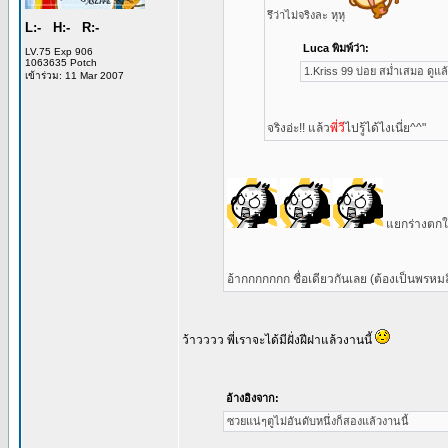
รึว่าไม่จริงละ หุหุ
L:- H:- R:-
Luca พิมพ์ว่า:
LV.75 Exp 906
1063635 Potch
1.Kriss 99 บ่อย สม่ำเสมอ ดูแล้ว
เข้าร่วม: 11 Mar 2007
จริงอ่ะ!! แล้ว
พี่วี
ไปรู้ได้ไงเนี่ย^^"
แยกร่างตกใจ !!
อ้ากกกกกกก ชื่อเดียวกันเลย (ต้องเป็นพรหม
ว้าวววว พี่เราจะได้มีฝั่งฝีฝาแล้วงานนี้
อ้างอิงจาก:
ซวยแน่ๆตูไม่อันดับหนึ่งก็สองแล้วงานนี้