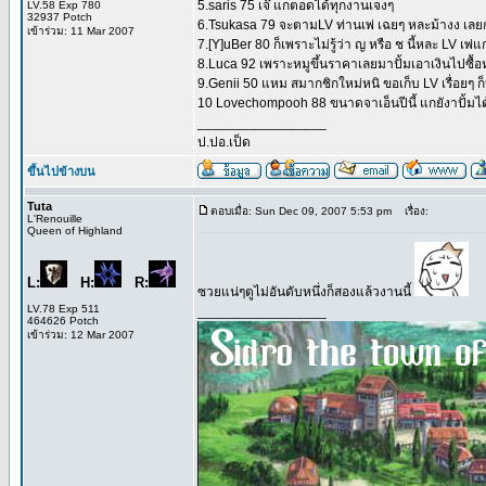
5.saris 75 เจ๊ แกตอดได้ทุกงานเจงๆ
LV.58 Exp 780
32937 Potch
6.Tsukasa 79 จะตามLV ท่านเพ่ เฉยๆ หละม้างง เ
เข้าร่วม: 11 Mar 2007
7.[Y]uBer 80 ก็เพราะไม่รู้ว่า ญ หรือ ช นี้หละ LV เพ่แกก
8.Luca 92 เพราะหมูขึ้นราคาเลยมาปั้มเอาเงินไปซื้อห
9.Genii 50 แหม สมากชิกใหม่หนิ ขอเก็บ LV เรื่อยๆ ก็
10 Lovechompooh 88 ขนาดจาเอ็นปีนี้ แกยังาปั้มไ
_________________
ป.ปอ.เป็ด
ขึ้นไปข้างบน
Tuta
ตอบเมื่อ: Sun Dec 09, 2007 5:53 pm
เรื่อง:
L'Renouille
Queen of Highland
L:
H:
R:
ซวยแน่ๆตูไม่อันดับหนึ่งก็สองแล้วงานนี้
LV.78 Exp 511
_________________
464626 Potch
เข้าร่วม: 12 Mar 2007