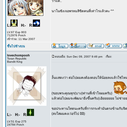
ว่าแต่..
นาโนซังเจอพรหมลิขิตคนที่เท่าไรแล้วคะ ^^
L:
H:- R:
LV.67 Exp 803
712976 Potch
เข้าร่วม: 11 Mar 2007
ขึ้นไปข้างบน
lovechompooh
ตอบเมื่อ: Sun Dec 09, 2007 9:46 pm
เรื่อง:
Toran Republic
Bandit King
งั้นแสดงว่า ต่อไปผมคงต้องตอบให้น้อยลงแล้วใช่ไห
(ขอบพระคุณทุก(บาง)ท่านที่เข้าใจผมครับ)
แล้วต่อไปผมจะพัฒนายิ่งขึ้นครับ(เฮ้ยยยยยย ไม่ช่าย
ขอประทานโทดนะครับที่การกระทำมันตรงข้ามกับจิ
(สงใสผมคงเว่อร์ไป อิอิ)
L:- H:- R:
LV.51 Exp 275
24784 Potch