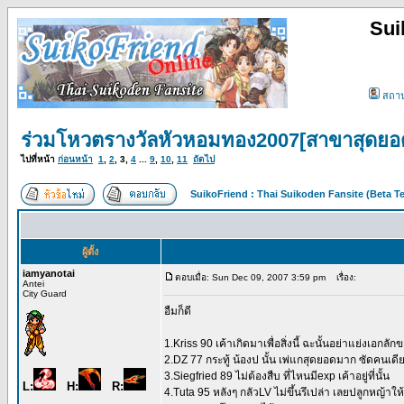
Sui
สถา
ร่วมโหวตรางวัลหัวหอมทอง2007[สาขาสุดยอ
ไปที่หน้า
ก่อนหน้า
1
,
2
,
3
,
4
...
9
,
10
,
11
ถัดไป
SuikoFriend : Thai Suikoden Fansite (Beta Te
ผู้ตั้ง
iamyanotai
ตอบเมื่อ: Sun Dec 09, 2007 3:59 pm
เรื่อง:
Antei
City Guard
อืมก็ดี
1.Kriss 90 เค้าเกิดมาเพื่อสิ่งนี้ ฉะนั้นอย่าแย่งเอกลั
2.DZ 77 กระทู้ น้องป นั้น เพ่แกสุดยอดมาก ซัดคนเดีย
3.Siegfried 89 ไม่ต้องสืบ ที่ไหนมีexp เค้าอยู่ที่นั้น
L:
H:
R:
4.Tuta 95 หลังๆ กลัวLV ไม่ขึ้นรึเปล่า เลยปลูกหญ้าใ