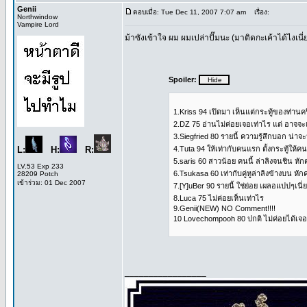
Genii
ตอบเมื่อ: Tue Dec 11, 2007 7:07 am
เรื่อง:
Northwindow
Vampire Lord
ม้าซังเข้าใจ ผม ผมเปล่าปั๊มนะ (มาติดกะเค้าได้ไงเนี่
Spoiler:
1.Kriss 94 เปิดมา เห็นแต่กระทู้ของท่านค
2.DZ 75 อ่านไม่ค่อยเจอเท่าไร แต่ อาจจะ
3.Siegfried 80 รายนี้ ความรู้สึกบอก น่าจะ
L:
H:
R:
4.Tuta 94 ให้เท่ากับคนแรก ตั้งกระทู้ให้คน
5.saris 60 สาวน้อย คนนี้ ล่าลิงจนชิน ห
LV.53 Exp 233
6.Tsukasa 60 เท่ากับคู่หูล่าลิงข้างบน ห
28209 Potch
เข้าร่วม: 01 Dec 2007
7.[Y]uBer 90 รายนี้ ใช่ย่อย เผลอแปปๆเนี่ย 
8.Luca 75 ไม่ค่อยเห็นเท่าไร
9.Genii(NEW) NO Comment!!!!
10 Lovechompooh 80 ปกติ ไม่ค่อยได้เจอ 
_________________