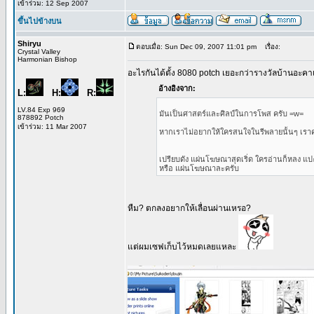
เข้าร่วม: 12 Sep 2007
ขึ้นไปข้างบน
Shiryu
ตอบเมื่อ: Sun Dec 09, 2007 11:01 pm
เรื่อง:
Crystal Valley
Harmonian Bishop
อะไรกันได้ตั้ง 8080 potch เยอะกว่ารางวัลบ้านอะคาเ
อ้างอิงจาก:
L:
H:
R:
LV.84 Exp 969
มันเป็นศาสตร์และศิลป์ในการโพส ครับ =w=
878892 Potch
เข้าร่วม: 11 Mar 2007
หากเราไม่อยากให้ใครสนใจในรีพลายนั้นๆ เรา
เปรียบดัง แผ่นโฆษณาสุดเริ่ด ใครอ่านก็หลง แป
หรือ แผ่นโฆษณาละครับ
หืม? ตกลงอยากให้เลื่อนผ่านเหรอ?
แต่ผมเซฟเก็บไว้หมดเลยแหละ