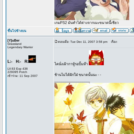
เกมPS2 มันทำได้ต่างจากเมะขนาดนี้เชียว
ขึ้นไปข้างบน
[Y]uBer
ตอบเมื่อ: Tue Dec 11, 2007 3:58 pm
เรื่อง:
Grassland
Legendary Warrior
L:- H:- R:
ไคนั่งเฝ้ากาทู้รอปั้มห๊า
LV.63 Exp 436
229395 Potch
ช้านไม่ได้ฝักใฝ่ ขนาดนั้นนะ - -
เข้าร่วม: 11 Sep 2007
_________________