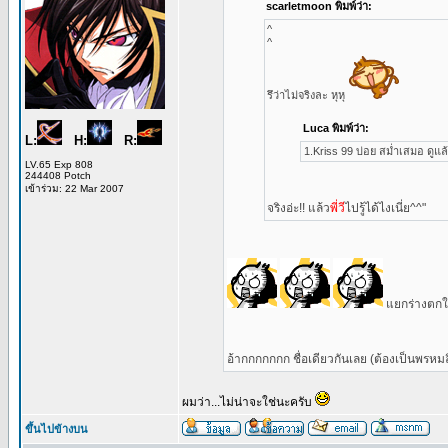
scarletmoon พิมพ์ว่า:
^
^
รึว่าไม่จริงละ หุหุ
Luca พิมพ์ว่า:
L:
H:
R:
1.Kriss 99 บ่อย สม่ำเสมอ ดูแล้ว
LV.65 Exp 808
244408 Potch
เข้าร่วม: 22 Mar 2007
จริงอ่ะ!! แล้ว
พี่วี
ไปรู้ได้ไงเนี่ย^^"
แยกร่างตกใจ !!
อ้ากกกกกกก ชื่อเดียวกันเลย (ต้องเป็นพรหม
ผมว่า...ไม่น่าจะใช่นะครับ
ขึ้นไปข้างบน