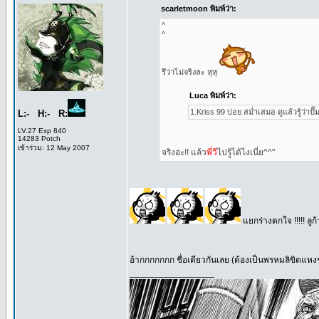
scarletmoon พิมพ์ว่า:
^
^
รึว่าไม่จริงละ หุหุ
Luca พิมพ์ว่า:
1.Kriss 99 บ่อย สม่ำเสมอ ดูแล้วรู้ว่าปั๊
L:- H:- R:
LV.27 Exp 840
14283 Potch
เข้าร่วม: 12 May 2007
จริงอ่ะ!! แล้ว
พี่วี
ไปรู้ได้ไงเนี่ย^^"
แยกร่างตกใจ !!!!! ลูก้า
อ้ากกกกกกก ชื่อเดียวกันเลย (ต้องเป็นพรหมลิขิตแหง
_________________