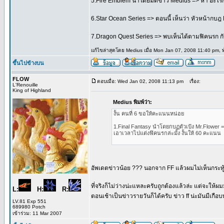
5.Fire Emblem นำโดยมดขาว Medius => ห๊า อะไรกัน ผ
6.Star Ocean Series => ตอนนี้ เห็นว่า หัวหน้ากบฎ Fi
7.Dragon Quest Series => พบเห็นได้ตามฟิคนรก กับ
แก้ไขล่าสุดโดย Medius เมื่อ Mon Jan 07, 2008 11:40 pm, ทั
ขึ้นไปข้างบน
FLOW
ตอบเมื่อ: Wed Jan 02, 2008 11:13 pm
เรื่อง:
L'Renouille
King of Highland
Medius พิมพ์ว่า:
งั้น คนที่ 6 ขอให้คะแนนหน่อย
1.Final Fantasy นำโดยกบฏตัวเป้ง Mr.Flower 
เอาเวลาไปแต่งฟิคนรกล่ะมั้ง งั้นให้ 60 คะแนน
อัพเดตข่าวน้อย ??? นอกจาก FF แล้วผมไม่เห็นกระท
ที่จริงก็ไม่ว่างน่ะแหละครับถูกต้องแล้วล่ะ แต่จะให้ผม
L:
H:
R:
ตอนเช้าเป็นข่าวรายวันก็ได้ครับ ข่าว ff น่ะมันมีเกื
LV.81 Exp 551
689980 Potch
เข้าร่วม: 11 Mar 2007