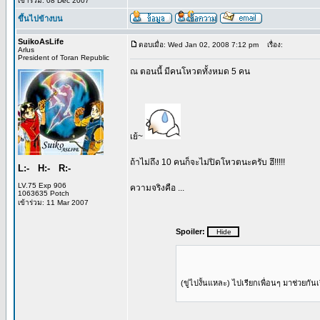
เข้าร่วม: 08 Dec 2007
ขึ้นไปข้างบน
SuikoAsLife
ตอบเมื่อ: Wed Jan 02, 2008 7:12 pm
เรื่อง:
Arlus
President of Toran Republic
ณ ตอนนี้ มีคนโหวตทั้งหมด 5 คน
เย้~
ถ้าไม่ถึง 10 คนก็จะไม่ปิดโหวตนะครับ ฮึ!!!!!
L:- H:- R:-
LV.75 Exp 906
ความจริงคือ ...
1063635 Potch
เข้าร่วม: 11 Mar 2007
Spoiler:
(ขู่ไปงั้นแหละ) ไปเรียกเพื่อนๆ มาช่วยก