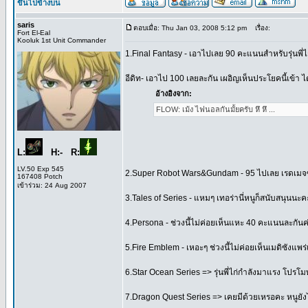
ขึ้นไปข้างบน
saris
ตอบเมื่อ: Thu Jan 03, 2008 5:12 pm
เรื่อง:
Fort El-Eal
Kooluk 1st Unit Commander
1.Final Fantasy - เอาไปเลย 90 คะแนนสำหรับรุ่นพี่ไก่
อีดิท- เอาไป 100 เลยละกัน เผอิญเห็นประโยคนี้เข้า 
อ้างอิงจาก:
FLOW: เม้ง ไฟนอลกันมั้ยครับ หึ หึ ...
L:
H:- R:
LV.50 Exp 545
2.Super Robot Wars&Gundam - 95 ไปเลย เรดเมจซัง
167408 Potch
เข้าร่วม: 24 Aug 2007
3.Tales of Series - แหมๆ เทอร่านี่หนูก็สนับสนุนนะคะ
4.Persona - ช่วงนี้ไม่ค่อยเห็นแหะ 40 คะแนนละกัน
5.Fire Emblem - เหอะๆ ช่วงนี้ไม่ค่อยเห็นเมดิซังแพร่
6.Star Ocean Series => รุ่นพี่ไก่กำลังมาแรง โปรโ
7.Dragon Quest Series => เคยมีด้วยเหรอคะ หนูยัง