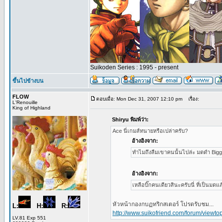
Suikoden Series : 1995 - present
ขึ้นไปข้างบน
FLOW
ตอบเมื่อ: Mon Dec 31, 2007 12:10 pm
เรื่อง:
L'Renouille
King of Highland
Shiryu พิมพ์ว่า:
Ace นี่เกมส์ทนายหรือเปล่าครับ?
อ้างอิงจาก:
ทำไมถึงลืมเขาคนนั้นไปล่ะ มดดำ Biggrea
อ้างอิงจาก:
เหลือบิ๊กคนเดียวสินะครับนี่ ที่เป็นมด
หัวหน้ากองกบฏทริกสเตอร์ โปรดรับชม...
L:
H:
R:
http://www.suikofriend.com/forum/viewto
LV.81 Exp 551