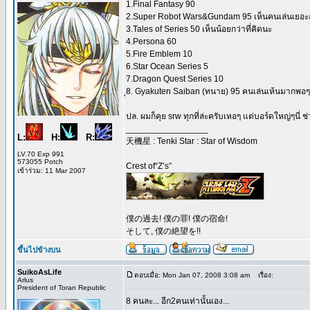
1.Final Fantasy 90
2.Super Robot Wars&Gundam 95 เห็นคนเล่นเยอะสุด
3.Tales of Series 50 เห็นน้อยกว่าที่คิดนะ
4.Persona 60
5.Fire Emblem 10
6.Star Ocean Series 5
7.Dragon Quest Series 10
ุ8. Gyakuten Saiban (ทนาย) 95 คนเล่นเห้นมากพอๆ
ปล. ผมก็คุย srw ทุกที่ล่ะครับเหอๆ แต่บอร์ดใหญ่ๆนี่
_________________
L:
H:
R:
天機星 : Tenki Star : Star of Wisdom
LV.70 Exp 991
573055 Potch
Crest of“Z’s”
เข้าร่วม: 11 Mar 2007
僕の過去! 僕の罪! 僕の宿命!
そして, 僕の絶望を!!
ขึ้นไปข้างบน
SuikoAsLife
ตอบเมื่อ: Mon Jan 07, 2008 3:08 am
เรื่อง:
Arlus
President of Toran Republic
8 คนละ... อีก2คนเท่านั้นเอง...