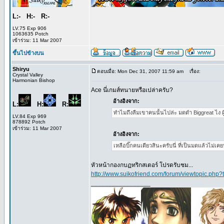
L:- H:- R:-
LV.75 Exp 906
1063635 Potch
เข้าร่วม: 11 Mar 2007
ขึ้นไปข้างบน
Shiryu
ตอบเมื่อ: Mon Dec 31, 2007 11:59 am
เรื่อง:
Crystal Valley
Harmonian Bishop
Ace นี่เกมส์ทนายหรือเปล่าครับ?
อ้างอิงจาก:
L:
H:
R:
ทำไมถึงลืมเขาคนนั้นไปล่ะ มดดำ Biggreat ไง ผู้ม
LV.84 Exp 969
878892 Potch
เข้าร่วม: 11 Mar 2007
อ้างอิงจาก:
เหลือบิ๊กคนเดียวสินะครับนี่ ที่เป็นมดแล้วไม่เ
หัวหน้ากองกบฏทริกสเตอร์ โปรดรับชม...
http://www.suikofriend.com/forum/viewtopic.php?
_________________