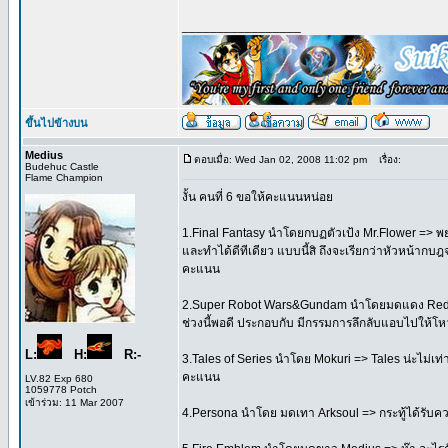
_________________
ขึ้นไปข้างบน
Medius
ตอบเมื่อ: Wed Jan 02, 2008 11:02 pm
เรื่อง:
Budehuc Castle
Flame Champion
งั้น คนที่ 6 ขอให้คะแนนหน่อย
1.Final Fantasy นำโดยกบฏตัวเป้ง Mr.Flower => พยา
และทำได้ดีทีเดียว แบบนี้สิ ถึงจะเรียกว่าหัวหน้ากบ
คะแนน
2.Super Robot Wars&Gundam นำโดยมดแดง Redmag
ช่วงนี้พอดี ประกอบกับ มีกรรมการลึกลับแอบไปให้โหว
L:
H:
R:-
3.Tales of Series นำโดย Mokuri => Tales น่ะไม่เท่
คะแนน
LV.82 Exp 680
1059778 Potch
เข้าร่วม: 11 Mar 2007
4.Persona นำโดย มดเทา Arksoul => กระทู้ได้รับควา