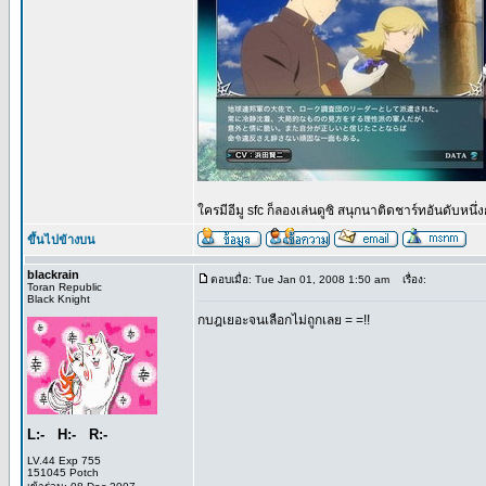
ใครมีอีมู sfc ก็ลองเล่นดูซิ สนุกนาติดชาร์ทอันดับหน
ขึ้นไปข้างบน
blackrain
ตอบเมื่อ: Tue Jan 01, 2008 1:50 am
เรื่อง:
Toran Republic
Black Knight
กบฎเยอะจนเลือกไม่ถูกเลย = =!!
L:- H:- R:-
LV.44 Exp 755
151045 Potch