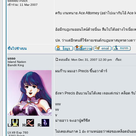
689980 Potch
เข้าร่วม: 11 Mar 2007
ครับ เกมทนาย Ace Attorney (อย่าไปเมากับไอ้ Ace l
อ้อมีกบฎเกมออนไลน์ด้วยนี่นะ ลืมไปได้อย่างไรเนี่ยเ
ปล. ว่าแต่อีกคนที่ใช้ลายเซนต์กบฎมหาสมุทรดวงดาวน
ขึ้นไปข้างบน
usso
ตอบเมื่อ: Mon Dec 31, 2007 12:30 pm
เรื่อง:
Island Nation
Bandit King
ผมก๊าบ ผมเอา Precis ขึ้นอวาต้าร์
ยังหา Precis อันบวมไม่ได้เลย เจอแต่เรน่า คล็อด รับ
vvv
vv
v
ม่ายอาว จะเอานู๋พรีซีส
L:
H:
R:
ไม่เคยเล่นภาค 1 อ่ะ ถามหน่อยว่าพ่อของคล็อดมัน
LV.49 Exp 760
-3292 Potch