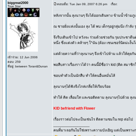
biggreat2000
ตอบเมื่อ: Tue Jan 09, 2007 6:26 pm
เรื่อง:
True Star
หลังจากนั้น ลุงนานๆ จึงได้ออกเดินทาง ข้ามน้ำข้ามภู
ณ ชายฝั่งแห่งนั้นเอง ลุง ได้ พบ เด็กๆอยู่กลุ่มนึง กำลั
จึงรีบเดินเข้าไป หวังจะ ร่วมด้วยช่วยกัน รุมประชาตีนด้
หนึ่ง ซึ่งแต่งตัว คล้ายๆ โ*นัน (ต้อง เซนเซอร์นิดม่
แต่ด้วยความที่ว่าลุงนานๆ จึงเข้าไปห้าม แล้วให้คุยกัน
เข้าร่วม: 12 Jun 2006
ตอบ: 259
พอสืบสาวเรื่องราวได้ว่า คนนี้มีชื่อว่า kid (คิด สมา
ที่อยู่: between Toran&Dunan
ชอบทำตัวเป็นนักสืบ ทำให้คนอื่นหมั่นไส้
ลุงนานๆได้ฟังจีงไกล่เกลี่ยให้เรียบร้อย
ทำให้ คิด เลื่อมใส และขอติดตาม ลุงนานๆไปด้วย ลุงน
KID befriend with Flower
เรื่องราวต่อไปจะเป็นเช่นไร ติดตามชมใน rep ต่อไป
_________________
คนที่มาเจอกันไม่ใช่เพราะความบังเอิญ แต่เป็นเพร