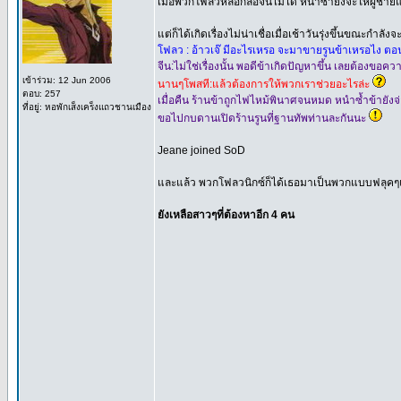
เมื่อพวกโฟลวหลอกล่อจีนไม่ได้ หนำซ้ำยังจะให้ผู้ชายแ
แต่ก็ได้เกิดเรื่องไม่น่าเชื่อเมื่อเช้าวันรุ่งขึ้นขณะก
โฟลว : อ้าวเจ๊ มีอะไรเหรอ จะมาขายรูนข้าเหรอไง ตอนนี
จีน:ไม่ใช่เรื่องนั้น พอดีข้าเกิดปัญหาขึ้น เลยต้องขอค
เข้าร่วม: 12 Jun 2006
นานๆโพสที:แล้วต้องการให้พวกเราช่วยอะไรล่ะ
ตอบ: 257
เมื่อคืน ร้านข้าถูกไฟไหม้พินาศจนหมด หนำซ้ำข้ายังจ่
ที่อยู่: หอพักเส็งเคร็งแถวชานเมือง
ขอไปกบดานเปิดร้านรูนที่ฐานทัพท่านละกันนะ
Jeane joined SoD
และแล้ว พวกโฟลวนิกซ์ก็ได้เธอมาเป็นพวกแบบฟลุคๆแล
ยังเหลือสาวๆที่ต้องหาอีก 4 คน