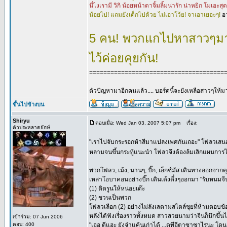
นี่ไงเรามี วิกิ น้อยหน้าตาจิ้มลิ้มน่ารัก น่าหยิก โมเอะสุ
น้อยไป! แถมยังเด็กไปด้วย ไม่เอาโว้ย! จาเอาเยอะๆ!
อ
5 คน! พวกแกไปหาสาวๆมาเพ
ไว้ค่อยคุยกัน!
======================================
ตัวปัญหามาอีกคนแล้ว.... บอร์ดนี้จะยังเหลือสาวๆให้มา
ขึ้นไปข้างบน
Shiryu
ตอบเมื่อ: Wed Jan 03, 2007 5:07 pm
เรื่อง:
ตัวประหลาดยักษ์
"เราไปจับกระรอกห้าสีมาแปลงเพศกันเถอะ" โฟลวเสนอควา
หลามจนขึ้นกระทู้แนะนำ โฟลวจึงต้องล้มเลิกแผนกา
พวกโฟลว, เม้ง, นานๆ, บิ๊ก, เอ็กซ์มัส เดินทางออกจาก
เหล่าโอบาคอนอย่างบิ๊ก เดินเด้งดึ๋งๆออกมา "รับหน
(1) ติดรูนให้หน่อยเด๊ะ
(2) ชวนเป็นพวก
โฟลวเลือก (2) อย่างไม่ลังเลตามสไตล์ซุยที่ห้ามตอบข้ออื
หลังได้ฟังเรื่องราวทั้งหมด สาวสวยนามว่าจีนก็นึกขึ้น
เข้าร่วม: 07 Jun 2006
ตอบ: 400
"เออ ดีแฮะ ยังจำแค้นเก่าได้ ...ดูทีอีตาซาซาไรนะ 