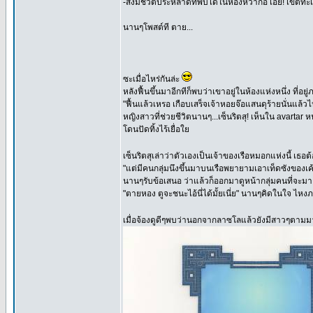
-สิ่งมีชีวิตประหลาดที่พบได้ในห้องหว้ากอ เอ้ย! เขตทะ
นานๆโพสต์ที ตาย...
ซะเมื่อไหร่กันล่ะ
หลังฟื้นขึ้นมาอีกทีก็พบว่าเขาอยู่ในห้องแห่งหนึ่ง ที่อย
"ฟื้นแล้วเหรอ เกือบเสร็จเจ้าหอยจ๊อแสนดุร้ายนั่นแล้ว
หญิงสาวที่ช่วยชีวิตนานๆ...เซ็นริตสุ! เห็นใน avartar ห
โดนปัดทิ้งไร้เยื่อใย
เซ็นริตสุเล่าว่าตัวเองเป็นเจ้าของเรือหมอกแห่งนี้ เธ
"แต่มีคนกลุ่มนึงขึ้นมาบนเรือพยายามเอาเท็ดซังของเค้
นานๆรับข้อเสนอ ว่าแล้วก็ออกมาดูหน้ากลุ่มคนที่จะมา
"ตายหอง ตูจะชนะไอ้นี่ได้มั้ยเนี่ย" นานๆคิดในใจ ไหงภ
เมื่อจ้องดูดีๆพบว่านอกจากลาซโลแล้วยังมีสาวๆตามม