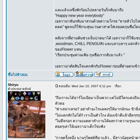
และแล้วเจซึ่งพักร้อนไปหลายวันก็กลับมาถึง
"Happy new year everybody"
เอลวาน่าหันกลับมาสวนด้วยความโกรธ "หายหัวไปไหนม
ดดด" พูดจบก็ใช้กระสุนแว่นตาสาดใส่เจยอดกุนซือโดน
หลังจากที่ผ่านพ้นช่วงเจ็บปวดมาได้ เอลวาน่าก็ใช้แ
,woodman, CHILL PENGUIN และบลาบลาๆ แต่กลัวว่าอาว
ของFlower แทน
"เรียกประชุมด่วนเฟ้ย กุนซือเรากลับมาแล้ว "
เอลวาน่าตัดสินใจแตกหักกับFlower ก่อนที่ฝ่ายตรงข้าม
ขึ้นไปข้างบน
Shiryu
ตอบเมื่อ: Wed Jan 10, 2007 9:11 pm
เรื่อง:
ตัวประหลาดยักษ์
"ถึงเราจะได้ฮาร์โมเนียมาเป็นพวก แต่ไม่มีใครแต่งถึง
หัวตอ
"ฟาเลน่าเหรอ? อย่าทำอะไรแผลงๆให้มากนักนะ ข้ายิ่ง
"ไม่แตกหักไม่ได้!! เราเป็นตัวโกง ต้องเข้าตีแล้วยึดๆๆๆ
"ไม่ดีหรอก ความเมตตาทำงานได้ผลกว่าความรุนแรงเสมอ
ค่อยๆเล่าให้เอลวาน่าเด็กโข่งฟัง
"กาลครั้งหนึ่ง นานๆโพสต์ทีมาแล้ว... มีสาวน้อยหน้าต