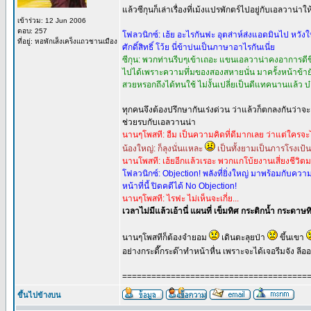
แล้วซีกุนก็เล่าเรื่องที่เม้งแปรพักตร์ไปอยู่กับเอลวาน่
เข้าร่วม: 12 Jun 2006
ตอบ: 257
โฟลวนิกซ์: เฮ้ย อะไรกันฟะ อุตส่าห์ส่งแอดมินไป หวัง
ที่อยู่: หอพักเส็งเคร็งแถวชานเมือง
ศักดิ์สิทธิ์ โว้ย นี่ข้าบ่นเป็นภาษาอาไรกันเนี่ย
ซีกุน: พวกท่านรีบๆเข้าเถอะ แขนเอลวาน่าคงอาการดีขึ้น
ไปได้เพราะความทึ่มของสองสหายนั่น มาครั้งหน้าข้ายังห
สวยหรอกถึงได้ทนใช้ ไม่งั้นเปลี่ยเป็นดีแทคนานแล้ว บ๋
ทุกคนจึงต้องปรึกษากันเร่งด่วน ว่าแล้วก็ตกลงกันว่
ช่วยรบกับเอลวานน่า
นานๆโพสที: อืม เป็นความคิดที่ดีมากเลย ว่าแต่ใครจะไ
น้องใหญ่: ก็ลุงนั่นแหละ
เป็นทั้งยามเป็นภารโรงเป้
นานโพสที: เฮ้ยอีกแล้วเรอะ พวกแกโบ้ยงานเสี่ยงชีวิต
โฟลวนิกซ์: Objection! พลังที่ยิ่งใหญ่ มาพร้อมกับควา
หน้าที่นี้ ปิดคดีได้ No Objection!
นานๆโพสที: ไรฟะ ไม่เห็นจะเกี่ย...
เวลาไม่มีแล้วเอ้านี่ แผนที่ เข็มทิศ กระติกน้ำ กระดา
นานๆโพสทีก็ต้องจำยอม
เดินตะลุยป่า
ขึ้นเขา
อย่างกระดี๊กระด๊าทำหน้าหื่น เพราะจะได้เจอรีมจัง ล
======================================
ขึ้นไปข้างบน