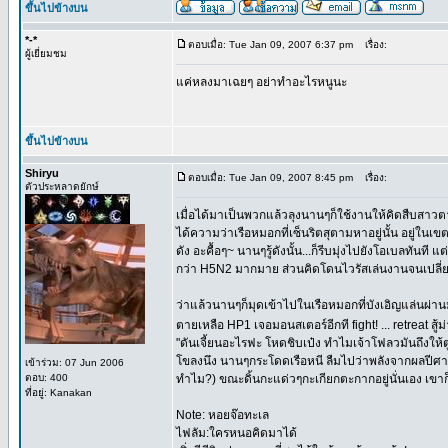
ขึ้นไปข้างบน
*-*
ตอบเมื่อ: Tue Jan 09, 2007 6:37 pm
เรื่อง:
ผู้เยี่ยมชม
แค่หลงมาเฉยๆ อย่าทำอะไรหนูนะ
ขึ้นไปข้างบน
Shiryu
ตอบเมื่อ: Tue Jan 09, 2007 8:45 pm
เรื่อง:
ตัวประหลาดยักษ์
เมื่อได้มาเป็นพวกแล้วลุงนานๆก็ใช้งานให้คิดสืบสาวตา
ได้ความว่าเรือหมอกที่เซ็นริตสุตามหาอยู่นั้น อยู่ในเ
ดัง อะคื้อๆ~ นานๆรู้ดังนั้น...ก็รีบมุ่งไปยังโอเบลท
กว่า H5N2 มากมาย ส่วนคิดโดนไวรัสเล่นงานจนเปลี่ยน
ว่าแล้วนานๆก็มุดเข้าไปในเรือหมอกที่บังเอิญแล่นผ่
ตายเหลือ HP1 เจอมอนสเตอร์อีกที fight! ... retreat สู
"ดันเจี้ยนอะไรฟะ โหดชิบเป๋ง ทำไมเจ้าโฟลวมันถึงให
โขลงนึง นานๆกระโดดเรือหนี ลืมไปว่าพลังจากผลปีศาจ
เข้าร่วม: 07 Jun 2006
ตอบ: 400
ทำไม?) ขณะดิ้นกะแด่วๆกะเกียกตะกากอยู่นั่นเอง เขา
ที่อยู่: Kanakan
Note: หอยจ๊อทะเล
ไฟลัม:ใครหนอคิดมาได้