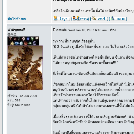
เหลืออีกเพียงคนเดียวเท่านั้น ฝั่งโฟลวนิกซ์กันน้องให
ขึ้นไปข้างบน
นานๆpostที
ตอบเมื่อ: Wed Jan 10, 2007 6:48 am
เรื่อง:
番兵星
ระหว่างที่นานๆขัดเรืออยู่นั้น
"นี่ 3 วันแล้ว ตูเพิ่งขัดได้แค่ชั้นล่างเอง ไม่ไหวแล้วว้
เห็นทีถ้าเราขัดได้ช้าอย่างนี้ พอขึ้นชั้นบน ชั้นล่างที
"ไม้ตายมนุษย์ถุงยางยืด ขัดจรวดขั้นเทพ!!! "
สิ่งใดที่โดนนานๆขัดจะลื่นมันแผล็บเหมือนผิวของถุงยา
เรือกลับมาใหม่เอี่ยมเหมือนเพิ่งลงแว็กซ์ในทันที นี่เป็
หมู่บ้านบีเวอร์ หลังจากนานๆได้เผลอระบายน้ำออกจา
เที่ยวจึงทำความสะอาดโดยใช้วิชาของลับนี้
เข้าร่วม: 12 Jun 2006
แต่ปรากฎว่า หลังจากนั้นไม่นานมีงูประหลาดมาตามรั
ตอบ: 528
ที่อยู่: South wind
กลุ่มคนกลุ่มหนึ่งได้เข้าไปครอบครองสถานที่นั้นไปแล้ว
เมื่อเสร็จธุระแล้ว คราวนี้ได้เวลากลับฐานทัพกะเค้าบ
กับเม้งอีกครั้งหนึ่งซึ่งกำลังพลอดรักระลึกความหลังกับอุ
ในเมื่อมาถึงถิ่นของเอลวาน่าแล้ว เรากลับมาดูทางเอลว