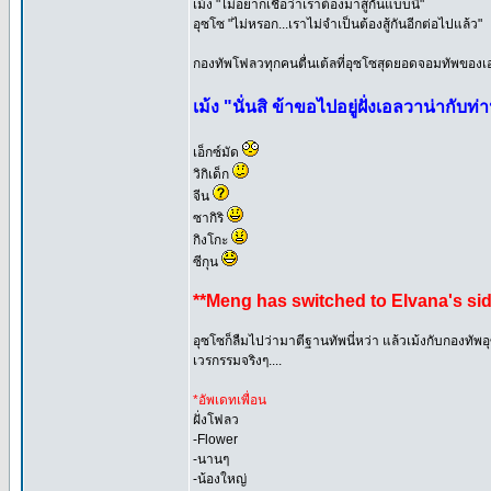
เม้ง "ไม่อยากเชื่อว่าเราต้องมาสู้กันแบบนี้"
อุซโซ "ไม่หรอก...เราไม่จำเป็นต้องสู้กันอีกต่อไปแล้ว"
กองทัพโฟลวทุกคนตื่นเต้ลที่อุซโซสุดยอดจอมทัพของเอ
เม้ง "นั่นสิ ข้าขอไปอยู่ฝั่งเอลวาน่ากับท่
เอ็กซ์มัด
วิกิเด็ก
จีน
ซากิริ
กิงโกะ
ซีกุน
**Meng has switched to Elvana's sid
อุซโซก็ลืมไปว่ามาตีฐานทัพนี่หว่า แล้วเม้งกับกองทัพอ
เวรกรรมจริงๆ....
*อัพเดทเพื่อน
ฝั่งโฟลว
-Flower
-นานๆ
-น้องใหญ่