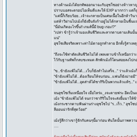
ทางด้านเม้งได้ยกทัพออกมาฉะกับอุซโซอย่างห้าวหาญ ข
ปราบบอสจะดรอปไอเท็มดีและให้ EXP มากกว่า แต่ก็ถูกด
"แค่นี้ก็เรียบร้อย...เจ้าจะกลายเป็นเศษเนื้อในอีกห้าวิน
แต่ห้าวิผ่านไปเม้งก็ยังยืนจังก้าอยู่ไม่ได้กลายเป็นชิ้นแ
"นี่มันเกิดอะไรขึ้น!! เกมส์นี้มี bug เรอะ!?"
"เปล่า ข้ารู้ว่าเจ้ามองเส้นชีวิตและลากดาบตามเส้นนั้น
แน่"
อุซโซเสียจริตเพราะท่าไม้ตายถูกทำลาย อีกทั้งรู้สาเหตุที
"ถึงจะใช้ท่าตัดเส้นชีวิตไม่ได้ เพลงดาบข้าก็เหนือกว่าเ
ไว้กับฐานทัพก็กลบซะหมด สักพักเม้งก็โดนสอยลงไปก
"ข...ข้ายังแพ้ไม่ได้....เว็บก็ยังทำไม่เสร็จ..." ว่าแล้วเ
"ข้ายังแพ้ไม่ได้...ต้องเรียนให้จบก่อน...แฟนก็ยังม่ายมี
"ข้ายังแพ้ไม่ได้...อุตส่าห์ได้ซากิริเป็นพวกแล้วแท้ๆ..." 
จนอุซโซเริ่มเหนื่อยใจ เมื่อไหร่แ_งจะตายฟระ อึดเป็น
เม้ง "ข้ายังแพ้ไม่ได้ จนกว่าซากิริในใจจะส่งยิ้มมาให้ข
เม้งกระชากดาบฟันผ่านร่างอุซโซไป "ร...เร็ว.." อุซโซบ่
ลีออนน่ารักที่สุดว้อย!"
เม้งรู้สึกว่าเขารู้จักกับคนๆนี้มาก่อน ทันใดนั้นภาพค
.....