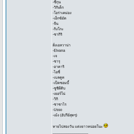
-ซีกุน
-วิกิเด็ก
-โอร่าเคม่อง
-เอ็กซ์มัด
-จีน
-กิงโกะ
-ซากิริ
ฝั่งเอลวาน่า
-Elvana
-เจ
-ซารุ
-อาคาริ
-ไอซี่
-เบลคูท
-เป็ดซอมบี้
-ซูชิผีดิบ
-เยอร์โน่
-วิกิ
-ซาซาไร
-Usso
-เม้ง (อัปรีย์สุดๆ)
หายไปสองวัน แต่งยาวหน่อยโนะ
_________________