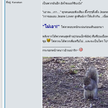
ที่อยู่: Kanakan
เป็นพวกมันอีก อัลไซเมอร์ชิบเป๋ง"
"เอาละ...เรา...." ทุกคนคอยฟังเสียง ตึ๊งๆๆๆตึ่งตึ่ง Je
"เราขอมอบ Jeane Lover ลูกศิษย์เราให้แล้วกัน ...เ
"ไม่เอา!"
โฟลวตอบหนักแน่นก่อนเดินออกมา
หลังจากได้พวกคนสุดท้าย(ก่อนเอ็กซ์มัด) คือซีกุนเม
ซุย
โฟลวจะได้พวกเพิ่มหรือไม่...และจะเป็นใคร โ
_________________
กระรอกหน้าหนาวอ้วนน่ารัก~