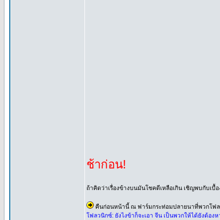
ช้าก่อน!
ถ้าคิดว่าเรื่องข้างบนมันโชคดีเหลือเกิน เชิญพบกับเบื้องห
คืนก่อนหน้านี้ ณ ฟาร์มกระท่อมปลายนาที่พวกโฟลว
โฟลวนิกซ์: ยังไงข้าก็จะเอา จีน เป็นพวกให้ได้ยังต้องหา