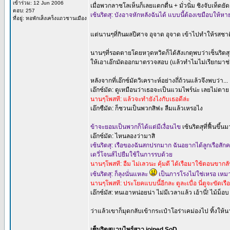
เข้าร่วม: 12 Jun 2006
เมื่อพวกลาซโลเห็นก็เลยแตกตื่น + มั่วนิ่ม ชิงจับเท็ด
ตอบ: 257
เซ้นริตสุ: บังอาจหักหลังฉันได้ แบบนี้ต้องเขมือบให้ห
ที่อยู่: หอพักเส็งเคร็งแถวชานเมือง
แต่นานๆที่กินผลปีศาจ อุจาด อุจาด เข้าไปทำให้รสช
นานๆที่รอดตายโดยหวุดหวิดก็ได้สังเกตุพบว่าเซ็นริตสุ
ให้เอาเอ๊กมัดออกมาตรวจสอบ (แล้วทำไมไม่เรียกมาช่ว
หลังจากที่เอ๊กซ์มัดวิเคราะห์อย่างถึ่ถ้วนแล้วจึงพบว่า...
เอ๊กซ์มัด: ดูเหมือนว่าเธอจะเป็นแวมไพร์น่ะ เลยไม่ตาย
นานๆโพสที: แล้วจะทำยังไงกับเธอดีล่ะ
เอ๊กซืมัด: ก็ชวนเป็นพวกสิฟะ ลืมแล้วเหรอไง
ข้าจะยอมเป็นพวกก็ได้แต่มีเงื่อนไข
เซ้นริตสุที่ฟื้นขึ้
เอ๊กซ์มัด: ไหนลองว่ามาสิ
เซ้นริตสุ: เรือของฉันสกปรกมาก ฉันอยากได้ลูกเรือส
เดวี่โจนส์ไปยืมใช้ในการรบด้วย
นานๆโพสที: อืม ไม่เลวนะ คุ้มดี ได้เรือมาใช้ตอนขา
เซ้นริตสุ: ก็ลุงนั่นแหละ
เป็นภารโรงไม่ใช่เหรอ เหมาะ
นานๆโพสที: ประโยคแบบนี้อีกละ ตูละเบื่อ นี่ตูจะขัดเรือ
เอ๊กซ์มัส: ทนเอาหน่อยน่า ไม่มีเวลาแล้ว เอ้านี่! ไม้
ว่าแล้วเขาก็มุดกลับเข้ากระเป๋าโอร่าเคม่องไป ทิ้งใ
เซ็นริตสุแวมไพร์สาว joined SoD