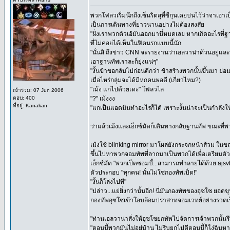
พวกโฟลวเริ่มนึกถึงเซ็นริตสุที่ซีกุนเคยบ่นไว้ว่าจาเ
เป็นการเดินทางที่ยาวนานอย่างไม่ต้องสงสัย
"ฝั่งเราพวกตัวเอ้มันออกมานี่หมดเลย หากเกิดอะไรที่
ที่ไม่ค่อยได้เห็นในฟิคนรกแบบนี้นัก
"นั่นสิ ถึงข่าว CNN จะรายงานว่าเอลวาน่าด้วนอยู่แ
เอาฐานทัพเราละก็ยุ่งแน่ๆ"
"งั้นข้าขอกลับไปก่อนดีกว่า ข้าสร้างพวกนั้นขึ้นมา ย่อ
เมื่อไหร่กลุ่มจะได้มีหกคนพอดี (เกี่ยวไหม?)
"เม้ง แกไปด้วยเดะ" โฟลวไล่
เข้าร่วม: 07 Jun 2006
ตอบ: 400
"?" เม้งงง
ที่อยู่: Kanakan
"แกเป็นแอดมินทำอะไรก็ได้ เพราะงั้นน่าจะเป็นกำลังให้ฝ
ว่าแล้วเม้งและเอ็กซ์มัดก็เดินทางกลับฐานทัพ ขณะที่
เม้งใช้ blinking mirror มาโผล่ยังกระจกหน้าส้วม ในข
ขึ้นไปหาพวกจอมทัพที่ลากมาเป็นพวกได้เพื่อเตรียมตัว
เอ็กซ์มัด "พวกเป็ดซอมบี้...สามารถทำลายได้ด้วย aj
ตัวประกอบ "ทุกคน! นั่นไม่ใช่กองทัพเป็ด!"
"งั้นก็โล่งไปที"
"ปล่าว...แย่ยิ่งกว่านั้นอีก! นี่มันกองทัพของอุซโซ ยอดข
กองทัพอุซโซเข้าโอบล้อมปราสาทจอมเวทย์อย่างรวดเร็ว
"ท่านเอลวาน่าสั่งให้อุซโซยกทัพไปจัดการเจ้าพวกนั้นรึ?
"ตอนนี้พวกมันไม่อยู่บ้าน ไม่รีบยกไปตีตอนนี้ก็โง่ฉิบ