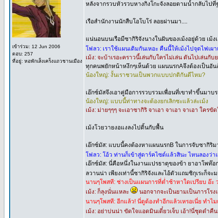
หลังจากรวบหัวรวบหางกิงโกะจังลอยตามน้ำกลับไปที่ฐาน
เรือสำนักงานนักสืบโอโบโร่ ลอยผ่านมา....
แน่นอนบนเรือมีซากิริจังนางในฝันของเม้งอยู่ด้วย เม้
เข้าร่วม: 12 Jun 2006
โฟลว: เราใช้แผนเดิมกันเหอะ คืนนี้ให้เม้งไปจุดไฟเผาเร
ตอบ: 257
เม้ง: จะบ้าเรอะคราวนี้เล่นกับใครไม่เล่น ดันไปเล่นกั
ที่อยู่: หอพักเส็งเคร็งแถวชานเมือง
ทุกคนพยักหน้าหงึกๆเห็นด้วย แผนนรกAจึงต้องเป็นอันล
น้องใหญ่: งั้นเราชวนเป็นพวกแบบปกติกันดีไหม?
เอ๊กซ์มัสจึงเอาคู่มือการรวบรวมเพื่อนที่เขาทำขึ้นมาบ
น้องใหญ่: แบบนี้ท่าทางจะต้องยกเลิกซะแล้วล่ะเม้ง
เม้ง: ม่ายๆๆๆ จะเอาซากิริ จาเอา จาเอา จาเอา ใครขัด
เม้งโวยวายงอแงลงไปดิ้นกับพื้น
เอ๊กซ์มัส: แบบนี้คงต้องหาแผนนรกB ในการจับซากิริ
โฟลว: โอ้ว ท่านก็เข้าสู่ดาร์คไซด์แล้วสินะ ไหนลองว
เอ๊กซ์มัส: นี่คือหนึ่งในงานแปรธาตุของข้า ยาอาโพท
ลวานน่า เพียงเท่านี้ซากิริจังและไอ้ตัวแถมชิกุเระก็จะม
นานๆโพสที: ช่างเป็นแผนการที่ต่ำช้าหาใดเปรียบ อ๊ะ
เม้ง: ก็ลุงนั่นแหละ
นอกจากจะเป็นยามเป็นภารโรงแล้ว
นานๆโพสที: อีกแล้ว! นี่ตูต้องทำอีกแล้วเหรอเนี่ย ทำไม
เม้ง: อย่าบ่นน่า ขัดใจแอดมินเดี๋ยวเจ็บ เอ้า!นี่ชุดดำคื