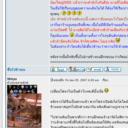
น้องใหญ่2000: แล้วเราจะทำยังไงกันดีล่ะ นายมีไอเดียอ
ในเมื่อใช้เรื่องบุญคุณความแค้นไม่ได้ ก็ต้องใช้เรื่อ
ทุกคน :
เม้ง: ทำหน้าเจ้าเล่ห์แบบนี้ แสดงว่ามีแผนอะไรโฉดๆใ
เราก็เผาร้านรูนของจีนทิ้งซะ เมื่อไม่มีที่เปิดร้านเธ
นานๆโพสที: โอ้ นายคิดได้ไงเนี่ยช่างชั่วร้ายเสียจริงๆ
ก็ลุงนั่นแหละ
เป็นทั้งยามทั้งภารโรงๆเดินลับๆล่อๆเ
แล้วถ้ามีคนจับได้ล่ะ ข้าก็ซวยสิฟะ ไม่เอาเฟ้ย
ไม่ต้องห่วง ถ้าโดนจับได้เดี๋ยวข้าจะว่าความให้ ด้วย
หลังจากนั้นก็กลับขึ้นไปอ่านข้างบนอีกรอบนะว่าเกิดอะไรข
======================================
ขึ้นไปข้างบน
Shiryu
ตอบเมื่อ: Fri Jan 05, 2007 4:29 am
เรื่อง:
ตัวประหลาดยักษ์
เปลี่ยนโฟลวไปเป็นตัวโกงซะดีมั้งเนี่ย
หลังจากได้จีนเป็นพวกแล้ว พวกโฟลวเปิดผังไดโคโตมัส
ข้ามมหาสมุทรไปยังฟาเลน่ากัน หลังเดินผ่านภูเขาอาช
“ไปชวนลันเป็นพวกดีกว่า ส่วนอีกคนเจ้าอาร์คไม่พิจา
ว่าแล้วตาแก่ทั้งสี่ก็เดินไปยื่นข้อเสนอให้ลัน แต่ลั
วันจนสกิลตกปลาแก่กล้าสามารถตกมังกรได้