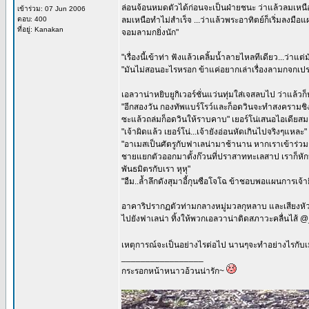
ล่อนจ้อนหมดตัวได้ก่อนจะเป็นฝ่ายชนะ ว่าแล้วลมเหนือก
เข้าร่วม: 07 Jun 2006
ตอบ: 400
ลมเหนือทำไม่สำเร็จ ...ว่าแล้วพระอาทิตย์ก็เริ่มลงม
ที่อยู่: Kanakan
จอมลามกยิ่งนัก"
"เรื่องนี้เข้าท่า ฟังแล้วเคลิ้มน้ำลายไหลทีเดียว...ว่าแ
"มันไม่สอนอะไรหรอก ข้าแค่อยากเล่าเรื่องลามกจกเปรตท
เอลวาน่าหยิบยูกิเวอร์ชั่นแว่นทุ่มใส่เจสลบไป ว่าแล้วก
"อีกสองวัน กองทัพแบร์โรว์และก็อดวินจะทำสงครามชิงค
ซะแล้วถล่มก็อดวินให้ราบคาบ" เยอร์โน่เสนอไอเดียสมเป็
"เจ้าผิดแล้ว เยอร์โน่...เจ้ายังอ่อนหัดเกินไปจริงๆแหละ"
"อาเมสเป็นศัตรูกับฟาเลน่ามาช้านาน หากเราเข้าร่ว
ชายแยกตัวออกมาตั้งก๊วนที่ปราสาททะเลสาป เราก็หักหล
พันธมิตรกับเรา หุหุ"
"อืม..ล้ำลึกดังสุมาอี้กุนซือโจโฉ ข้าชอบพอแผนการเจ้ายิ่ง
อาคาริปรากฏตัวท่ามกลางหมู่มวลกุหลาบ และเสียงหัวเ
ไปยังฟาเลน่า ทิ้งให้พวกเอลวาน่าติดสภาวะคลื่นไส้
เหตุการณ์จะเป็นอย่างไรต่อไป นานๆจะทำอย่างไรกับเม
_________________
กระรอกหน้าหนาวอ้วนน่ารัก~