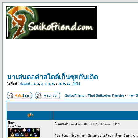
มาเล่นต่อคำสไตล์เก็นซุยกันเถิด
ไปที่หน้า
ก่อนหน้า
1
,
2
,
3
,
4
,
5
,
6
,
7
,
8
,
9
,
10
ถัดไป
SuikoFriend : Thai Suikoden Fansite
->
=o= S
ผู้ตั้ง
flow
ตอบเมื่อ: Wed Jan 03, 2007 7:47 am
เรื่อง:
True Star
ตัดกลับมาที่เอลวาน่านิดหน่อย หลังจากโดนเจื๋อนแข