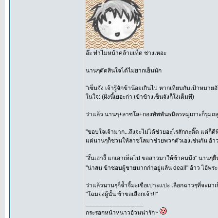
อ๊ะ ทำไมหน้าคล้ายเท็ด ช่างเหอะ
นานๆตัดสินใจได้ไม่ยากเย็นนัก
"เซ็นจัง เจ้ารู้จักข้าน้อยเกินไป หากเทียบกับเป้าหมายอั
ในใจ: (ฝั่งนี้เยอะก่า เข้าข้างเซ็นจังก็โง่เต็มที)
ว่าแล้ว นานๆ+ลาซโล+กองทัพพันธมิตรหมู่เกาะก็รุมถลุงเ
"ขอบใจเจ้ามาก...ถึงจะไม่ได้ช่วยอะไรสักกะติ๊ด แต่ก็
แต่นานๆก็ชวนให้ลาซโลมาช่วยพวกตัวเองเช่นกัน อ้าวซ
"งั้นเอางี้ แกเอาเท็ดไป ขอสาวมาให้ข้าคนนึง" นานๆยื่
"น่าสน ข้าชอบผู้ชายมากก่าอยู่แล้น deal!" อ้าว ไอ้พร
ว่าแล้วนานๆก็จ้ำจี้มะเขือเปาะแปะ เลือกฉาวๆที่จะ
"โฉมยงผู้นั้น ข้าขอเลือกเจ้า!!"
_________________
กระรอกหน้าหนาวอ้วนน่ารัก~