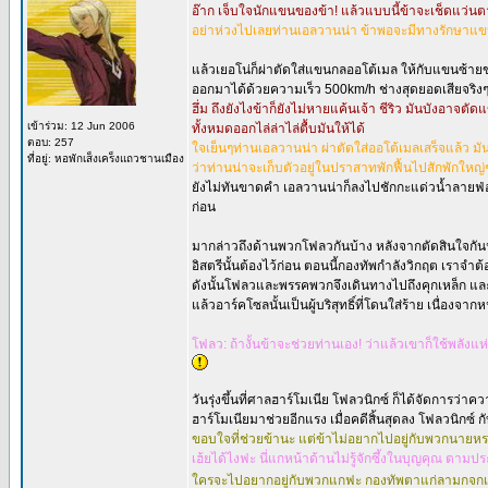
อ๊าก เจ็บใจนักแขนของข้า! แล้วแบบนี้ข้าจะเช็ดแว่นตาไ
อย่าห่วงไปเลยท่านเอลวานน่า ข้าพอจะมีทางรักษาแขน
แล้วเยอโน่ก็ผ่าตัดใส่แขนกลออโต้เมล ให้กับแขนซ้
ออกมาได้ด้วยความเร็ว 500km/h ช่างสุดยอดเสียจริง
ฮึ่ม ถึงยังไงข้าก็ยังไม่หายแค้นเจ้า ชีริว มันบัง
เข้าร่วม: 12 Jun 2006
ทั้งหมดออกไล่ล่าไล่ตื้บมันให้ได้
ตอบ: 257
ใจเย็นๆท่านเอลวานน่า ผ่าตัดใส่ออโต้เมลเสร็จแล้ว มัน
ที่อยู่: หอพักเส็งเคร็งแถวชานเมือง
ว่าท่านน่าจะเก็บตัวอยู่ในปราสาทพักฟื้นไปสักพักใหญ
ยังไม่ทันขาดคำ เอลวานน่าก็ลงไปชักกะแด่วน้ำลายฟ่อด
ก่อน
มากล่าวถึงด้านพวกโฟลวกันบ้าง หลังจากตัดสินใจกันนา
อิสตรีนั้นต้องไว้ก่อน ตอนนี้กองทัพกำลังวิกฤต เราจำต้
ดังนั้นโฟลวและพรรคพวกจึงเดินทางไปถึงคุกเหล็ก และได
แล้วอาร์คโซลนั้นเป็นผู้บริสุทธิ์ที่โดนใส่ร้าย เนื่อ
โฟลว: ถ้างั้นข้าจะช่วยท่านเอง! ว่าแล้วเขาก็ใช้พลังแห
วันรุ่งขึ้นที่ศาลฮาร์โมเนีย โฟลวนิกซ์ ก็ได้จัดการว
ฮาร์โมเนียมาช่วยอีกแรง เมื่อคดีสิ้นสุดลง โฟลวนิกซ์
ขอบใจที่ช่วยข้านะ แต่ข้าไม่อยากไปอยู่กับพวกนายห
เฮ้ยได้ไงฟะ นี่แกหน้าด้านไม่รู้จักซึ้งในบุญคุณ ตา
ใครจะไปอยากอยู่กับพวกแกฟะ กองทัพตาแก่ลามกจกเป