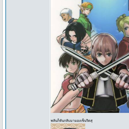
พลันก็หันกลับมามองเซ็นริตสุ