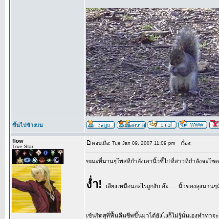
ขึ้นไปข้างบน
flow
ตอบเมื่อ: Tue Jan 09, 2007 11:09 pm
เรื่อง:
True Star
ขณะที่นานๆโพสทีกำลังเอานิ้วชี้ไปที่สาวที่กำลังจะโชคร
ง่ำ!
เสียงเหมือนอะไรถูกงับ อ๊ะ...... นิ้วของลุงนานๆน
เซ้นริตสุที่ฟื้นคืนชีพขึ้นมาได้ยังไงก็ไม่รู้นั่นเองทำ