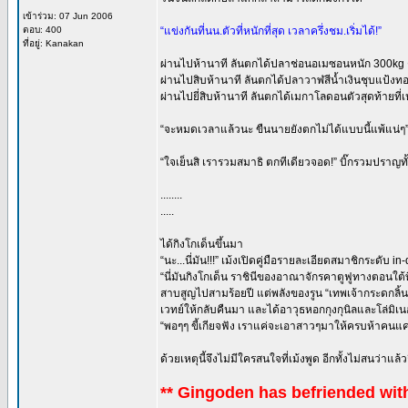
เข้าร่วม: 07 Jun 2006
ตอบ: 400
“แข่งกันที่นน.ตัวที่หนักที่สุด เวลาครึ่งชม.เริ่มได้!”
ที่อยู่: Kanakan
ผ่านไปห้านาที ลันตกได้ปลาช่อนอเมซอนหนัก 300kg ต
ผ่านไปสิบห้านาที ลันตกได้ปลาวาฬสีน้ำเงินชุบแป้งทอด
ผ่านไปยี่สิบห้านาที ลันตกได้เมกาโลดอนตัวสุดท้ายที่เห
“จะหมดเวลาแล้วนะ ขืนนายยังตกไม่ได้แบบนี้แพ้แน่ๆ
“ใจเย็นสิ เรารวมสมาธิ ตกทีเดียวจอด!” บิ๊กรวมปราญ
........
.....
ได้กิงโกเด็นขึ้นมา
“นะ...นี่มัน!!!” เม้งเปิดคู่มือรายละเอียดสมาชิกระดับ i
“นี่มันกิงโกเด็น ราชินีของอาณาจักรคาตูฟูทางตอนใ
สาบสูญไปสามร้อยปี แต่พลังของรูน “เทพเจ้ากระดกลิ้น
เวทย์ให้กลับคืนมา และได้อาวุธหอกกุงกุนิลและโล่มิเนอร
“พอๆๆ ขี้เกียจฟัง เราแค่จะเอาสาวๆมาให้ครบห้าคนแค่
ด้วยเหตุนี้จึงไม่มีใครสนใจที่เม้งพูด อีกทั้งไม่สนว่า
** Gingoden has befriended wit