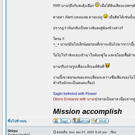
!!!!!!!! นานๆถึงกับสะดุ้งเฮือก
เมื่อได้ยินเสียงแปลก
ตายห่า Alert แหงมเลย ตายแน่กู
เมื่อคิดได้เช่นนั
ปรากฎว่านั่นกลับเป็นทางลับลงสู่ห้องข้างล่าง!!
โครม !!
+_+ นานๆมึนไปเล็กน้อยก่อนที่เขาจะมึนไปมากกว่านี้เมื
โอโบโรกำลังแอบเข้ามาในห้องฟูโย และขโมยเสื้อผ้าของ
นานๆรีบถ่ายรูปเพื่อแบล็กเมล์ทันที
งานนี้เขาต่อรองขอแลกเปลี่ยนระหว่างชื่อเสียงของโอโ
ทำจริงมักจะเป็นคนละเรื่อง)
Sagiri befreind with Flower
Oboro Enslarve with นานๆ
(กลายเป็นทาส เนื่องจากถู
Mission accomplish
ขึ้นไปข้างบน
Shiryu
ตอบเมื่อ: Sun Jan 07, 2007 9:42 pm
เรื่อง:
ตัวประหลาดยักษ์