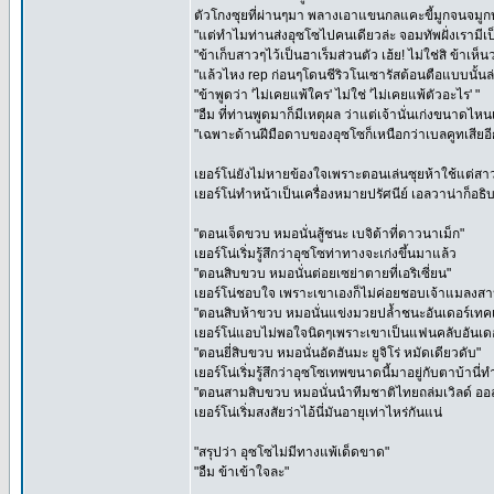
ตัวโกงซุยที่ผ่านๆมา พลางเอาแขนกลแคะขี้มูกจนจมู
"แต่ทำไมท่านส่งอุซโซไปคนเดียวล่ะ จอมทัพฝั่งเรามีเป็
"ข้าเก็บสาวๆไว้เป็นฮาเร็มส่วนตัว เฮ้ย! ไม่ใช่สิ ข้าเ
"แล้วไหง rep ก่อนๆโดนชีริวโนเซารัสต้อนตือแบบนั้นล
"ข้าพูดว่า 'ไม่เคยแพ้ใคร' ไม่ใช่ 'ไม่เคยแพ้ตัวอะไร' "
"อืม ที่ท่านพูดมาก็มีเหตุผล ว่าแต่เจ้านั่นเก่งขนาดไห
"เฉพาะด้านฝีมือดาบของอุซโซก็เหนือกว่าเบลคูทเสียอี
เยอร์โน่ยังไม่หายข้องใจเพราะตอนเล่นซุยห้าใช้แต่สา
เยอร์โน่ทำหน้าเป็นเครื่องหมายปรัศนีย์ เอลวาน่าก็อธิ
"ตอนเจ็ดขวบ หมอนั่นสู้ชนะ เบจิต้าที่ดาวนาเม็ก"
เยอร์โน่เริ่มรู้สึกว่าอุซโซท่าทางจะเก่งขึ้นมาแล้ว
"ตอนสิบขวบ หมอนั่นต่อยเซย่าตายที่เอริเซี่ยน"
เยอร์โน่ชอบใจ เพราะเขาเองก็ไม่ค่อยชอบเจ้าแมลงสาป
"ตอนสิบห้าขวบ หมอนั่นแข่งมวยปล้ำชนะอันเดอร์เ
เยอร์โน่แอบไม่พอใจนิดๆเพราะเขาเป็นแฟนคลับอันเดอ
"ตอนยี่สิบขวบ หมอนั่นอัดฮันมะ ยูจิโร่ หมัดเดียวดับ"
เยอร์โน่เริ่มรู้สึกว่าอุซโซเทพขนาดนี้มาอยู่กับตาบ้านี่
"ตอนสามสิบขวบ หมอนั่นนำทีมชาติไทยถล่มเวิลด์ ออล
เยอร์โน่เริ่มสงสัยว่าไอ้นี่มันอายุเท่าไหร่กันแน่
"สรุปว่า อุซโซไม่มีทางแพ้เด็ดขาด"
"อืม ข้าเข้าใจละ"