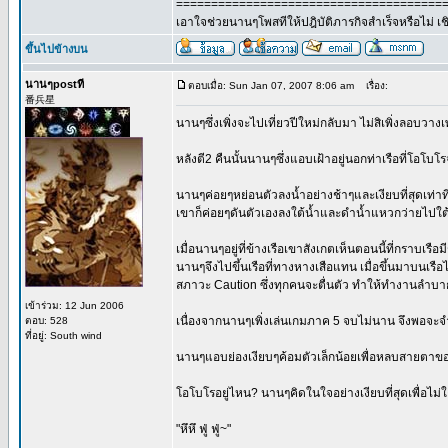
======================================
เอาใจช่วยนานๆโพสทีให้ปฎิบัติภารกิจสำเร็จหรือไม่ 
ขึ้นไปข้างบน
นานๆpostที
ตอบเมื่อ: Sun Jan 07, 2007 8:06 am
เรื่อง:
番兵星
นานๆซึ่งเพิ่งจะไปเที่ยวปีใหม่กลับมา ไม่สิเพิ่งลอบวางเพล
หลังตี2 คืนนั้นนานๆซึ่งแอบเฝ้าอยู่นอกท่าเรือที่โอโบ
นานๆค่อยๆหย่อนตัวลงน้ำอย่างช้าๆและเงียบที่สุดเท่าท
เขาก็ค่อยๆดันตัวเองลงใต้น้ำและดำน้ำแหวกว่ายไปใต้
เมื่อนานๆอยู่ที่ข้างเรือเขาสังเกตเห็นตอนนี้ที่กราบเรื
นานๆจึงไปขึ้นเรือที่ทางหางเสือแทน เมื่อขึ้นมาบนเรือ
สภาวะ Caution ซึ่งทุกคนจะตื่นตัว ทำให้ทำงานลำบา
เข้าร่วม: 12 Jun 2006
เนื่องจากนานๆเพิ่งเล่นเกมภาค 5 จบไม่นาน จึงพอจะจำแผน
ตอบ: 528
ที่อยู่: South wind
นานๆแอบย่องเงียบๆค้อมตัวเล็กน้อยเพื่อหลบสายตาขอ
โอโบโรอยู่ไหน? นานๆคิดในใจอย่างเงียบที่สุดเพื่อไม่
"หึหึ ฟู่ ฟู่~"