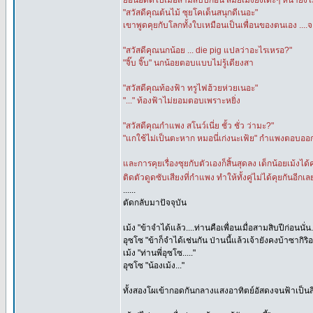
ย้อนอดีตไปเมื่อสามสิบปีก่อน สมัยเม้งยังเดะๆ หน้ายังไ
"สวัสดีคุณต้นไม้ ซุยโคเด็นสนุกดีเนอะ"
เขาพูดคุยกับโลกทั้งใบเหมือนเป็นเพื่อนของตนเอง ....จะ
"สวัสดีคุณนกน้อย ... die pig แปลว่าอะไรเหรอ?"
"จิ๊บ จิ๊บ" นกน้อยตอบแบบไม่รู้เดียงสา
"สวัสดีคุณท้องฟ้า ทรูไฟฮ้วยห่วยเนอะ"
"..." ท้องฟ้าไม่ยอมตอบเพราะหยิ่ง
"สวัสดีคุณกำแพง สโนว์เนี่ย ชั้ว ชั่ว ว่ามะ?"
"แกใช้ไม่เป็นตะหาก หมอนี่เก่งนะเฟ้ย" กำแพงตอบออกมา
และการคุยเรื่องซุยกับตัวเองก็สิ้นสุดลง เด็กน้อยเม้งไ
ติดตัวดูดซับเสียงที่กำแพง ทำให้ทั้งคู่ไม่ได้คุยกันอีกเล
......
ตัดกลับมาปัจจุบัน
เม้ง "ข้าจำได้แล้ว....ท่านคือเพื่อนเมื่อสามสิบปีก่อนนั่น.
อุซโซ "ข้าก็จำได้เช่นกัน ป่านนี้แล้วเจ้ายังคงบ้าซากิริอย
เม้ง "ท่านพี่อุซโซ....."
อุซโซ "น้องเม้ง..."
ทั้งสองโผเข้ากอดกันกลางแสงอาทิตย์อัสดงจนฟ้าเป็นสีม