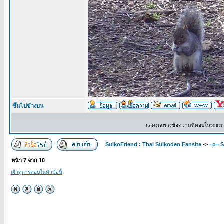
ขึ้นไปข้างบน
แสดงเฉพาะข้อความที่ตอบในระยะเ
SuikoFriend : Thai Suikoden Fansite
->
=o= S
หน้า
7
จาก
10
เฝ้าดูการตอบในหัวข้อนี้